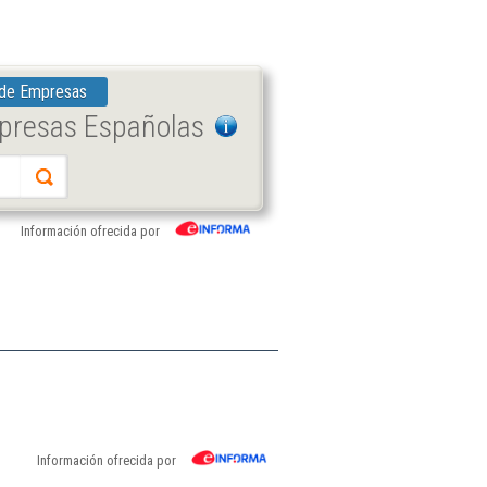
 de Empresas
mpresas Españolas
Información ofrecida por
Información ofrecida por