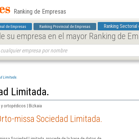
Ranking de Empresas
Ranking Sectorial
nal de Empresas
Ranking Provincial de Empresas
 de su empresa en el mayor Ranking de E
d Limitada.
ad Limitada.
y ortopédicos | Bizkaia
Orto-missa Sociedad Limitada.
missa Sociedad Limitada. procede de la base de datos de