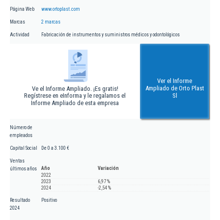
Página Web
www.ortoplast.com
Marcas
2 marcas
Actividad
Fabricación de instrumentos y suministros médicos y odontológicos
Ver el Informe
Ampliado de Orto Plast
Ve el Informe Ampliado. ¡Es gratis!
Regístrese en eInforma y le regalamos el
Sl
Informe Ampliado de esta empresa
Número de
empleados
Capital Social
De 0 a 3.100 €
Ventas
Año
Variación
últimos años
2022
2023
6,97 %
2024
-2,54 %
Resultado
Positivo
2024