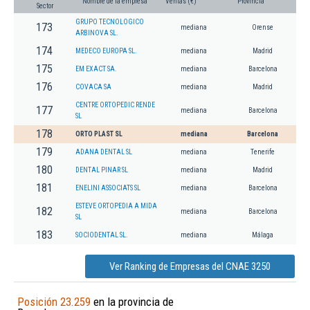
Nombre de la empresa
Ventas (€)
Provincia
Sector
GRUPO TECNOLOGICO
173
mediana
Orense
ARBINOVA SL.
174
MEDECO EUROPA SL.
mediana
Madrid
175
EM EXACT SA.
mediana
Barcelona
176
COVACA SA
mediana
Madrid
CENTRE ORTOPEDIC RENDE
177
mediana
Barcelona
SL
178
ORTO PLAST SL
mediana
Barcelona
179
ADANA DENTAL SL
mediana
Tenerife
180
DENTAL PINAR SL
mediana
Madrid
181
ENELINI ASSOCIATS SL
mediana
Barcelona
ESTEVE ORTOPEDIA A MIDA
182
mediana
Barcelona
SL
183
SOCIODENTAL SL.
mediana
Málaga
Ver Ranking de Empresas del CNAE 3250
Posición 23.259
en la provincia de