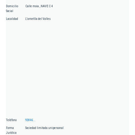
Domicilio
Calle moia , NAVE C 4
Social
Localidad
L'ametlla del Valles
Teléfono
93846...
Forma
Sociedad limitada unipersonal
Jurídica