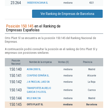
23.264
INSSER RONCANA SL
mediana
4321
Ver Ranking de Empresas de Barcelona
Posición 150.145
en el Ranking de
Empresas Españolas
Orto Plast Sl se encuentra en la posición 150.145 del Ranking Nacional de
Empresas.
A continuación podrá consultar la posición en el ranking de Orto Plast Sl y
empresas con posiciones similares:
Posición
Nombre de la empresa
Ventas (€)
Provincia
Nacional
150.140
ADRA 2000 SL.
mediana
Madrid
150.141
CONPEND ESPAÑA SL.
mediana
Alicante
150.142
J A PASCUAL LASO SA
mediana
La Rioja
TRANSPORTES AURELIO
150.143
mediana
Cuenca
GARCIA E HIJOS SL
150.144
MILD MAC SA
mediana
Madrid
150.145
ORTO PLAST SL
mediana
Barcelona