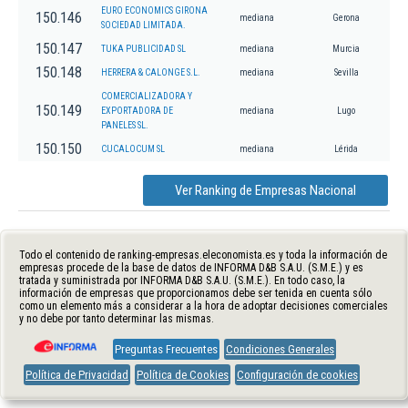
EURO ECONOMICS GIRONA
150.146
mediana
Gerona
SOCIEDAD LIMITADA.
150.147
TUKA PUBLICIDAD SL
mediana
Murcia
150.148
HERRERA & CALONGE S.L.
mediana
Sevilla
COMERCIALIZADORA Y
150.149
EXPORTADORA DE
mediana
Lugo
PANELES SL.
150.150
CUCALOCUM SL
mediana
Lérida
Ver Ranking de Empresas Nacional
Todo el contenido de ranking-empresas.eleconomista.es y toda la información de
empresas procede de la base de datos de INFORMA D&B S.A.U. (S.M.E.) y es
tratada y suministrada por INFORMA D&B S.A.U. (S.M.E.). En todo caso, la
información de empresas que proporcionamos debe ser tenida en cuenta sólo
como un elemento más a considerar a la hora de adoptar decisiones comerciales
y no debe por tanto determinar las mismas.
Preguntas Frecuentes
Condiciones Generales
Política de Privacidad
Política de Cookies
Configuración de cookies