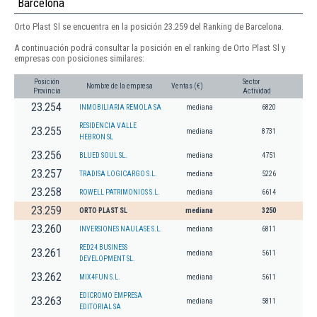
Barcelona
Orto Plast Sl se encuentra en la posición 23.259 del Ranking de Barcelona.
A continuación podrá consultar la posición en el ranking de Orto Plast Sl y
empresas con posiciones similares:
Posición
Sector
Nombre de la empresa
Ventas (€)
Provincia
Actividad
23.254
INMOBILIARIA REMOLA SA
mediana
6820
RESIDENCIA VALLE
23.255
mediana
8731
HEBRON SL
23.256
BLUED SOUL SL.
mediana
4751
23.257
TRADISA LOGICARGO S.L.
mediana
5226
23.258
ROWELL PATRIMONIOS S.L.
mediana
6614
23.259
ORTO PLAST SL
mediana
3250
23.260
INVERSIONES NAULASE S.L.
mediana
6811
RED24 BUSINESS
23.261
mediana
5611
DEVELOPMENT SL.
23.262
MIX4FUN S.L.
mediana
5611
EDICROMO EMPRESA
23.263
mediana
5811
EDITORIAL SA