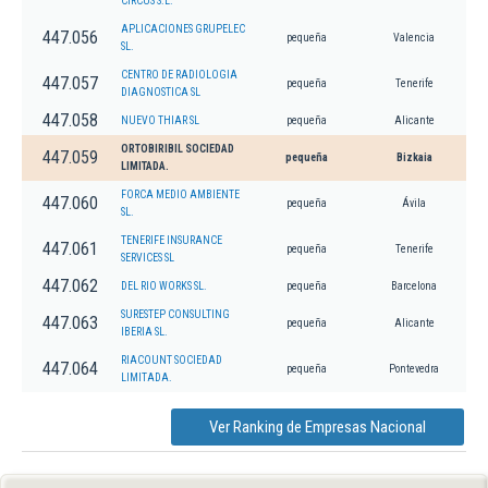
CIRCUS S.L.
APLICACIONES GRUPELEC
447.056
pequeña
Valencia
SL.
CENTRO DE RADIOLOGIA
447.057
pequeña
Tenerife
DIAGNOSTICA SL
447.058
NUEVO THIAR SL
pequeña
Alicante
ORTOBIRIBIL SOCIEDAD
447.059
pequeña
Bizkaia
LIMITADA.
FORCA MEDIO AMBIENTE
447.060
pequeña
Ávila
SL.
TENERIFE INSURANCE
447.061
pequeña
Tenerife
SERVICES SL
447.062
DEL RIO WORKS SL.
pequeña
Barcelona
SURESTEP CONSULTING
447.063
pequeña
Alicante
IBERIA SL.
RIACOUNT SOCIEDAD
447.064
pequeña
Pontevedra
LIMITADA.
Ver Ranking de Empresas Nacional