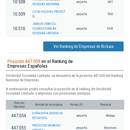
10.508
pequeña
6421
SOCIEDAD ANONIMA.
UZTAI HOLDING PROYECT
10.509
pequeña
7020
SL
JARDUN ZERBITZU
10.510
GIZAKULTURALAK
pequeña
8559
SOCIEDAD LIMITADA
Ver Ranking de Empresas de Bizkaia
Posición 447.059
en el Ranking de
Empresas Españolas
Ortobiribil Sociedad Limitada. se encuentra en la posición 447.059 del Ranking
Nacional de Empresas.
A continuación podrá consultar la posición en el ranking de Ortobiribil
Sociedad Limitada. y empresas con posiciones similares:
Posición
Nombre de la empresa
Ventas (€)
Provincia
Nacional
DOÑA SOFIA CENTRO DE
447.054
pequeña
Málaga
ESTUDIOS SL
PRODUCCIO MUMUSIC
447.055
pequeña
Barcelona