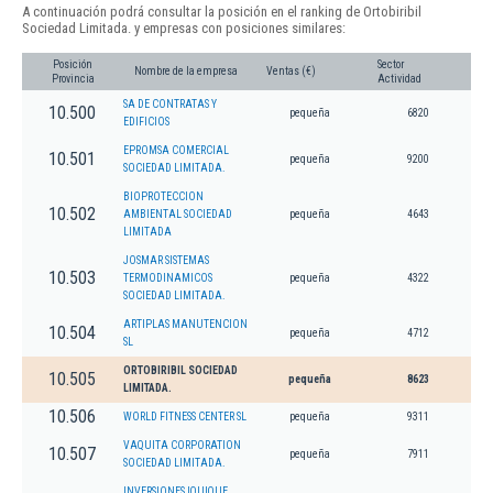
A continuación podrá consultar la posición en el ranking de Ortobiribil
Sociedad Limitada. y empresas con posiciones similares:
Posición
Sector
Nombre de la empresa
Ventas (€)
Provincia
Actividad
SA DE CONTRATAS Y
10.500
pequeña
6820
EDIFICIOS
EPROMSA COMERCIAL
10.501
pequeña
9200
SOCIEDAD LIMITADA.
BIOPROTECCION
10.502
AMBIENTAL SOCIEDAD
pequeña
4643
LIMITADA
JOSMAR SISTEMAS
10.503
TERMODINAMICOS
pequeña
4322
SOCIEDAD LIMITADA.
ARTIPLAS MANUTENCION
10.504
pequeña
4712
SL
ORTOBIRIBIL SOCIEDAD
10.505
pequeña
8623
LIMITADA.
10.506
WORLD FITNESS CENTER SL
pequeña
9311
VAQUITA CORPORATION
10.507
pequeña
7911
SOCIEDAD LIMITADA.
INVERSIONES IQUIQUE