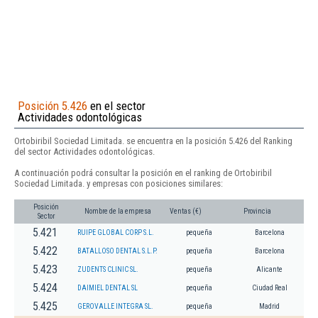
Posición 5.426
en el sector
Actividades odontológicas
Ortobiribil Sociedad Limitada. se encuentra en la posición 5.426 del Ranking
del sector Actividades odontológicas.
A continuación podrá consultar la posición en el ranking de Ortobiribil
Sociedad Limitada. y empresas con posiciones similares:
Posición
Nombre de la empresa
Ventas (€)
Provincia
Sector
5.421
RUIPE GLOBAL CORP S.L.
pequeña
Barcelona
5.422
BATALLOSO DENTAL S.L.P.
pequeña
Barcelona
5.423
ZUDENTS CLINIC SL.
pequeña
Alicante
5.424
DAIMIEL DENTAL SL
pequeña
Ciudad Real
5.425
GEROVALLE INTEGRA SL.
pequeña
Madrid