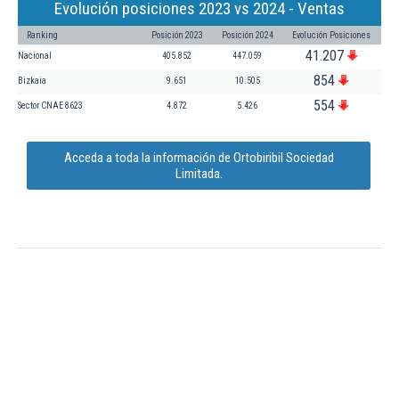
Evolución posiciones 2023 vs 2024 - Ventas
Ranking
Posición 2023
Posición 2024
Evolución Posiciones
41.207
Nacional
405.852
447.059
854
Bizkaia
9.651
10.505
554
Sector CNAE 8623
4.872
5.426
Acceda a toda la información de Ortobiribil Sociedad
Limitada.