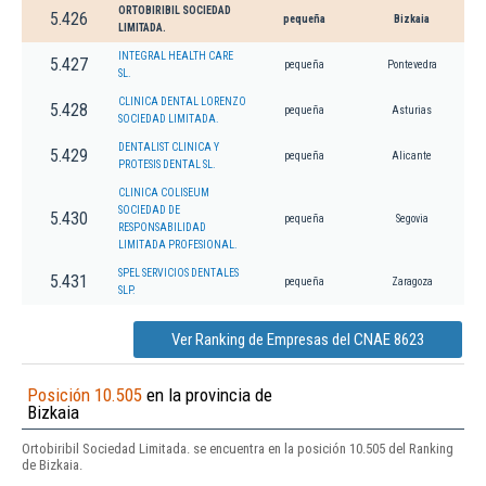
ORTOBIRIBIL SOCIEDAD
5.426
pequeña
Bizkaia
LIMITADA.
INTEGRAL HEALTH CARE
5.427
pequeña
Pontevedra
SL.
CLINICA DENTAL LORENZO
5.428
pequeña
Asturias
SOCIEDAD LIMITADA.
DENTALIST CLINICA Y
5.429
pequeña
Alicante
PROTESIS DENTAL SL.
CLINICA COLISEUM
SOCIEDAD DE
5.430
pequeña
Segovia
RESPONSABILIDAD
LIMITADA PROFESIONAL.
SPEL SERVICIOS DENTALES
5.431
pequeña
Zaragoza
SLP.
Ver Ranking de Empresas del CNAE 8623
Posición 10.505
en la provincia de
Bizkaia
Ortobiribil Sociedad Limitada. se encuentra en la posición 10.505 del Ranking
de Bizkaia.