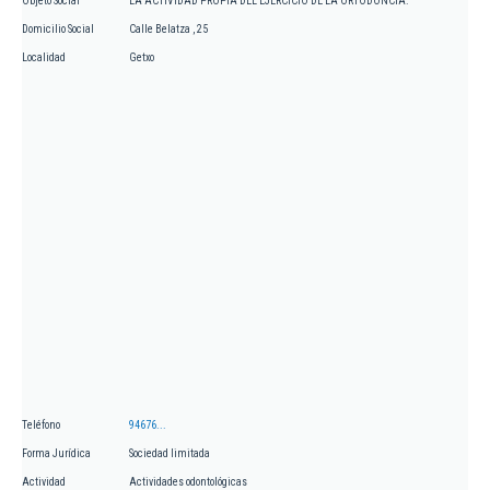
Objeto Social
LA ACTIVIDAD PROPIA DEL EJERCICIO DE LA ORTODONCIA.
Domicilio Social
Calle Belatza , 25
Localidad
Getxo
Teléfono
94676...
Forma Jurídica
Sociedad limitada
Actividad
Actividades odontológicas