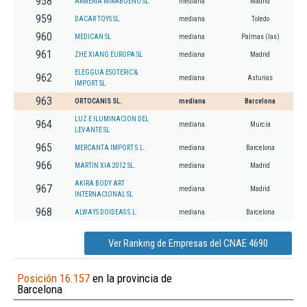
958
ARMERIA MIRABUENO SL
mediana
Madrid
959
DACAR TOYS SL.
mediana
Toledo
960
MEDICAN SL
mediana
Palmas (las)
961
ZHE XIANG EUROPA SL
mediana
Madrid
ELEGGUA ESOTERIC &
962
mediana
Asturias
IMPORT SL
963
ORTOCANIS SL.
mediana
Barcelona
LUZ E ILUMINACION DEL
964
mediana
Murcia
LEVANTE SL
965
MERCANTA IMPORT S.L.
mediana
Barcelona
966
MARTIN XIA 2012 SL.
mediana
Madrid
AKIRA BODY ART
967
mediana
Madrid
INTERNACIONAL SL
968
ALWAYS DOIDEAS S.L.
mediana
Barcelona
Ver Ranking de Empresas del CNAE 4690
Posición 16.157
en la provincia de
Barcelona