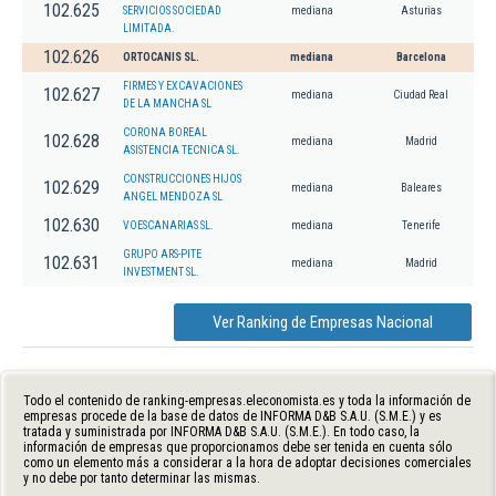
102.625
SERVICIOS SOCIEDAD
mediana
Asturias
LIMITADA.
102.626
ORTOCANIS SL.
mediana
Barcelona
FIRMES Y EXCAVACIONES
102.627
mediana
Ciudad Real
DE LA MANCHA SL
CORONA BOREAL
102.628
mediana
Madrid
ASISTENCIA TECNICA SL.
CONSTRUCCIONES HIJOS
102.629
mediana
Baleares
ANGEL MENDOZA SL
102.630
VOESCANARIAS SL.
mediana
Tenerife
GRUPO ARS-PITE
102.631
mediana
Madrid
INVESTMENT SL.
Ver Ranking de Empresas Nacional
Todo el contenido de ranking-empresas.eleconomista.es y toda la información de
empresas procede de la base de datos de INFORMA D&B S.A.U. (S.M.E.) y es
tratada y suministrada por INFORMA D&B S.A.U. (S.M.E.). En todo caso, la
información de empresas que proporcionamos debe ser tenida en cuenta sólo
como un elemento más a considerar a la hora de adoptar decisiones comerciales
y no debe por tanto determinar las mismas.