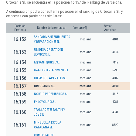
Ortocanis Sl. se encuentra en la posición 16.157 del Ranking de Barcelona.
A continuación podrá consultar la posición en el ranking de Ortocanis Sl. y
empresas con posiciones similares:
Posición
Sector
Nombre de la empresa
Ventas (€)
Provincia
Actividad
SANPAR MANTENIMIENTOS
16.152
mediana
4101
Y REPARACIONES SL
UNIDESA OPERATIONS
16.153
mediana
4664
SERVICES S.L.
16.154
ISQ SANT QUIRZE SL.
mediana
7112
16.155
G4AL ENTERTAINMENT S.L.
mediana
6290
16.156
HIERROS CLARAVALLS SL.
mediana
4682
16.157
ORTOCANIS SL.
mediana
4690
16.158
NORDIC PAPER IBERICA SL
mediana
4618
16.159
ENJOY QUADS SL
mediana
4781
TRANSPORTES SANTIN Y
16.160
mediana
4941
JOVE SL
MINGUELLA ESCOLA
16.161
mediana
8520
CATALANA SL
COMERCIAL DE