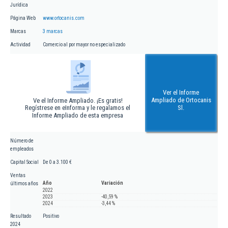
Jurídica
Página Web
www.ortocanis.com
Marcas
3 marcas
Actividad
Comercio al por mayor no especializado
Ver el Informe
Ampliado de Ortocanis
Ve el Informe Ampliado. ¡Es gratis!
Regístrese en eInforma y le regalamos el
Sl.
Informe Ampliado de esta empresa
Número de
empleados
Capital Social
De 0 a 3.100 €
Ventas
Año
Variación
últimos años
2022
2023
-40,59 %
2024
-3,44 %
Resultado
Positivo
2024