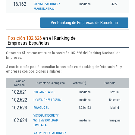
16.162
CANALIZACIONES Y
mediana
4222
MAQUINARIA SL
Ver Ranking de Empresas de Barcelona
Posición 102.626
en el Ranking de
Empresas Españolas
Ortocanis Sl. se encuentra en la posición 102.626 del Ranking Nacional de
Empresas.
A continuación podrá consultar la posición en el ranking de Ortocanis Sl. y
empresas con posiciones similares:
Posición
Nombre de la empresa
Ventas (€)
Provincia
Nacional
102.621
BIB RAMBLA SRL
mediana
Sevilla
102.622
INVERSIONES LOSER SL
mediana
Baleares
102.623
ROAGU-2 SL
2.026.192
Madrid
VISSEGUR SECURITY
102.624
SYSTEMS SOCIEDAD
mediana
Tarragona
LIMITADA.
VALPE INSTALACIONES Y