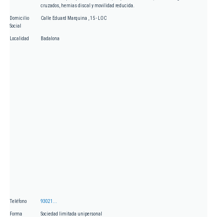
cruzados, hernias discal y movilidad reducida.
Domicilio
Calle Eduard Marquina , 15 - LOC
Social
Localidad
Badalona
Teléfono
93021...
Forma
Sociedad limitada unipersonal