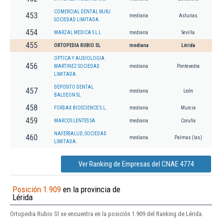
COMERCIAL DENTAL MJRJ
453
mediana
Asturias
SOCIEDAD LIMITADA.
454
MARZAL MEDICA S L L
mediana
Sevilla
455
ORTOPEDIA RUBIO SL
mediana
Lérida
OPTICA Y AUDIOLOGIA
456
MARTINEZ SOCIEDAD
mediana
Pontevedra
LIMITADA.
DEPOSITO DENTAL
457
mediana
León
BALDEON SL
458
FORDAX BIOSCIENCE S.L.
mediana
Murcia
459
MARCOS LENTES SA
mediana
Coruña
NAFERSALUD, SOCIEDAD
460
mediana
Palmas (las)
LIMITADA.
Ver Ranking de Empresas del CNAE 4774
Posición 1.909
en la provincia de
Lérida
Ortopedia Rubio Sl se encuentra en la posición 1.909 del Ranking de Lérida.