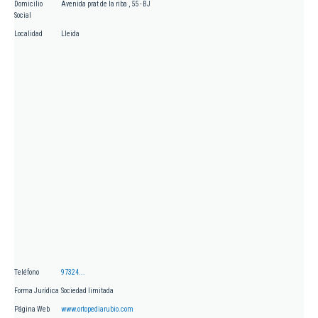
Domicilio
Avenida prat de la riba , 55 - BJ
Social
Localidad
Lleida
Teléfono
97324...
Forma Jurídica
Sociedad limitada
Página Web
www.ortopediarubio.com