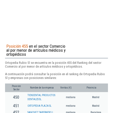
Posición 455
en el sector Comercio
al por menor de artículos médicos y
ortopédicos
Ortopedia Rubio Sl se encuentra en la posición 455 del Ranking del sector
Comercio al por menor de artículos médicos y ortopédicos.
A continuación podrá consultar la posición en el ranking de Ortopedia Rubio
Sl y empresas con posiciones similares:
Posición
Nombre de la empresa
Ventas (€)
Provincia
Sector
TIENDENTAL PRODUCTOS
450
mediana
Madrid
DENTALES SL.
451
ORTOPEDIA PLAZA SL
mediana
Madrid
452
SANCHEZ TABERNER S.L.
mediana
Barcelona