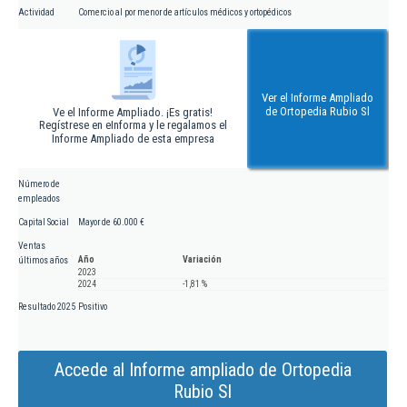
Actividad
Comercio al por menor de artículos médicos y ortopédicos
Ver el Informe Ampliado
de Ortopedia Rubio Sl
Ve el Informe Ampliado. ¡Es gratis!
Regístrese en eInforma y le regalamos el
Informe Ampliado de esta empresa
Número de
empleados
Capital Social
Mayor de 60.000 €
Ventas
Año
Variación
últimos años
2023
2024
-1,81 %
Resultado 2025
Positivo
Accede al Informe ampliado de Ortopedia
Rubio Sl