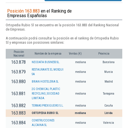
Posición 163.883
en el Ranking de
Empresas Españolas
Ortopedia Rubio Sl se encuentra en la posición 163.883 del Ranking Nacional
de Empresas.
A continuación podrá consultar la posición en el ranking de Ortopedia Rubio
Sl y empresas con posiciones similares:
Posición
Nombre de la empresa
Ventas (€)
Provincia
Nacional
163.878
NEODATA BUSINESS SL.
mediana
Barcelona
RESTAURANTE EL MOSQUI
163.879
mediana
Murcia
SA
163.880
BRIAN HOSTELERIA SL
mediana
Madrid
2G CHEMICAL PLASTIC
163.881
RECYCLING, SOCIEDAD
mediana
Tarragona
LIMITADA.
163.882
TERMAS PREXIGUEIRO S.L.
mediana
Coruña
163.883
ORTOPEDIA RUBIO SL
mediana
Lérida
CONSTRUCCIONES
163.884
mediana
Valencia
ALCAINA SL