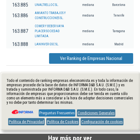
163.885
UNALTRELLOC SL.
mediana
Barcelona
AMIANTO TRABAJOS Y
163.886
mediana
Tenerife
CONSTRUCCIONES SL.
COMER Y BEBER VAYA
163.887
PLACER SOCIEDAD
mediana
Tarragona
LIMITADA.
163.888
LANINVER GSC SL.
mediana
Madrid
Ver Ranking de Empresas Nacional
Todo el contenido de ranking-empresas.eleconomista.es y toda la información de
empresas procede de la base de datos de INFORMA D&B S.A.U. (S.M.E.) y es
tratada y suministrada por INFORMA D&B S.A.U. (S.M.E.). En todo caso, la
información de empresas que proporcionamos debe ser tenida en cuenta sólo
como un elemento más a considerar a la hora de adoptar decisiones comerciales
y no debe por tanto determinar las mismas.
Preguntas Frecuentes
Condiciones Generales
Política de Privacidad
Política de Cookies
Configuración de cookies
Hay más por ver