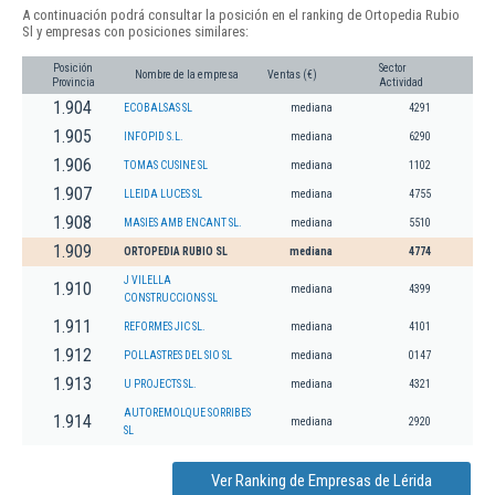
A continuación podrá consultar la posición en el ranking de Ortopedia Rubio
Sl y empresas con posiciones similares:
Posición
Sector
Nombre de la empresa
Ventas (€)
Provincia
Actividad
1.904
ECOBALSAS SL
mediana
4291
1.905
INFOPID S.L.
mediana
6290
1.906
TOMAS CUSINE SL
mediana
1102
1.907
LLEIDA LUCES SL
mediana
4755
1.908
MASIES AMB ENCANT SL.
mediana
5510
1.909
ORTOPEDIA RUBIO SL
mediana
4774
J VILELLA
1.910
mediana
4399
CONSTRUCCIONS SL
1.911
REFORMES JIC SL.
mediana
4101
1.912
POLLASTRES DEL SIO SL
mediana
0147
1.913
U PROJECTS SL.
mediana
4321
AUTOREMOLQUE SORRIBES
1.914
mediana
2920
SL
Ver Ranking de Empresas de Lérida