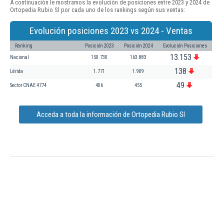
A continuación le mostramos la evolución de posiciones entre 2023 y 2024 de
Ortopedia Rubio Sl por cada uno de los rankings según sus ventas:
Evolución posiciones 2023 vs 2024 - Ventas
Ranking
Posición 2023
Posición 2024
Evolución Posiciones
13.153
Nacional
150.730
163.883
138
Lérida
1.771
1.909
49
Sector CNAE 4774
406
455
Acceda a toda la información de Ortopedia Rubio Sl