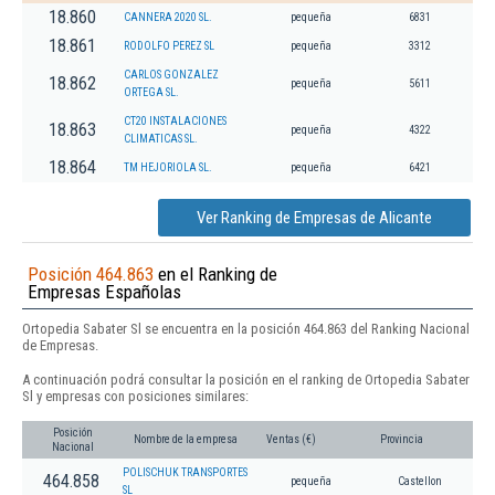
18.860
CANNERA 2020 SL.
pequeña
6831
18.861
RODOLFO PEREZ SL
pequeña
3312
CARLOS GONZALEZ
18.862
pequeña
5611
ORTEGA SL.
CT20 INSTALACIONES
18.863
pequeña
4322
CLIMATICAS SL.
18.864
TM HEJORIOLA SL.
pequeña
6421
Ver Ranking de Empresas de Alicante
Posición 464.863
en el Ranking de
Empresas Españolas
Ortopedia Sabater Sl se encuentra en la posición 464.863 del Ranking Nacional
de Empresas.
A continuación podrá consultar la posición en el ranking de Ortopedia Sabater
Sl y empresas con posiciones similares:
Posición
Nombre de la empresa
Ventas (€)
Provincia
Nacional
POLISCHUK TRANSPORTES
464.858
pequeña
Castellon
SL