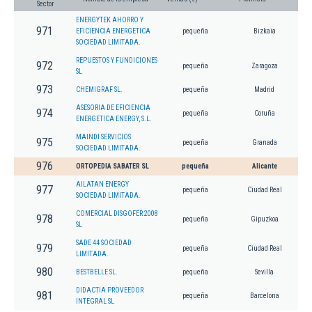
Sector
ENERGYTEK AHORRO Y
971
EFICIENCIA ENERGETICA
pequeña
Bizkaia
SOCIEDAD LIMITADA.
REPUESTOS Y FUNDICIONES
972
pequeña
Zaragoza
SL
973
CHEMIGRAF SL.
pequeña
Madrid
ASESORIA DE EFICIENCIA
974
pequeña
Coruña
ENERGETICA ENERGY, S.L.
MAINDI SERVICIOS
975
pequeña
Granada
SOCIEDAD LIMITADA.
976
ORTOPEDIA SABATER SL
pequeña
Alicante
AILATAN ENERGY
977
pequeña
Ciudad Real
SOCIEDAD LIMITADA.
COMERCIAL DISGOFER 2008
978
pequeña
Gipuzkoa
SL
SADE 44 SOCIEDAD
979
pequeña
Ciudad Real
LIMITADA.
980
BESTBELLE SL.
pequeña
Sevilla
DIDACTIA PROVEEDOR
981
pequeña
Barcelona
INTEGRAL SL