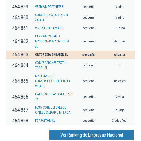
464.859
VERDIAN PARTNERS SL.
pequeña
Madrid
CONSULTING TORREJON
464.860
pequeña
Madrid
2001 SL
464.861
VIVEROS JADAMA SL.
pequeña
Huesca
HERMANOS ORNIA
464.862
MAQUINARIA AGRICOLA
pequeña
Asturias
SL
464.863
ORTOPEDIA SABATER SL
pequeña
Alicante
CONFECCIONES TEXTIL-
464.864
pequeña
León
TORAL SL
MATERIALS DE
464.865
CONSTRUCCIO BAIX DE LA
pequeña
Baleares
VILA SL
FRANCISCO LAYOSA LOPEZ
464.866
pequeña
Sevilla
SRL
FC35, CONSULTORES DE
464.867
pequeña
La Rioja
CINE SOCIEDAD LIMITADA.
464.868
FORJASTOM SL
pequeña
Ciudad Real
Ver Ranking de Empresas Nacional