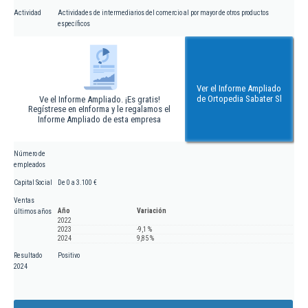
Actividad
Actividades de intermediarios del comercio al por mayor de otros productos
específicos
Ver el Informe Ampliado
de Ortopedia Sabater Sl
Ve el Informe Ampliado. ¡Es gratis!
Regístrese en eInforma y le regalamos el
Informe Ampliado de esta empresa
Número de
empleados
Capital Social
De 0 a 3.100 €
Ventas
Año
Variación
últimos años
2022
2023
-9,1 %
2024
9,85 %
Resultado
Positivo
2024