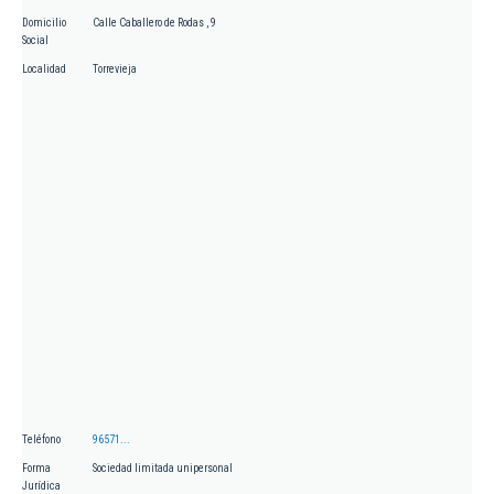
Domicilio
Calle Caballero de Rodas , 9
Social
Localidad
Torrevieja
Teléfono
96571...
Forma
Sociedad limitada unipersonal
Jurídica