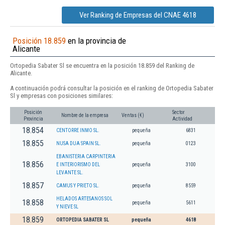
Ver Ranking de Empresas del CNAE 4618
Posición 18.859
en la provincia de
Alicante
Ortopedia Sabater Sl se encuentra en la posición 18.859 del Ranking de
Alicante.
A continuación podrá consultar la posición en el ranking de Ortopedia Sabater
Sl y empresas con posiciones similares:
Posición
Sector
Nombre de la empresa
Ventas (€)
Provincia
Actividad
18.854
CENTORRE INMO SL.
pequeña
6831
18.855
NUSA DUA SPAIN SL.
pequeña
0123
EBANISTERIA CARPINTERIA
18.856
E INTERIORISMO DEL
pequeña
3100
LEVANTE SL.
18.857
CAMUS Y PRIETO SL.
pequeña
8559
HELADOS ARTESANOS SOL
18.858
pequeña
5611
Y NIEVE SL
18.859
ORTOPEDIA SABATER SL
pequeña
4618