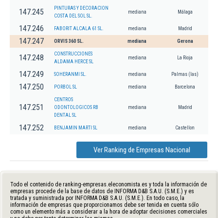
PINTURAS Y DECORACION
147.245
mediana
Málaga
COSTA DEL SOL SL.
147.246
FABORIT ALCALA 61 SL.
mediana
Madrid
147.247
ORVIS 360 SL.
mediana
Gerona
CONSTRUCCIONES
147.248
mediana
La Rioja
ALDAMA HERCE SL
147.249
SOHERANMI SL.
mediana
Palmas (las)
147.250
PORBOL SL
mediana
Barcelona
CENTROS
147.251
ODONTOLOGICOS RB
mediana
Madrid
DENTAL SL
147.252
BENJAMIN MARTI SL
mediana
Castellon
Ver Ranking de Empresas Nacional
Todo el contenido de ranking-empresas.eleconomista.es y toda la información de
empresas procede de la base de datos de INFORMA D&B S.A.U. (S.M.E.) y es
tratada y suministrada por INFORMA D&B S.A.U. (S.M.E.). En todo caso, la
información de empresas que proporcionamos debe ser tenida en cuenta sólo
como un elemento más a considerar a la hora de adoptar decisiones comerciales