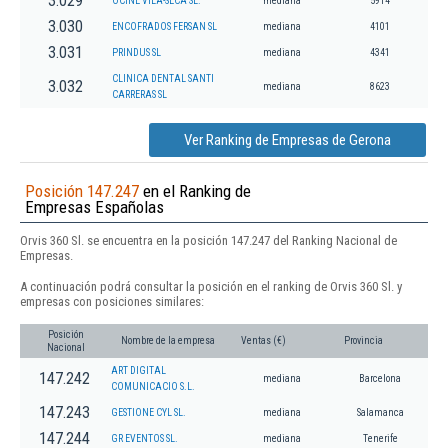
3.029
OCINE VILA-SECA SL.
mediana
5914
3.030
ENCOFRADOS FERSAN SL
mediana
4101
3.031
PRINDUS SL
mediana
4341
CLINICA DENTAL SANTI
3.032
mediana
8623
CARRERAS SL
Ver Ranking de Empresas de Gerona
Posición 147.247
en el Ranking de
Empresas Españolas
Orvis 360 Sl. se encuentra en la posición 147.247 del Ranking Nacional de
Empresas.
A continuación podrá consultar la posición en el ranking de Orvis 360 Sl. y
empresas con posiciones similares:
Posición
Nombre de la empresa
Ventas (€)
Provincia
Nacional
ART DIGITAL
147.242
mediana
Barcelona
COMUNICACIO S.L.
147.243
GESTIONE CYL SL.
mediana
Salamanca
147.244
GR EVENTOS SL.
mediana
Tenerife