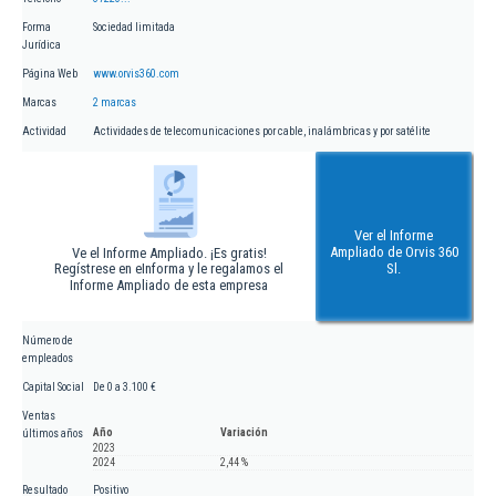
Forma
Sociedad limitada
Jurídica
Página Web
www.orvis360.com
Marcas
2 marcas
Actividad
Actividades de telecomunicaciones por cable, inalámbricas y por satélite
Ver el Informe
Ampliado de Orvis 360
Ve el Informe Ampliado. ¡Es gratis!
Regístrese en eInforma y le regalamos el
Sl.
Informe Ampliado de esta empresa
Número de
empleados
Capital Social
De 0 a 3.100 €
Ventas
Año
Variación
últimos años
2023
2024
2,44 %
Resultado
Positivo