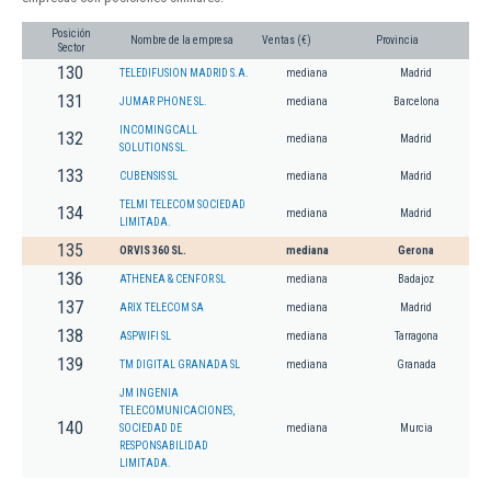
Posición
Nombre de la empresa
Ventas (€)
Provincia
Sector
130
TELEDIFUSION MADRID S.A.
mediana
Madrid
131
JUMAR PHONE SL.
mediana
Barcelona
INCOMINGCALL
132
mediana
Madrid
SOLUTIONS SL.
133
CUBENSIS SL
mediana
Madrid
TELMI TELECOM SOCIEDAD
134
mediana
Madrid
LIMITADA.
135
ORVIS 360 SL.
mediana
Gerona
136
ATHENEA & CENFOR SL
mediana
Badajoz
137
ARIX TELECOM SA
mediana
Madrid
138
ASPWIFI SL
mediana
Tarragona
139
TM DIGITAL GRANADA SL
mediana
Granada
JM INGENIA
TELECOMUNICACIONES,
140
SOCIEDAD DE
mediana
Murcia
RESPONSABILIDAD
LIMITADA.