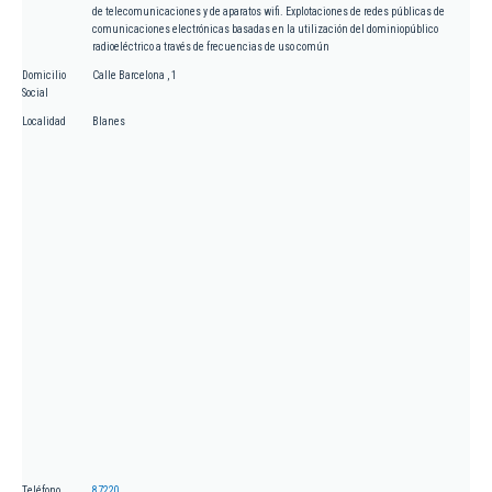
de telecomunicaciones y de aparatos wifi. Explotaciones de redes públicas de
comunicaciones electrónicas basadas en la utilización del dominiopúblico
radioeléctrico a través de frecuencias de uso común
Domicilio
Calle Barcelona , 1
Social
Localidad
Blanes
Teléfono
87220...