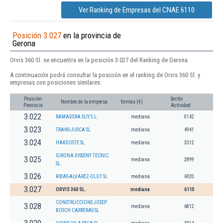
Ver Ranking de Empresas del CNAE 6110
Posición 3.027
en la provincia de
Gerona
Orvis 360 Sl. se encuentra en la posición 3.027 del Ranking de Gerona.
A continuación podrá consultar la posición en el ranking de Orvis 360 Sl. y
empresas con posiciones similares:
Posición
Sector
Nombre de la empresa
Ventas (€)
Provincia
Actividad
3.022
RAMADERA SUY S.L.
mediana
0142
3.023
TRANS-JUSCA SL
mediana
4941
3.024
HAKDOSTE SL
mediana
3312
GIRONA DISSENY TECNIC
3.025
mediana
2899
SL.
3.026
RIBAS-ALVAREZ-OLOT SL
mediana
6920
3.027
ORVIS 360 SL.
mediana
6110
CONSTRUCCIONS JOSEP
3.028
mediana
6812
BOSCH CARRERAS SL