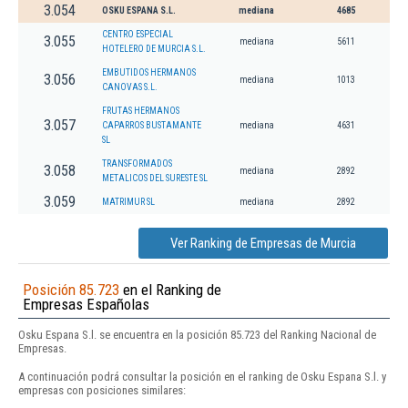
3.054
OSKU ESPANA S.L.
mediana
4685
CENTRO ESPECIAL
3.055
mediana
5611
HOTELERO DE MURCIA S.L.
EMBUTIDOS HERMANOS
3.056
mediana
1013
CANOVAS S.L.
FRUTAS HERMANOS
3.057
CAPARROS BUSTAMANTE
mediana
4631
SL
TRANSFORMADOS
3.058
mediana
2892
METALICOS DEL SURESTE SL
3.059
MATRIMUR SL
mediana
2892
Ver Ranking de Empresas de Murcia
Posición 85.723
en el Ranking de
Empresas Españolas
Osku Espana S.l. se encuentra en la posición 85.723 del Ranking Nacional de
Empresas.
A continuación podrá consultar la posición en el ranking de Osku Espana S.l. y
empresas con posiciones similares: