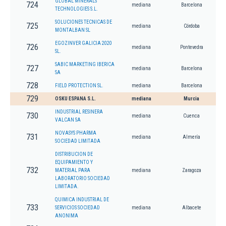
GLOBAL MINERALS
724
mediana
Barcelona
TECHNOLOGIES S.L.
SOLUCIONES TECNICAS DE
725
mediana
Córdoba
MONTALBAN SL
EGOZINVER GALICIA 2020
726
mediana
Pontevedra
SL.
SABIC MARKETING IBERICA
727
mediana
Barcelona
SA
728
FIELD PROTECTION SL.
mediana
Barcelona
729
OSKU ESPANA S.L.
mediana
Murcia
INDUSTRIAL RESINERA
730
mediana
Cuenca
VALCAN SA
NOVASYS PHARMA
731
mediana
Almería
SOCIEDAD LIMITADA
DISTRIBUCION DE
EQUIPAMIENTO Y
732
MATERIAL PARA
mediana
Zaragoza
LABORATORIO SOCIEDAD
LIMITADA.
QUIMICA INDUSTRIAL DE
733
SERVICIOS SOCIEDAD
mediana
Albacete
ANONIMA