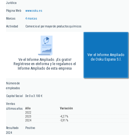
Jurídica
Página Web
www.osku.es
Marcas
4 marcas
Actividad
Comercio al por mayor de productos químicos
Ver el Informe Ampliado
de Osku Espana S.l.
Ve el Informe Ampliado. ¡Es gratis!
Regístrese en eInforma y le regalamos el
Informe Ampliado de esta empresa
Número de
empleados
Capital Social
De 0 a 3.100 €
Ventas
Año
Variación
últimos años
2022
2023
-4,27 %
2024
-5,91 %
Resultado
Positivo
2024