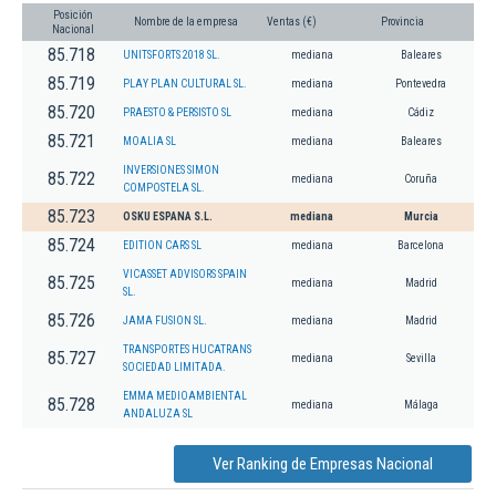
Posición
Nombre de la empresa
Ventas (€)
Provincia
Nacional
85.718
UNITSFORTS 2018 SL.
mediana
Baleares
85.719
PLAY PLAN CULTURAL SL.
mediana
Pontevedra
85.720
PRAESTO & PERSISTO SL
mediana
Cádiz
85.721
MOALIA SL
mediana
Baleares
INVERSIONES SIMON
85.722
mediana
Coruña
COMPOSTELA SL.
85.723
OSKU ESPANA S.L.
mediana
Murcia
85.724
EDITION CARS SL
mediana
Barcelona
VICASSET ADVISORS SPAIN
85.725
mediana
Madrid
SL.
85.726
JAMA FUSION SL.
mediana
Madrid
TRANSPORTES HUCATRANS
85.727
mediana
Sevilla
SOCIEDAD LIMITADA.
EMMA MEDIOAMBIENTAL
85.728
mediana
Málaga
ANDALUZA SL
Ver Ranking de Empresas Nacional