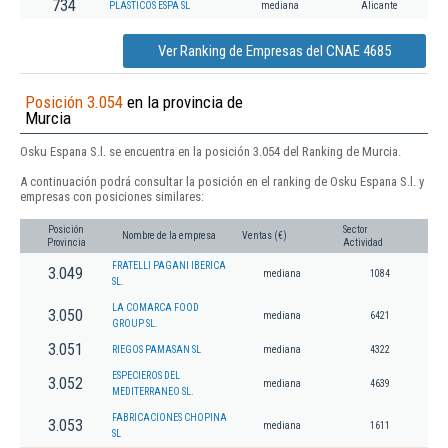
734
PLASTICOS ESPA SL
mediana
Alicante
Ver Ranking de Empresas del CNAE 4685
Posición 3.054
en la provincia de
Murcia
Osku Espana S.l. se encuentra en la posición 3.054 del Ranking de Murcia.
A continuación podrá consultar la posición en el ranking de Osku Espana S.l. y
empresas con posiciones similares:
Posición
Sector
Nombre de la empresa
Ventas (€)
Provincia
Actividad
FRATELLI PAGANI IBERICA
3.049
mediana
1084
SL.
LA COMARCA FOOD
3.050
mediana
6421
GROUP SL.
3.051
RIEGOS PAMASAN SL
mediana
4322
ESPECIEROS DEL
3.052
mediana
4639
MEDITERRANEO SL.
FABRICACIONES CHOPINA
3.053
mediana
1611
SL