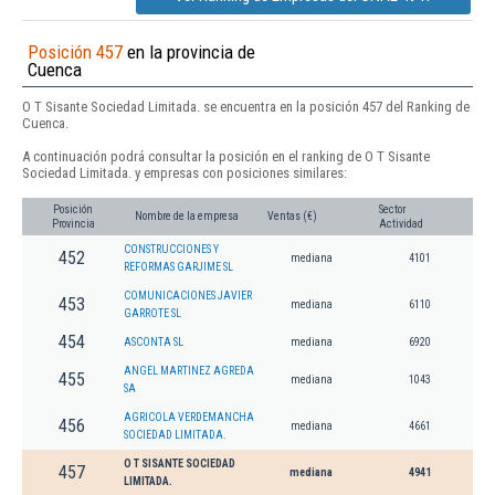
Posición 457
en la provincia de
Cuenca
O T Sisante Sociedad Limitada. se encuentra en la posición 457 del Ranking de
Cuenca.
A continuación podrá consultar la posición en el ranking de O T Sisante
Sociedad Limitada. y empresas con posiciones similares:
Posición
Sector
Nombre de la empresa
Ventas (€)
Provincia
Actividad
CONSTRUCCIONES Y
452
mediana
4101
REFORMAS GARJIME SL
COMUNICACIONES JAVIER
453
mediana
6110
GARROTE SL
454
ASCONTA SL
mediana
6920
ANGEL MARTINEZ AGREDA
455
mediana
1043
SA
AGRICOLA VERDEMANCHA
456
mediana
4661
SOCIEDAD LIMITADA.
O T SISANTE SOCIEDAD
457
mediana
4941
LIMITADA.