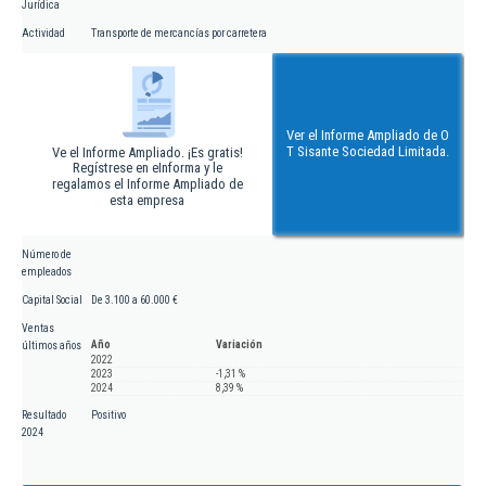
Jurídica
Actividad
Transporte de mercancías por carretera
Ver el Informe Ampliado de O
T Sisante Sociedad Limitada.
Ve el Informe Ampliado. ¡Es gratis!
Regístrese en eInforma y le
regalamos el Informe Ampliado de
esta empresa
Número de
empleados
Capital Social
De 3.100 a 60.000 €
Ventas
Año
Variación
últimos años
2022
2023
-1,31 %
2024
8,39 %
Resultado
Positivo
2024