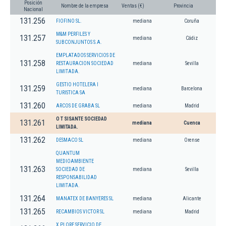
Posición
Nombre de la empresa
Ventas (€)
Provincia
Nacional
131.256
FIOFINO SL.
mediana
Coruña
M&M PERFILES Y
131.257
mediana
Cádiz
SUBCONJUNTOS S.A.
EMPLATADOS SERVICIOS DE
131.258
RESTAURACION SOCIEDAD
mediana
Sevilla
LIMITADA.
GESTIO HOTELERA I
131.259
mediana
Barcelona
TURISTICA SA
131.260
ARCOS DE GRABA SL
mediana
Madrid
O T SISANTE SOCIEDAD
131.261
mediana
Cuenca
LIMITADA.
131.262
DESMACO SL
mediana
Orense
QUANTUM
MEDIOAMBIENTE
131.263
SOCIEDAD DE
mediana
Sevilla
RESPONSABILIDAD
LIMITADA.
131.264
MANATEX DE BANYERES SL
mediana
Alicante
131.265
RECAMBIOS VICTOR SL
mediana
Madrid
X PLORE SERVICIO DE