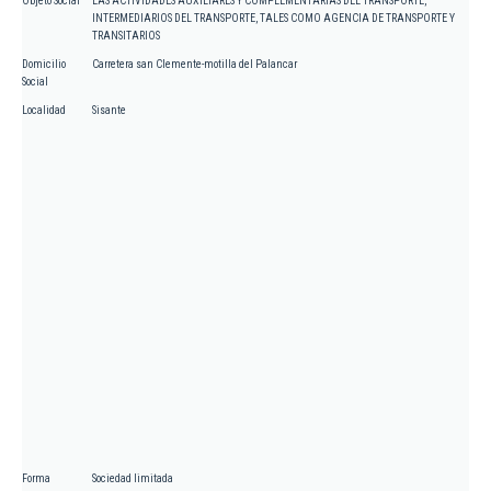
Objeto Social
LAS ACTIVIDADES AUXILIARES Y COMPLEMENTARIAS DEL TRANSPORTE,
INTERMEDIARIOS DEL TRANSPORTE, TALES COMO AGENCIA DE TRANSPORTE Y
TRANSITARIOS
Domicilio
Carretera san Clemente-motilla del Palancar
Social
Localidad
Sisante
Forma
Sociedad limitada