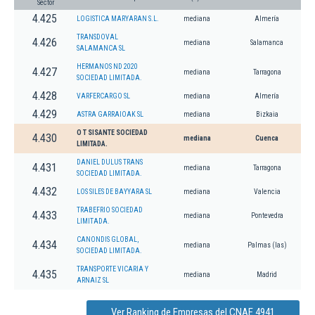
Sector
4.425
LOGISTICA MARYARAN S.L.
mediana
Almería
TRANSDOVAL
4.426
mediana
Salamanca
SALAMANCA SL
HERMANOS ND 2020
4.427
mediana
Tarragona
SOCIEDAD LIMITADA.
4.428
VARFERCARGO SL
mediana
Almería
4.429
ASTRA GARRAIOAK SL
mediana
Bizkaia
O T SISANTE SOCIEDAD
4.430
mediana
Cuenca
LIMITADA.
DANIEL DULUS TRANS
4.431
mediana
Tarragona
SOCIEDAD LIMITADA.
4.432
LOS SILES DE BAYYARA SL
mediana
Valencia
TRABEFRIO SOCIEDAD
4.433
mediana
Pontevedra
LIMITADA.
CANONDIS GLOBAL,
4.434
mediana
Palmas (las)
SOCIEDAD LIMITADA.
TRANSPORTE VICARIA Y
4.435
mediana
Madrid
ARNAIZ SL
Ver Ranking de Empresas del CNAE 4941