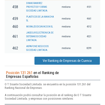
DIMAS RAMIREZ
458
PROYECTOS Y OBRAS
mediana
4101
SOCIEDAD LIMITADA.
PLASTICOS DE LA MANCHA
459
mediana
4661
SL
460
MORALES EXCAVACION SL
mediana
4312
JASEGUR ELECTRONICA DE
461
SISTEMAS SOCIEDAD
mediana
4321
LIMITADA.
ASPAFONE NEGOCIOS
462
mediana
8299
SOCIEDAD LIMITADA.
Ver Ranking de Empresas de Cuenca
Posición 131.261
en el Ranking de
Empresas Españolas
O T Sisante Sociedad Limitada. se encuentra en la posición 131.261 del
Ranking Nacional de Empresas.
A continuación podrá consultar la posición en el ranking de O T Sisante
Sociedad Limitada. y empresas con posiciones similares: