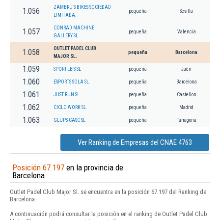
ZAMBRU'S BIKES SOCIEDAD
1.056
pequeña
Sevilla
LIMITADA.
CONRAD MACHINE
1.057
pequeña
Valencia
GALLERY SL.
OUTLET PADEL CLUB
1.058
pequeña
Barcelona
MAJOR SL.
1.059
SPORT-LEIS SL
pequeña
Jaén
1.060
ESPORTS SOLA SL
pequeña
Barcelona
1.061
JUST RUN SL
pequeña
Castellon
1.062
CICLO WORK SL.
pequeña
Madrid
1.063
GLUPS-CASC SL
pequeña
Tarragona
Ver Ranking de Empresas del CNAE 4763
Posición 67.197
en la provincia de
Barcelona
Outlet Padel Club Major Sl. se encuentra en la posición 67.197 del Ranking de
Barcelona.
A continuación podrá consultar la posición en el ranking de Outlet Padel Club