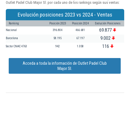
Outlet Padel Club Major Sl. por cada uno de los rankings según sus ventas:
Evolución posiciones 2023 vs 2024 - Ventas
Ranking
Posición 2023
Posición 2024
Evolución Posiciones
69.877
Nacional
396.804
466.681
9.002
Barcelona
58.195
67.197
116
Sector CNAE 4763
942
1.058
Acceda a toda la información de Outlet Padel Club
Major Sl.