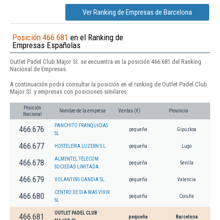
Ver Ranking de Empresas de Barcelona
Posición 466.681
en el Ranking de
Empresas Españolas
Outlet Padel Club Major Sl. se encuentra en la posición 466.681 del Ranking
Nacional de Empresas.
A continuación podrá consultar la posición en el ranking de Outlet Padel Club
Major Sl. y empresas con posiciones similares:
Posición
Nombre de la empresa
Ventas (€)
Provincia
Nacional
PANCHITO FRANQUICIAS
466.676
pequeña
Gipuzkoa
SL
466.677
HOSTELERIA LUZERN S.L.
pequeña
Lugo
ALMENTEL TELECOM
466.678
pequeña
Sevilla
SOCIEDAD LIMITADA.
466.679
VOLANTINS GANDIA SL.
pequeña
Valencia
CENTRO DE DIA MAS VIVIR
466.680
pequeña
Coruña
SL
OUTLET PADEL CLUB
466.681
pequeña
Barcelona