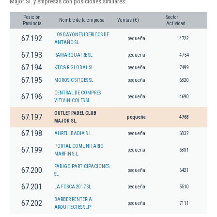
Major Sl. y empresas con posiciones similares:
Posición
Sector
Nombre de la empresa
Ventas (€)
Provincia
Actividad
LOS BAYONES IBERICOS DE
67.192
pequeña
4722
ANTAÑO SL.
67.193
RAMAR QUATRE SL
pequeña
4754
67.194
KTC & R GLOBAL SL
pequeña
7499
67.195
MOROSIC SITGES SL
pequeña
6820
CENTRAL DE COMPRES
67.196
pequeña
4690
VITIVINICOLES SL.
OUTLET PADEL CLUB
67.197
pequeña
4763
MAJOR SL.
67.198
AURELI BADIA S.L.
pequeña
6832
PORTAL COMUNITARIO
67.199
pequeña
6831
MARFIN S.L.
FADIGO PARTICIPACIONES
67.200
pequeña
6421
SL
67.201
LA FOSCA 2017 SL.
pequeña
5510
BARBER RENTERIA
67.202
pequeña
7111
ARQUITECTES SLP