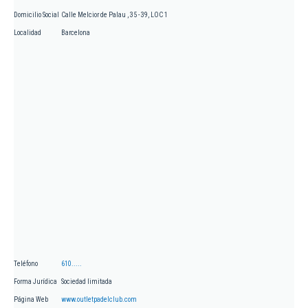
Domicilio Social
Calle Melcior de Palau , 35 - 39, LOC 1
Localidad
Barcelona
Teléfono
610.....
Forma Jurídica
Sociedad limitada
Página Web
www.outletpadelclub.com