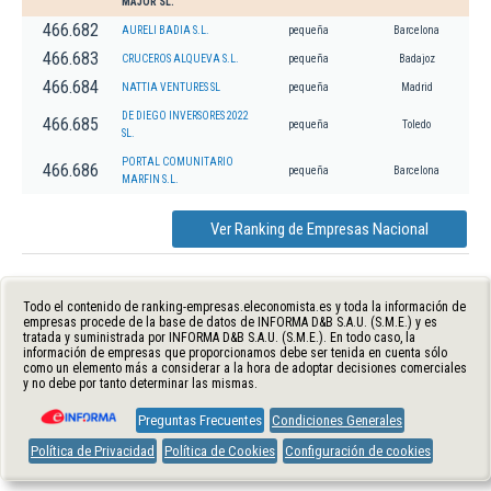
MAJOR SL.
466.682
AURELI BADIA S.L.
pequeña
Barcelona
466.683
CRUCEROS ALQUEVA S.L.
pequeña
Badajoz
466.684
NATTIA VENTURES SL
pequeña
Madrid
DE DIEGO INVERSORES 2022
466.685
pequeña
Toledo
SL.
PORTAL COMUNITARIO
466.686
pequeña
Barcelona
MARFIN S.L.
Ver Ranking de Empresas Nacional
Todo el contenido de ranking-empresas.eleconomista.es y toda la información de
empresas procede de la base de datos de INFORMA D&B S.A.U. (S.M.E.) y es
tratada y suministrada por INFORMA D&B S.A.U. (S.M.E.). En todo caso, la
información de empresas que proporcionamos debe ser tenida en cuenta sólo
como un elemento más a considerar a la hora de adoptar decisiones comerciales
y no debe por tanto determinar las mismas.
Preguntas Frecuentes
Condiciones Generales
Política de Privacidad
Política de Cookies
Configuración de cookies