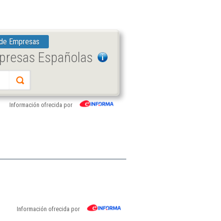
 de Empresas
mpresas Españolas
Información ofrecida por
Información ofrecida por