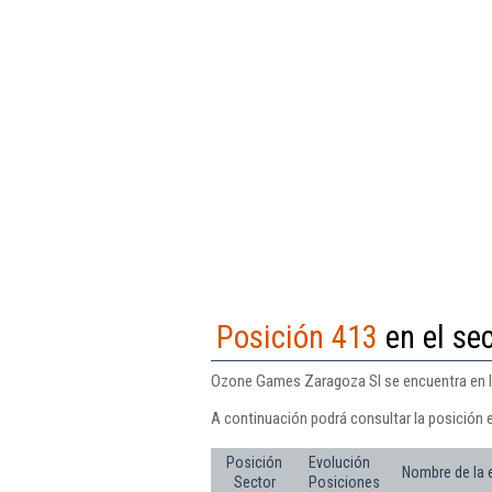
Posición 413
en el sec
Ozone Games Zaragoza Sl se encuentra en la 
A continuación podrá consultar la posición
Posición
Evolución
Nombre de la
Sector
Posiciones