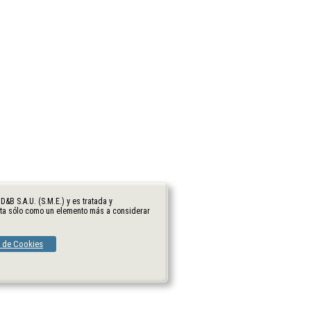
B S.A.U. (S.M.E.) y es tratada y
nta sólo como un elemento más a considerar
a de Cookies