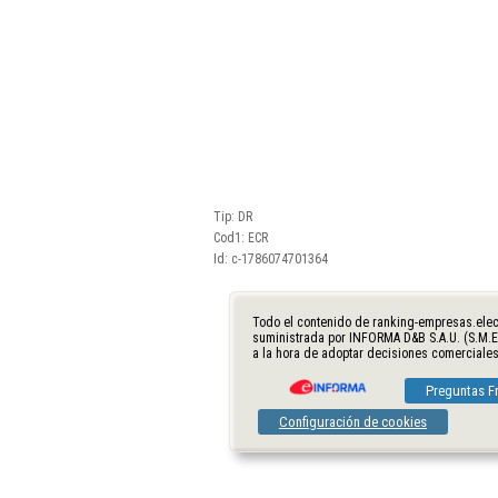
Tip: DR
Cod1: ECR
Id: c-1786074701364
Todo el contenido de ranking-empresas.elec
suministrada por INFORMA D&B S.A.U. (S.M.E
a la hora de adoptar decisiones comerciales
Preguntas F
Configuración de cookies