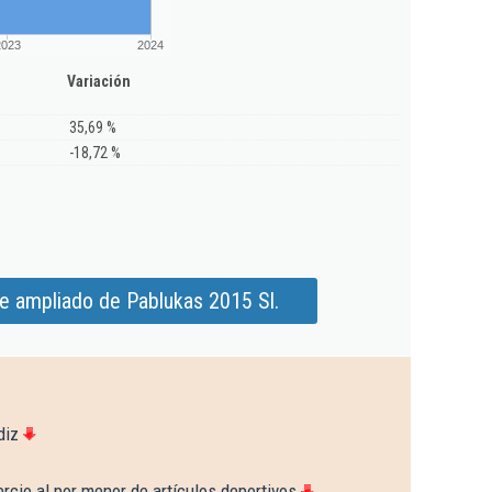
2023
2024
Variación
35,69 %
-18,72 %
e ampliado de Pablukas 2015 Sl.
diz
cio al por menor de artículos deportivos