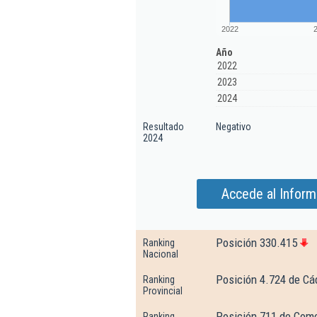
2022
Año
2022
2023
2024
Resultado
Negativo
2024
Accede al Inform
Posición 330.415
Ranking
Nacional
Posición 4.724 de Cá
Ranking
Provincial
Posición 711 de Comer
Ranking