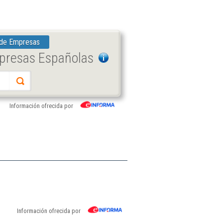
 de Empresas
mpresas Españolas
Información ofrecida por
Información ofrecida por