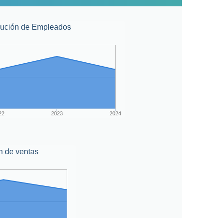
lución de Empleados
22
2023
2024
n de ventas