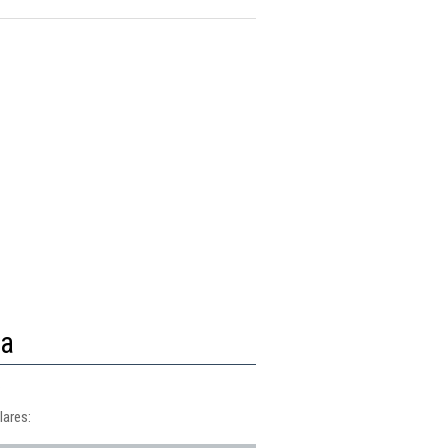
ra
.
lares: