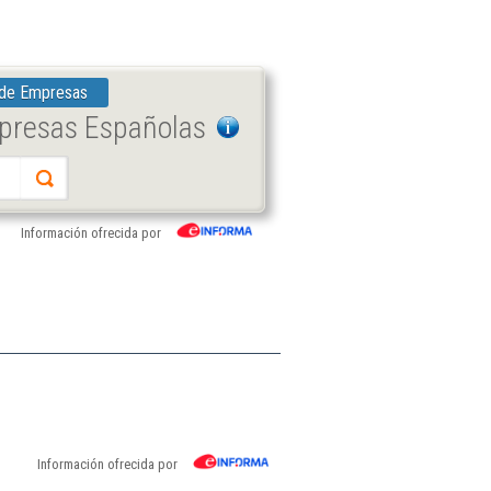
 de Empresas
mpresas Españolas
Información ofrecida por
Información ofrecida por