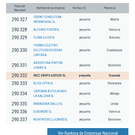
Posición
Nombre de la empresa
Ventas (€)
Provincia
Nacional
GESPAT CONSULTORA
290.327
pequeña
Madrid
PATRIMONIAL SL.
290.328
ALFONSO FUSTER SL
pequeña
Valencia
290.329
CLIMA GIJON SL
pequeña
Asturias
THERMIC ELECTRIC
290.330
SOLUTIONS SOCIEDAD
pequeña
Guadalajara
LIMITADA.
ARGENTONA PINTORS
290.331
pequeña
Barcelona
JUMAX SL
290.332
PAEZ GRUPO ASESOR SL.
pequeña
Granada
290.333
BLICK OPTIK SL
pequeña
Pontevedra
CARTAMA AUTOLAVADO
290.334
pequeña
Málaga
LA BALLENA SL.
290.335
RAMADERIA SIALLO SL
pequeña
Lérida
290.336
EUROMERIT SL
pequeña
Valencia
290.337
MUNTATGES LLUCANES SL
pequeña
Barcelona
Ver Ranking de Empresas Nacional