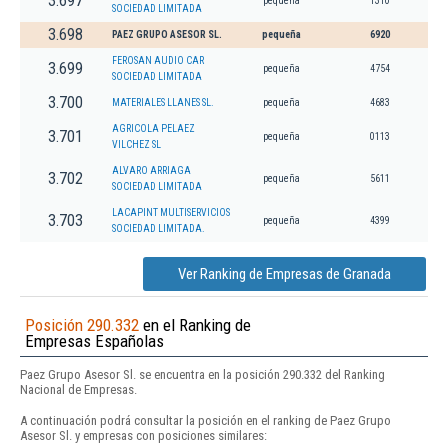
3.697
pequeña
1310
SOCIEDAD LIMITADA
3.698
PAEZ GRUPO ASESOR SL.
pequeña
6920
FEROSAN AUDIO CAR
3.699
pequeña
4754
SOCIEDAD LIMITADA
3.700
MATERIALES LLANES SL.
pequeña
4683
AGRICOLA PELAEZ
3.701
pequeña
0113
VILCHEZ SL
ALVARO ARRIAGA
3.702
pequeña
5611
SOCIEDAD LIMITADA
LACAPINT MULTISERVICIOS
3.703
pequeña
4399
SOCIEDAD LIMITADA.
Ver Ranking de Empresas de Granada
Posición 290.332
en el Ranking de
Empresas Españolas
Paez Grupo Asesor Sl. se encuentra en la posición 290.332 del Ranking
Nacional de Empresas.
A continuación podrá consultar la posición en el ranking de Paez Grupo
Asesor Sl. y empresas con posiciones similares: