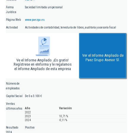
Forma
Sociedad limitada unipersonal
Jurídica
Página Web
www.paezga.es
Actividad
Actividades de contabilidad, teneduría de libros, auditoría y asesoría fiscal
Ver el Informe Ampliado de
Paez Grupo Asesor Sl.
Ve el Informe Ampliado. ¡Es gratis!
Regístrese en eInforma y le regalamos
el Informe Ampliado de esta empresa
Número de
empleados
Capital Social
De 0 a 3.100 €
Ventas
Año
Variación
últimos años
2022
2023
10,71 %
2024
-0,11 %
Resultado
Positivo
2024