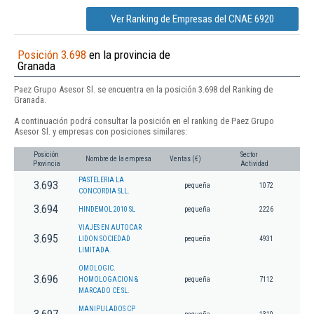
Ver Ranking de Empresas del CNAE 6920
Posición 3.698
en la provincia de
Granada
Paez Grupo Asesor Sl. se encuentra en la posición 3.698 del Ranking de
Granada.
A continuación podrá consultar la posición en el ranking de Paez Grupo
Asesor Sl. y empresas con posiciones similares:
Posición
Sector
Nombre de la empresa
Ventas (€)
Provincia
Actividad
PASTELERIA LA
3.693
pequeña
1072
CONCORDIA SLL.
3.694
HINDEMOL 2010 SL
pequeña
2226
VIAJES EN AUTOCAR
3.695
LIDON SOCIEDAD
pequeña
4931
LIMITADA.
OMOLOGIC.
3.696
HOMOLOGACION &
pequeña
7112
MARCADO CE SL.
MANIPULADOS CP