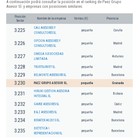
A continuación podrá consultar la posición en el ranking de Paez Grupo
Asesor Sl. y empresas con posiciones similares:
Posición
Nombre de la empresa
Ventas (€)
Provincia
Sector
CAU ASESORES Y
3.225
pequeña
Coruña
CONSULTORES SL.
OPCION ASESORES Y
3.226
pequeña
Madrid
CONSULTORES SL
OMEGA IUS SOCIEDAD
3.227
pequeña
Asturias
LIMITADA.
3.228
TRUSTSURVEY SL.
pequeña
Madrid
3.229
BELMONTE ASSESSORS SL
pequeña
Barcelona
3.230
PAEZ GRUPO ASESOR SL.
pequeña
Granada
HIRUKI GESTION ASESORIA
3.231
pequeña
Bizkaia
INTEGRAL SL
3.232
GARSE ASESORES SL
pequeña
Cádiz
3.233
B & Z ASESORES SL
pequeña
Madrid
3.234
BERATER AS 2015 SL.
pequeña
Barcelona
DIETETICA I
3.235
pequeña
Barcelona
REPRESENTACIONS SL