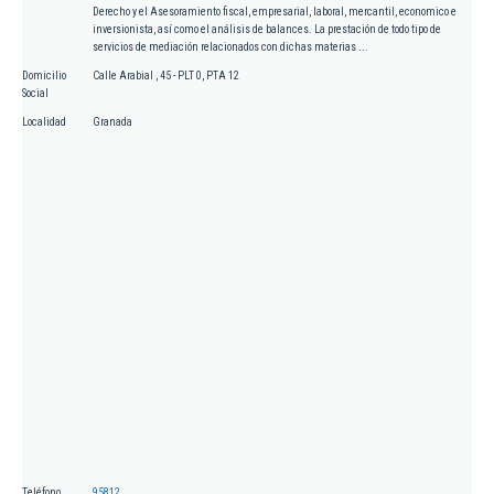
Derecho y el Asesoramiento fiscal, empresarial, laboral, mercantil, economico e
inversionista, así como el análisis de balances. La prestación de todo tipo de
servicios de mediación relacionados con dichas materias ...
Domicilio
Calle Arabial , 45 - PLT 0, PTA 12
Social
Localidad
Granada
Teléfono
95812...