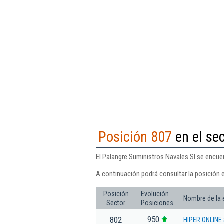
Posición 807
en el se
El Palangre Suministros Navales Sl se encue
A continuación podrá consultar la posición e
Posición
Evolución
Nombre de la
Sector
Posiciones
950
802
HIPER ONLINE