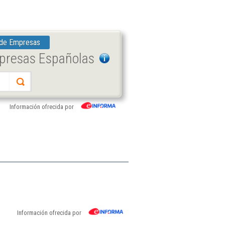
 de Empresas
mpresas Españolas
Información ofrecida por
Información ofrecida por