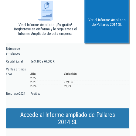
Ver el Informe Ampliado
de Pallares 2014 Sl.
Ve el Informe Ampliado. ¡Es gratis!
Regístrese en eInforma y le regalamos el
Informe Ampliado de esta empresa
Número de
empleados
Capital Social
De 3.100 a 60.000 €
Ventas últimos
Año
Variación
años
2022
2023
27,93 %
2024
89,6 %
Resultado 2024
Positivo
Accede al Informe ampliado de Pallares
2014 Sl.