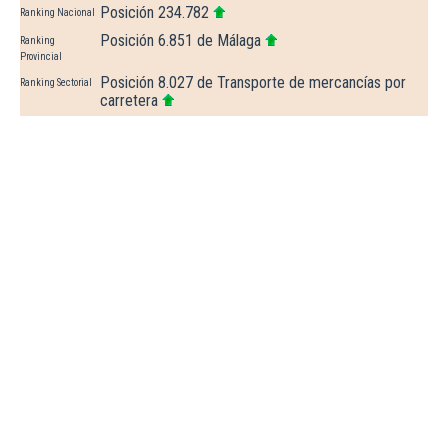
Posición 234.782
Ranking Nacional
Posición 6.851 de Málaga
Ranking
Provincial
Posición 8.027 de Transporte de mercancías por
Ranking Sectorial
carretera