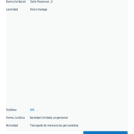
Domicilio Social
Calle Pozancon , 3
Localidad
Velez-malaga
Teléfono
699.....
Forma Jurídica
Sociedad limitada unipersonal
Actividad
Transporte de mercancías por carretera