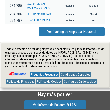
ALZIRA IDIOMAS
234.785
mediana
Valencia
SOCIEDAD LIMITADA.
234.786
CLINICA MARQUESAS SL
mediana
Madrid
234.787
JUAN RUIZ ORCERA SL
mediana
Jaén
Ver Ranking de Empresas Nacional
Todo el contenido de ranking-empresas.eleconomista.es y toda la información de
empresas procede de la base de datos de INFORMA D&B S.A.U. (S.M.E.) y es
tratada y suministrada por INFORMA D&B S.A.U. (S.M.E.). En todo caso, la
información de empresas que proporcionamos debe ser tenida en cuenta sólo
como un elemento más a considerar a la hora de adoptar decisiones comerciales
y no debe por tanto determinar las mismas.
Preguntas Frecuentes
Condiciones Generales
Política de Privacidad
Política de Cookies
Configuración de cookies
Hay más por ver
Ver Informe de Pallares 2014 Sl.