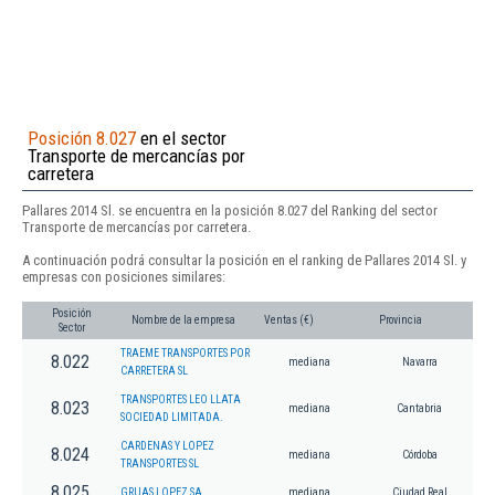
Posición 8.027
en el sector
Transporte de mercancías por
carretera
Pallares 2014 Sl. se encuentra en la posición 8.027 del Ranking del sector
Transporte de mercancías por carretera.
A continuación podrá consultar la posición en el ranking de Pallares 2014 Sl. y
empresas con posiciones similares:
Posición
Nombre de la empresa
Ventas (€)
Provincia
Sector
TRAEME TRANSPORTES POR
8.022
mediana
Navarra
CARRETERA SL
TRANSPORTES LEO LLATA
8.023
mediana
Cantabria
SOCIEDAD LIMITADA.
CARDENAS Y LOPEZ
8.024
mediana
Córdoba
TRANSPORTES SL
8.025
GRUAS LOPEZ SA
mediana
Ciudad Real