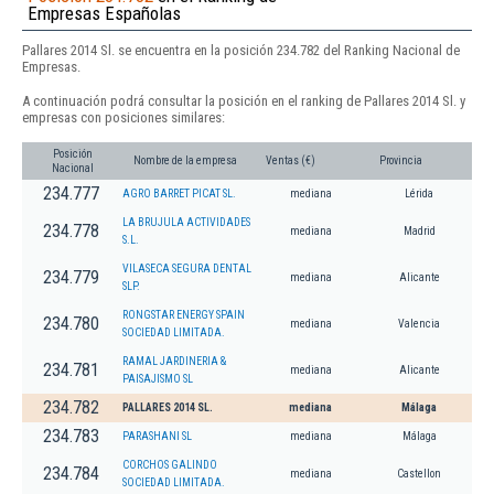
Empresas Españolas
Pallares 2014 Sl. se encuentra en la posición 234.782 del Ranking Nacional de
Empresas.
A continuación podrá consultar la posición en el ranking de Pallares 2014 Sl. y
empresas con posiciones similares:
Posición
Nombre de la empresa
Ventas (€)
Provincia
Nacional
234.777
AGRO BARRET PICAT SL.
mediana
Lérida
LA BRUJULA ACTIVIDADES
234.778
mediana
Madrid
S.L.
VILASECA SEGURA DENTAL
234.779
mediana
Alicante
SLP.
RONGSTAR ENERGY SPAIN
234.780
mediana
Valencia
SOCIEDAD LIMITADA.
RAMAL JARDINERIA &
234.781
mediana
Alicante
PAISAJISMO SL
234.782
PALLARES 2014 SL.
mediana
Málaga
234.783
PARASHANI SL
mediana
Málaga
CORCHOS GALINDO
234.784
mediana
Castellon
SOCIEDAD LIMITADA.