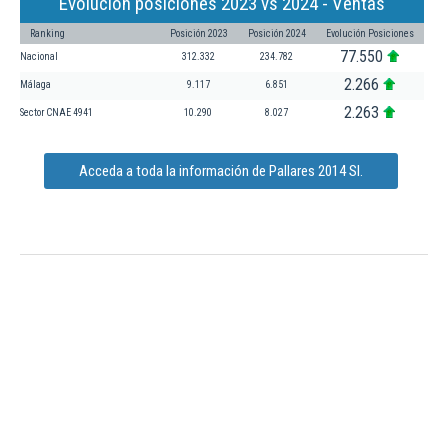
Evolución posiciones 2023 vs 2024 - Ventas
Ranking
Posición 2023
Posición 2024
Evolución Posiciones
77.550
Nacional
312.332
234.782
2.266
Málaga
9.117
6.851
2.263
Sector CNAE 4941
10.290
8.027
Acceda a toda la información de Pallares 2014 Sl.