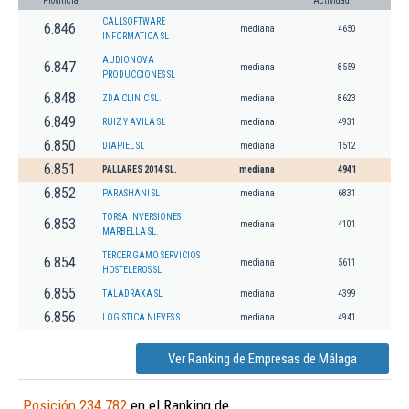
Provincia
Actividad
CALLSOFTWARE
6.846
mediana
4650
INFORMATICA SL
AUDIONOVA
6.847
mediana
8559
PRODUCCIONES SL
6.848
ZDA CLINIC SL.
mediana
8623
6.849
RUIZ Y AVILA SL
mediana
4931
6.850
DIAPIEL SL
mediana
1512
6.851
PALLARES 2014 SL.
mediana
4941
6.852
PARASHANI SL
mediana
6831
TORSA INVERSIONES
6.853
mediana
4101
MARBELLA SL.
TERCER GAMO SERVICIOS
6.854
mediana
5611
HOSTELEROS SL.
6.855
TALADRAXA SL
mediana
4399
6.856
LOGISTICA NIEVES S.L.
mediana
4941
Ver Ranking de Empresas de Málaga
Posición 234.782
en el Ranking de