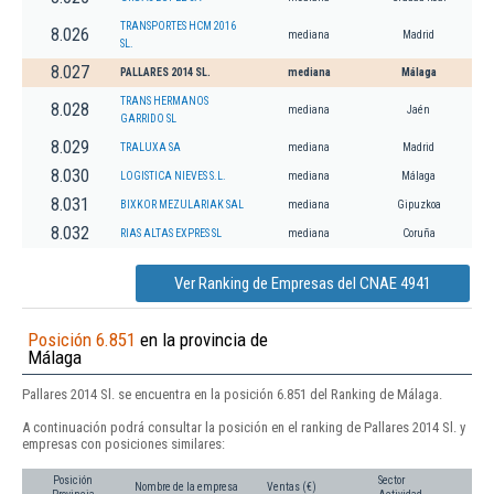
TRANSPORTES HCM 2016
8.026
mediana
Madrid
SL.
8.027
PALLARES 2014 SL.
mediana
Málaga
TRANS HERMANOS
8.028
mediana
Jaén
GARRIDO SL
8.029
TRALUXA SA
mediana
Madrid
8.030
LOGISTICA NIEVES S.L.
mediana
Málaga
8.031
BIXKOR MEZULARIAK SAL
mediana
Gipuzkoa
8.032
RIAS ALTAS EXPRES SL
mediana
Coruña
Ver Ranking de Empresas del CNAE 4941
Posición 6.851
en la provincia de
Málaga
Pallares 2014 Sl. se encuentra en la posición 6.851 del Ranking de Málaga.
A continuación podrá consultar la posición en el ranking de Pallares 2014 Sl. y
empresas con posiciones similares:
Posición
Sector
Nombre de la empresa
Ventas (€)