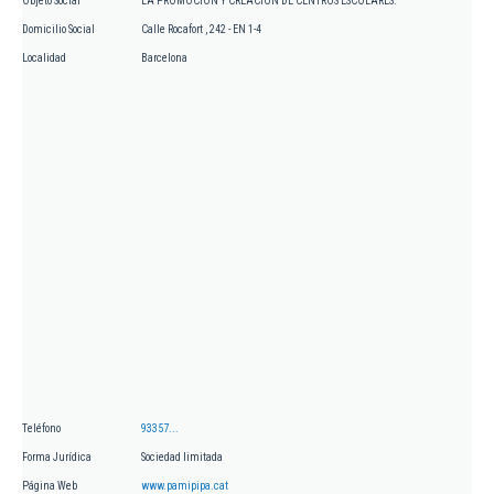
Objeto Social
LA PROMOCION Y CREACION DE CENTROS ESCOLARES.
Domicilio Social
Calle Rocafort , 242 - EN 1-4
Localidad
Barcelona
Teléfono
93357...
Forma Jurídica
Sociedad limitada
Página Web
www.pamipipa.cat