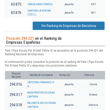
43.875
CARLES XARCUTERIES SL.
pequeña
4727
CANTINA LA SONORA
43.876
pequeña
5611
CTDF S.L.
Ver Ranking de Empresas de Barcelona
Posición 294.021
en el Ranking de
Empresas Españolas
Pam I Pipa Escola Per A Gent Petita Sl se encuentra en la posición 294.021 del
Ranking Nacional de Empresas.
A continuación podrá consultar la posición en el ranking de Pam I Pipa Escola
Per A Gent Petita Sl y empresas con posiciones similares:
Posición
Nombre de la empresa
Ventas (€)
Provincia
Nacional
CAFETERIA FERNANDO III
294.016
pequeña
Orense
SL
ASIER PRINCIPE SOCIEDAD
294.017
pequeña
Bizkaia
LIMITADA.
PALOMETA 2022 SOCIEDAD
294.018
pequeña
Valencia
LIMITADA.