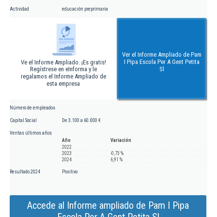
Actividad
educación preprimaria
Ver el Informe Ampliado de Pam
I Pipa Escola Per A Gent Petita
Ve el Informe Ampliado. ¡Es gratis!
Regístrese en eInforma y le
Sl
regalamos el Informe Ampliado de
esta empresa
Número de empleados
Capital Social
De 3.100 a 60.000 €
Ventas últimos años
Año
Variación
2022
2023
-0,73 %
2024
6,91 %
Resultado 2024
Positivo
Accede al Informe ampliado de Pam I Pipa