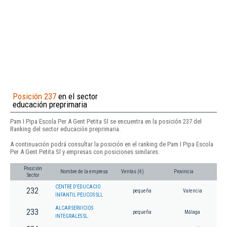
Posición 237
en el sector
educación preprimaria
Pam I Pipa Escola Per A Gent Petita Sl se encuentra en la posición 237 del
Ranking del sector educación preprimaria.
A continuación podrá consultar la posición en el ranking de Pam I Pipa Escola
Per A Gent Petita Sl y empresas con posiciones similares:
Posición
Nombre de la empresa
Ventas (€)
Provincia
Sector
CENTRE D'EDUCACIO
232
pequeña
Valencia
INFANTIL PEUCOS SLL
ALCAR SERVICIOS
233
pequeña
Málaga
INTEGRALES SL.