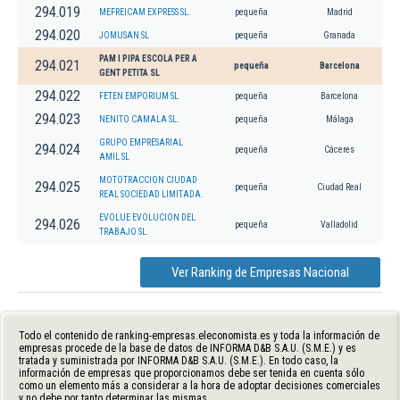
294.019
MEFREICAM EXPRESS SL.
pequeña
Madrid
294.020
JOMUSAN SL
pequeña
Granada
PAM I PIPA ESCOLA PER A
294.021
pequeña
Barcelona
GENT PETITA SL
294.022
FETEN EMPORIUM SL
pequeña
Barcelona
294.023
NENITO CAMALA SL.
pequeña
Málaga
GRUPO EMPRESARIAL
294.024
pequeña
Cáceres
AMIL SL
MOTOTRACCION CIUDAD
294.025
pequeña
Ciudad Real
REAL SOCIEDAD LIMITADA.
EVOLUE EVOLUCION DEL
294.026
pequeña
Valladolid
TRABAJO SL.
Ver Ranking de Empresas Nacional
Todo el contenido de ranking-empresas.eleconomista.es y toda la información de
empresas procede de la base de datos de INFORMA D&B S.A.U. (S.M.E.) y es
tratada y suministrada por INFORMA D&B S.A.U. (S.M.E.). En todo caso, la
información de empresas que proporcionamos debe ser tenida en cuenta sólo
como un elemento más a considerar a la hora de adoptar decisiones comerciales
y no debe por tanto determinar las mismas.