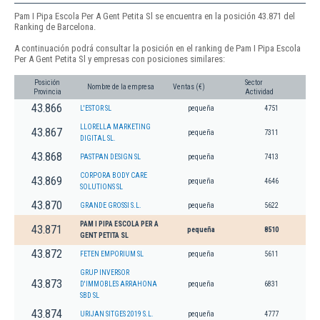
Pam I Pipa Escola Per A Gent Petita Sl se encuentra en la posición 43.871 del
Ranking de Barcelona.
A continuación podrá consultar la posición en el ranking de Pam I Pipa Escola
Per A Gent Petita Sl y empresas con posiciones similares:
Posición
Sector
Nombre de la empresa
Ventas (€)
Provincia
Actividad
43.866
L'ESTOR SL
pequeña
4751
LLORELLA MARKETING
43.867
pequeña
7311
DIGITAL SL.
43.868
PASTPAN DESIGN SL
pequeña
7413
CORPORA BODY CARE
43.869
pequeña
4646
SOLUTIONS SL
43.870
GRANDE GROSSI S.L.
pequeña
5622
PAM I PIPA ESCOLA PER A
43.871
pequeña
8510
GENT PETITA SL
43.872
FETEN EMPORIUM SL
pequeña
5611
GRUP INVERSOR
43.873
D'IMMOBLES ARRAHONA
pequeña
6831
SBD SL
43.874
URIJAN SITGES 2019 S.L.
pequeña
4777