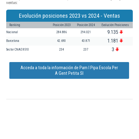
ventas:
Evolución posiciones 2023 vs 2024 - Ventas
Ranking
Posición 2023
Posición 2024
Evolución Posiciones
9.135
Nacional
284.886
294.021
1.181
Barcelona
42.690
43.871
3
Sector CNAE 8510
234
237
Acceda a toda la información de Pam I Pipa Escola Per
A Gent Petita Sl