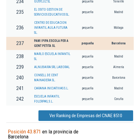
234
GUSYLUZ SL
pequeña
Tenerife
EL OSITO GESTION DE
235
pequeña
Madrid
SERVICIOS EDUCATIVOS SL.
CENTRO DE EDUCACION
236
INFANTIL AULA FUTURA
pequeña
Málaga
SL.
PAM I PIPA ESCOLA PER A
237
pequeña
Barcelona
GENT PETITA SL
MARLO ESCUELA INFANTIL
238
pequeña
Madrid
SL
239
ALNUBAIRA SRL LABORAL
pequeña
Almería
CONSELL DE CENT
240
pequeña
Barcelona
MAINADERA SL.
241
CARANA INICIATIVAS S.L.
pequeña
Madrid
ESCUELA INFANTIL
242
pequeña
Coruña
FOLERPAS, S.L.
Ver Ranking de Empresas del CNAE 8510
Posición 43.871
en la provincia de
Barcelona