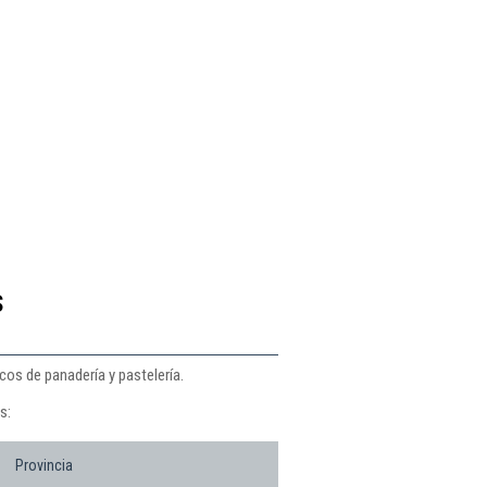
s
cos de panadería y pastelería.
s:
Provincia