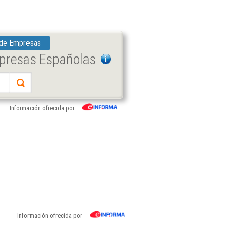
 de Empresas
mpresas Españolas
Información ofrecida por
Información ofrecida por