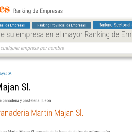
Ranking de Empresas
Ranking Sectorial
nal de Empresas
Ranking Provincial de Empresas
 de su empresa en el mayor Ranking de E
ajan Sl.
ajan Sl.
 panadería y pastelería | León
anaderia Martin Majan Sl.
ria Martin Majan Sl. procede de la base de datos de información