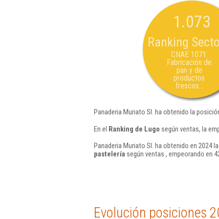
1.073
Ranking Secto
CNAE 1071:
Fabricación de
pan y de
productos
frescos...
Panaderia Muriato Sl. ha obtenido la posició
En el
Ranking de Lugo
según ventas, la emp
Panaderia Muriato Sl. ha obtenido en 2024 la
pastelería
según ventas , empeorando en 42
Evolución posiciones 2