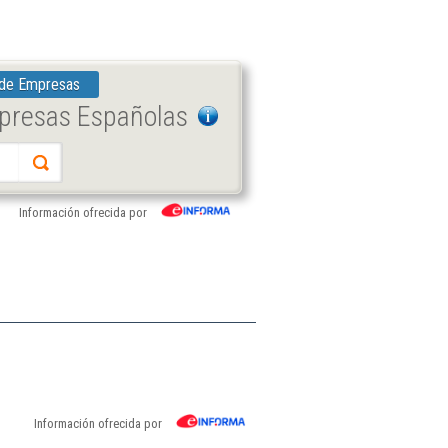
 de Empresas
mpresas Españolas
Información ofrecida por
Información ofrecida por