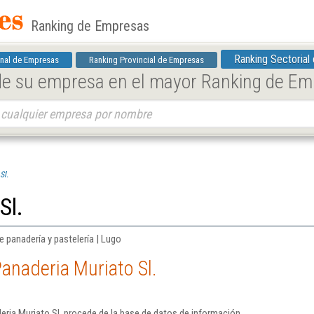
Ranking de Empresas
Ranking Sectorial
nal de Empresas
Ranking Provincial de Empresas
 de su empresa en el mayor Ranking de E
Sl.
Sl.
 panadería y pastelería | Lugo
anaderia Muriato Sl.
ria Muriato Sl. procede de la base de datos de información