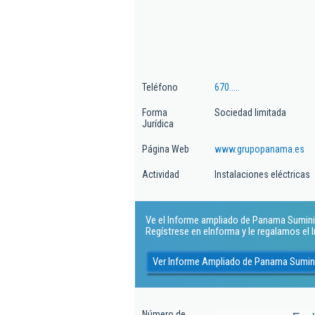
Teléfono
670.....
Forma
Sociedad limitada
Jurídica
Página Web
www.grupopanama.es
Actividad
Instalaciones eléctricas
Ve el Informe ampliado de Panama Suminist
Regístrese en eInforma y le regalamos el
Ver Informe Ampliado de Panama Suminis
Número de