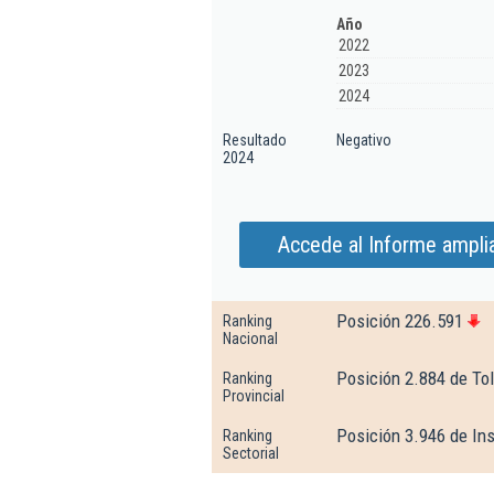
Año
2022
2023
2024
Resultado
Negativo
2024
Accede al Informe ampli
Posición 226.591
Ranking
Nacional
Posición 2.884 de To
Ranking
Provincial
Posición 3.946 de Ins
Ranking
Sectorial