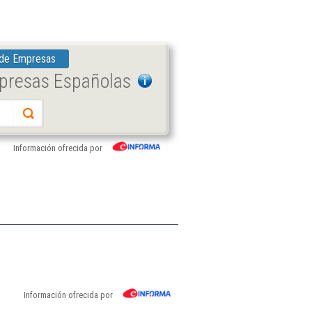
 de Empresas
mpresas Españolas
Información ofrecida por
Información ofrecida por