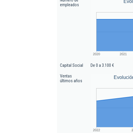
Número de
Evo
empleados
2020
2021
Capital Social
De 0 a 3.100 €
Ventas
Evolució
últimos años
2022