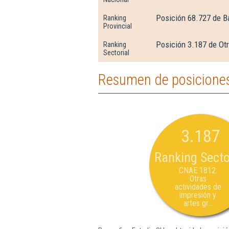
Posición 68.727 de B
Ranking
Provincial
Posición 3.187 de Otr
Ranking
Sectorial
Resumen de posiciones
3.187
Ranking Secto
CNAE 1812:
Otras
actividades de
impresión y
artes gr...