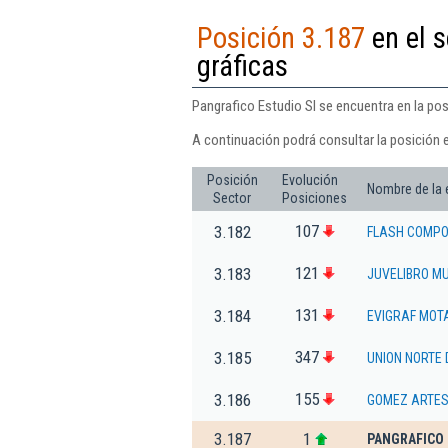
Posición 3.187
en el s
gráficas
Pangrafico Estudio Sl se encuentra en la pos
A continuación podrá consultar la posición e
Posición
Evolución
Nombre de la
Sector
Posiciones
107
3.182
FLASH COMPO
121
3.183
JUVELIBRO MU
131
3.184
EVIGRAF MOTA
347
3.185
UNION NORTE 
155
3.186
GOMEZ ARTES 
3.187
1
PANGRAFICO 