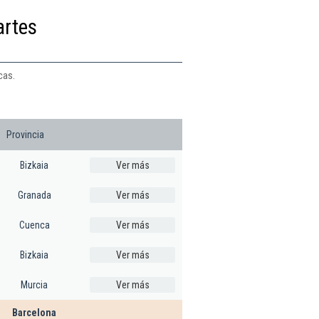
artes
cas.
Provincia
Bizkaia
Ver más
Granada
Ver más
Cuenca
Ver más
Bizkaia
Ver más
Murcia
Ver más
Barcelona