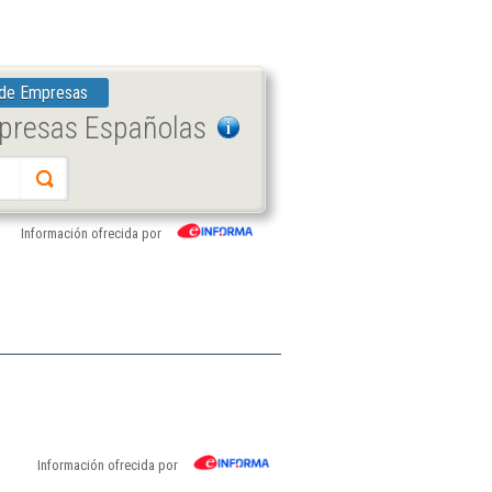
 de Empresas
mpresas Españolas
Información ofrecida por
Información ofrecida por