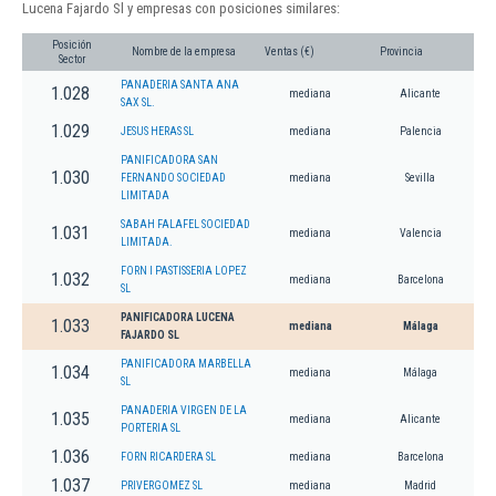
Lucena Fajardo Sl y empresas con posiciones similares:
Posición
Nombre de la empresa
Ventas (€)
Provincia
Sector
PANADERIA SANTA ANA
1.028
mediana
Alicante
SAX SL.
1.029
JESUS HERAS SL
mediana
Palencia
PANIFICADORA SAN
1.030
FERNANDO SOCIEDAD
mediana
Sevilla
LIMITADA
SABAH FALAFEL SOCIEDAD
1.031
mediana
Valencia
LIMITADA.
FORN I PASTISSERIA LOPEZ
1.032
mediana
Barcelona
SL
PANIFICADORA LUCENA
1.033
mediana
Málaga
FAJARDO SL
PANIFICADORA MARBELLA
1.034
mediana
Málaga
SL
PANADERIA VIRGEN DE LA
1.035
mediana
Alicante
PORTERIA SL
1.036
FORN RICARDERA SL
mediana
Barcelona
1.037
PRIVERGOMEZ SL
mediana
Madrid