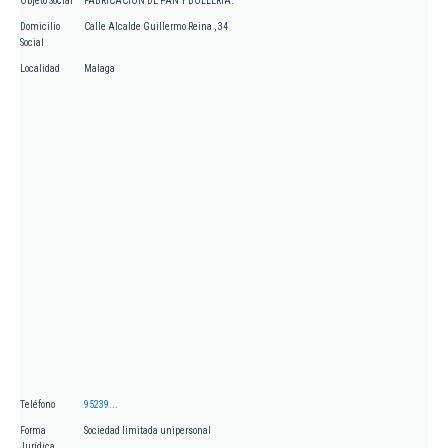
Objeto Social
FABRICACION DE PAN Y BOLLERIA.
Domicilio
Calle Alcalde Guillermo Reina , 34
Social
Localidad
Malaga
Teléfono
95239...
Forma
Sociedad limitada unipersonal
Jurídica