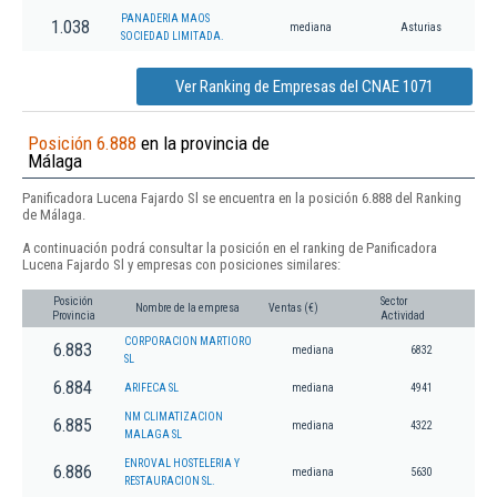
PANADERIA MAOS
1.038
mediana
Asturias
SOCIEDAD LIMITADA.
Ver Ranking de Empresas del CNAE 1071
Posición 6.888
en la provincia de
Málaga
Panificadora Lucena Fajardo Sl se encuentra en la posición 6.888 del Ranking
de Málaga.
A continuación podrá consultar la posición en el ranking de Panificadora
Lucena Fajardo Sl y empresas con posiciones similares:
Posición
Sector
Nombre de la empresa
Ventas (€)
Provincia
Actividad
CORPORACION MARTIORO
6.883
mediana
6832
SL
6.884
ARIFECA SL
mediana
4941
NM CLIMATIZACION
6.885
mediana
4322
MALAGA SL
ENROVAL HOSTELERIA Y
6.886
mediana
5630
RESTAURACION SL.