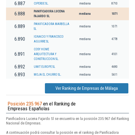
6.887
CIPERDE SL.
mediana
8710
PANIFICADORA LUCENA
6.888
mediana
1071
FAJARDO SL
PANIFICADORA MARBELLA
6.889
mediana
1071
SL
IGNACIO Y FRANCISCO
6.890
mediana
4778
AGUIRRE SL
COSY HOME
6.891
ARQUITECTURA Y
mediana
4101
CONSTRUCCION SL.
6.892
UMIT EUROPE SL
mediana
4690
6.893
MOJA EL CHURRO SL.
mediana
5611
Ver Ranking de Empresas de Málaga
Posición 235.967
en el Ranking de
Empresas Españolas
Panificadora Lucena Fajardo Sl se encuentra en la posición 235.967 del Ranking
Nacional de Empresas.
A continuación podrá consultar la posición en el ranking de Panificadora