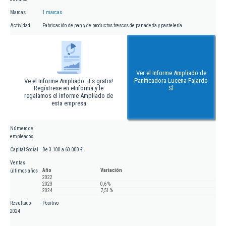
Marcas
1 marcas
Actividad
Fabricación de pan y de productos frescos de panadería y pastelería
Ver el Informe Ampliado de
Panificadora Lucena Fajardo
Ve el Informe Ampliado. ¡Es gratis!
Regístrese en eInforma y le
Sl
regalamos el Informe Ampliado de
esta empresa
Número de
empleados
Capital Social
De 3.100 a 60.000 €
Ventas
Año
Variación
últimos años
2022
2023
0,6 %
2024
7,51 %
Resultado
Positivo
2024