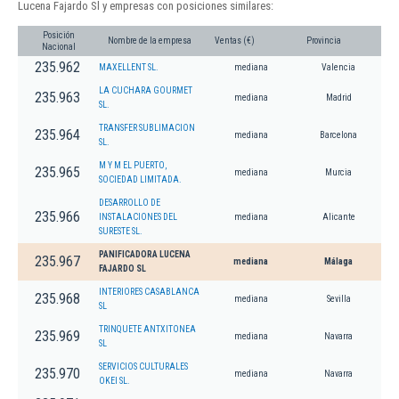
Lucena Fajardo Sl y empresas con posiciones similares:
Posición
Nombre de la empresa
Ventas (€)
Provincia
Nacional
235.962
MAXELLENT SL.
mediana
Valencia
LA CUCHARA GOURMET
235.963
mediana
Madrid
SL.
TRANSFER SUBLIMACION
235.964
mediana
Barcelona
SL.
M Y M EL PUERTO,
235.965
mediana
Murcia
SOCIEDAD LIMITADA.
DESARROLLO DE
235.966
INSTALACIONES DEL
mediana
Alicante
SURESTE SL.
PANIFICADORA LUCENA
235.967
mediana
Málaga
FAJARDO SL
INTERIORES CASABLANCA
235.968
mediana
Sevilla
SL
TRINQUETE ANTXITONEA
235.969
mediana
Navarra
SL
SERVICIOS CULTURALES
235.970
mediana
Navarra
OKEI SL.