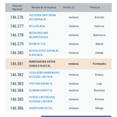
Posición
Nombre de la empresa
Ventas (€)
Provincia
Nacional
INDUSTRIA CARTONERA
146.376
mediana
Asturias
ASTURIANA SA
146.377
BELLVIPLAS SL
mediana
Valencia
RESTAURADORES
146.378
mediana
Salamanca
SALMANTINOS SL
146.379
RIVERETA 12 SL
mediana
Madrid
MONTAJES DEL SUR SALAS
146.380
mediana
Córdoba
BLANCAS SL.
PANIFICADORA VICTOR
146.381
mediana
Pontevedra
CORDO E HIJOS SL
LEIOA BERRI KARABANING
146.382
mediana
Bizkaia
SOCIEDAD LIMITADA.
146.383
PINTURAS KROMO SL.
mediana
Lugo
146.384
QUIMERA AIRSOFT SL.
mediana
Barcelona
HORTALIZAS FERJOSAL
146.385
mediana
Almería
SOCIEDAD LIMITADA.
146.386
INVESTHOME 2015 SL.
mediana
Málaga