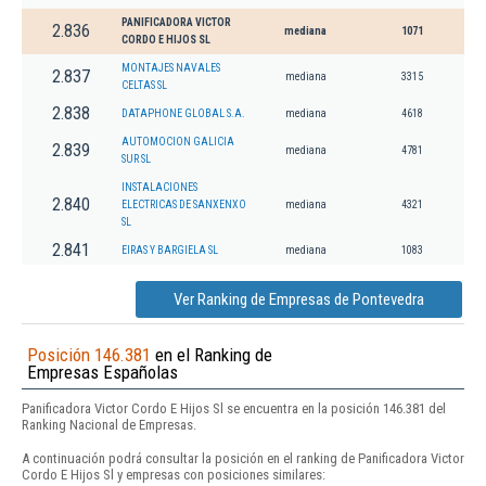
PANIFICADORA VICTOR
2.836
mediana
1071
CORDO E HIJOS SL
MONTAJES NAVALES
2.837
mediana
3315
CELTAS SL
2.838
DATAPHONE GLOBAL S.A.
mediana
4618
AUTOMOCION GALICIA
2.839
mediana
4781
SUR SL
INSTALACIONES
2.840
ELECTRICAS DE SANXENXO
mediana
4321
SL
2.841
EIRAS Y BARGIELA SL
mediana
1083
Ver Ranking de Empresas de Pontevedra
Posición 146.381
en el Ranking de
Empresas Españolas
Panificadora Victor Cordo E Hijos Sl se encuentra en la posición 146.381 del
Ranking Nacional de Empresas.
A continuación podrá consultar la posición en el ranking de Panificadora Victor
Cordo E Hijos Sl y empresas con posiciones similares: