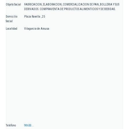
Objeto Social
FABRICACION, ELABORACION, COMERCIALIZACION DE PAN, BOLLERIA Y SUS
DERIVADOS. COMPRAVENTA DE PRODUCTOS ALIMENTICIOS Y DE BEBIDAS.
Domicilio
Plaza Ravella , 25
Social
Localidad
Vilagarcia de Arousa
Teléfono
98650...