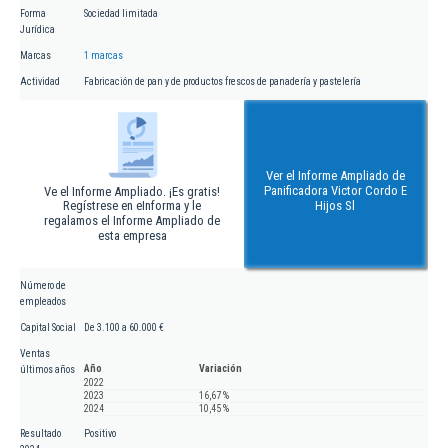
Forma
Sociedad limitada
Jurídica
Marcas
1 marcas
Actividad
Fabricación de pan y de productos frescos de panadería y pastelería
Ver el Informe Ampliado de
Panificadora Victor Cordo E
Ve el Informe Ampliado. ¡Es gratis!
Regístrese en eInforma y le
Hijos Sl
regalamos el Informe Ampliado de
esta empresa
Número de
empleados
Capital Social
De 3.100 a 60.000 €
Ventas
Año
Variación
últimos años
2022
2023
16,67 %
2024
10,45 %
Resultado
Positivo