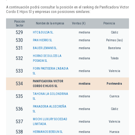
A continuación podrá consultar la posición en el ranking de Panificadora Victor
Cordo E Hijos Sl y empresas con posiciones similares:
Posición
Nombre de la empresa
Ventas (€)
Provincia
Sector
529
HTC & DULSA SL.
mediana
Cádiz
530
PAN HIERRO SL
mediana
Palmas (las)
531
BAUER LEMANS SL.
mediana
Barcelona
HORNO DE DULCES LA
532
mediana
Toledo
POSADA SL
FORN PASTISERIA L'ABADIA
533
mediana
Valencia
SL
PANIFICADORA VICTOR
534
mediana
Pontevedra
CORDO E HIJOS SL
TAHONA LA GOLONDRINA
535
mediana
Cuenca
SL
PANADERIA ALGECIREÑA
536
mediana
Cádiz
SL
MOCHI LUXURY SOCIEDAD
537
mediana
Valencia
LIMITADA.
538
HERMANOS BERDUN SL
mediana
Huesca