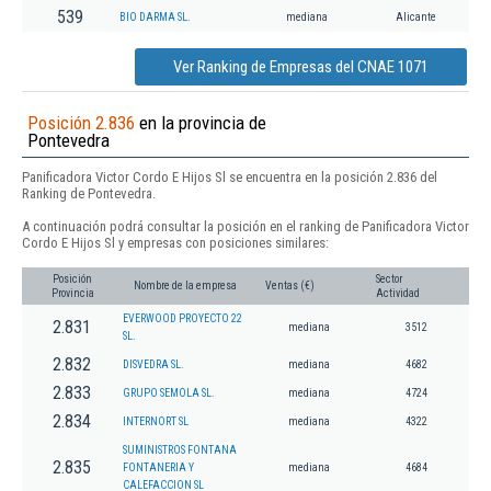
539
BIO DARMA SL.
mediana
Alicante
Ver Ranking de Empresas del CNAE 1071
Posición 2.836
en la provincia de
Pontevedra
Panificadora Victor Cordo E Hijos Sl se encuentra en la posición 2.836 del
Ranking de Pontevedra.
A continuación podrá consultar la posición en el ranking de Panificadora Victor
Cordo E Hijos Sl y empresas con posiciones similares:
Posición
Sector
Nombre de la empresa
Ventas (€)
Provincia
Actividad
EVERWOOD PROYECTO 22
2.831
mediana
3512
SL.
2.832
DISVEDRA SL.
mediana
4682
2.833
GRUPO SEMOLA SL.
mediana
4724
2.834
INTERNORT SL
mediana
4322
SUMINISTROS FONTANA
2.835
FONTANERIA Y
mediana
4684
CALEFACCION SL