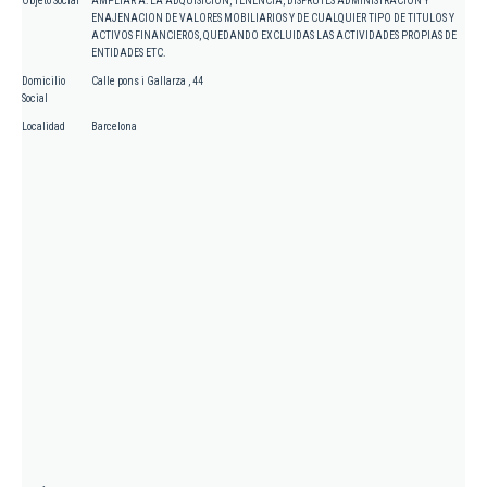
Objeto Social
AMPLIAR A: LA ADQUISICION, TENENCIA, DISFRUTES ADMINISTRACION Y
ENAJENACION DE VALORES MOBILIARIOS Y DE CUALQUIER TIPO DE TITULOS Y
ACTIVOS FINANCIEROS, QUEDANDO EXCLUIDAS LAS ACTIVIDADES PROPIAS DE
ENTIDADES ETC.
Domicilio
Calle pons i Gallarza , 44
Social
Localidad
Barcelona