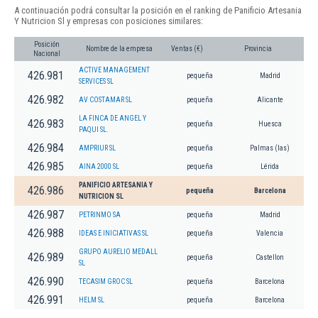
A continuación podrá consultar la posición en el ranking de Panificio Artesania
Y Nutricion Sl y empresas con posiciones similares:
Posición
Nombre de la empresa
Ventas (€)
Provincia
Nacional
ACTIVE MANAGEMENT
426.981
pequeña
Madrid
SERVICES SL
426.982
AV COSTAMAR SL
pequeña
Alicante
LA FINCA DE ANGEL Y
426.983
pequeña
Huesca
PAQUI SL.
426.984
AMPRIUR SL
pequeña
Palmas (las)
426.985
AINA 2000 SL
pequeña
Lérida
PANIFICIO ARTESANIA Y
426.986
pequeña
Barcelona
NUTRICION SL
426.987
PETRINMO SA
pequeña
Madrid
426.988
IDEAS E INICIATIVAS SL
pequeña
Valencia
GRUPO AURELIO MEDALL
426.989
pequeña
Castellon
SL
426.990
TECASIM GROC SL
pequeña
Barcelona
426.991
HELM SL
pequeña
Barcelona