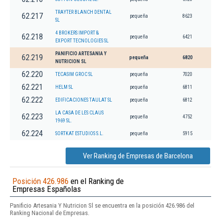
TRAYTER BLANCH DENTAL
62.217
pequeña
8623
SL
4 BROKERS IMPORT &
62.218
pequeña
6421
EXPORT TECNOLOGIES SL
PANIFICIO ARTESANIA Y
62.219
pequeña
6820
NUTRICION SL
62.220
TECASIM GROC SL
pequeña
7020
62.221
HELM SL
pequeña
6811
62.222
EDIFICACIONES TAULAT SL
pequeña
6812
LA CASA DE LES CLAUS
62.223
pequeña
4752
1969 SL.
62.224
SORTKAT ESTUDIOS S.L.
pequeña
5915
Ver Ranking de Empresas de Barcelona
Posición 426.986
en el Ranking de
Empresas Españolas
Panificio Artesania Y Nutricion Sl se encuentra en la posición 426.986 del
Ranking Nacional de Empresas.