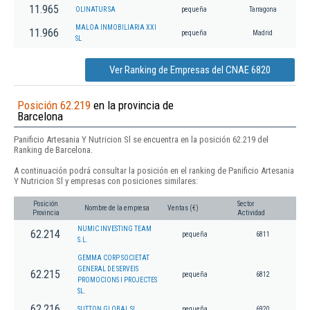
11.965
OLINATUR SA
pequeña
Tarragona
MALOA INMOBILIARIA XXI
11.966
pequeña
Madrid
SL
Ver Ranking de Empresas del CNAE 6820
Posición 62.219
en la provincia de
Barcelona
Panificio Artesania Y Nutricion Sl se encuentra en la posición 62.219 del
Ranking de Barcelona.
A continuación podrá consultar la posición en el ranking de Panificio Artesania
Y Nutricion Sl y empresas con posiciones similares:
Posición
Sector
Nombre de la empresa
Ventas (€)
Provincia
Actividad
NUMIC INVESTING TEAM
62.214
pequeña
6811
S.L.
GEMMA CORP SOCIETAT
GENERAL DE SERVEIS
62.215
pequeña
6812
PROMOCIONS I PROJECTES
SL.
62.216
SUTTON GLOBAL SL.
pequeña
6920