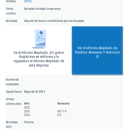
Teléfono
93345...
Forma
Sociedad limitada unipersonal
Jurídica
Actividad
Alquiler de bienes inmobiliarios por cuenta propia
Ver el Informe Ampliado de
Panificio Artesania Y Nutricion
Ve el Informe Ampliado. ¡Es gratis!
Regístrese en eInforma y le
Sl
regalamos el Informe Ampliado de
esta empresa
Número de
empleados
Capital Social
Mayor de 60.000 €
Ventas
Año
Variación
últimos años
2022
2023
-83,11 %
2024
0 %
Resultado
Positivo
2024