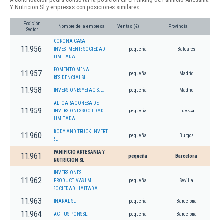
Y Nutricion Sl y empresas con posiciones similares:
Posición
Nombre de la empresa
Ventas (€)
Provincia
Sector
CORONA CASA
11.956
INVESTMENTS SOCIEDAD
pequeña
Baleares
LIMITADA.
FOMENTO MENA
11.957
pequeña
Madrid
RESIDENCIAL SL
11.958
INVERSIONES YEFAG S.L.
pequeña
Madrid
ALTOARAGONESA DE
11.959
INVERSIONES SOCIEDAD
pequeña
Huesca
LIMITADA.
BODY AND TRUCK INVERT
11.960
pequeña
Burgos
SL
PANIFICIO ARTESANIA Y
11.961
pequeña
Barcelona
NUTRICION SL
INVERSIONES
11.962
PRODUCTIVAS LM
pequeña
Sevilla
SOCIEDAD LIMITADA.
11.963
INARAL SL
pequeña
Barcelona
11.964
ACTIUS PONS SL.
pequeña
Barcelona