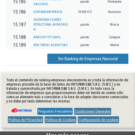
15.185
grande
Pontevedra
GALICIA SL.
15.186
EUROMADEM SPAIN SL
18.830.013
Barcelona
INGENIERIA Y DISEÑO
15.187
ESTRUCTURAL AVANZADO
grande
Murcia
SL
15.188
ARAGON TOP CAR SL.
grande
Zaragoza
15.189
MIKI TRAVEL AGENCY SAU
grande
Madrid
Ver Ranking de Empresas Nacional
Todo el contenido de ranking-empresas.eleconomista.es y toda la información de
empresas procede de la base de datos de INFORMA D&B S.A.U. (S.M.E.) y es
tratada y suministrada por INFORMA D&B S.A.U. (S.M.E.). En todo caso, la
información de empresas que proporcionamos debe ser tenida en cuenta sólo
como un elemento más a considerar a la hora de adoptar decisiones comerciales
y no debe por tanto determinar las mismas.
Preguntas Frecuentes
Condiciones Generales
Política de Privacidad
Política de Cookies
Configuración de cookies