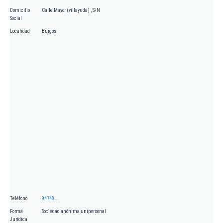
Domicilio
Calle Mayor (villayuda) , S/N
Social
Localidad
Burgos
Teléfono
94748...
Forma
Sociedad anónima unipersonal
Jurídica