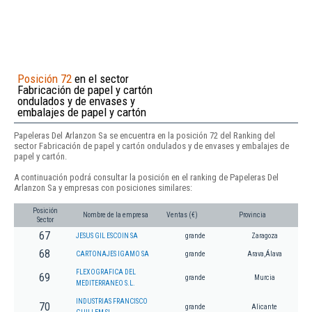
Posición 72
en el sector
Fabricación de papel y cartón
ondulados y de envases y
embalajes de papel y cartón
Papeleras Del Arlanzon Sa se encuentra en la posición 72 del Ranking del
sector Fabricación de papel y cartón ondulados y de envases y embalajes de
papel y cartón.
A continuación podrá consultar la posición en el ranking de Papeleras Del
Arlanzon Sa y empresas con posiciones similares:
Posición
Nombre de la empresa
Ventas (€)
Provincia
Sector
67
JESUS GIL ESCOIN SA
grande
Zaragoza
68
CARTONAJES IGAMO SA
grande
Arava,Álava
FLEXOGRAFICA DEL
69
grande
Murcia
MEDITERRANEO S.L.
INDUSTRIAS FRANCISCO
70
grande
Alicante