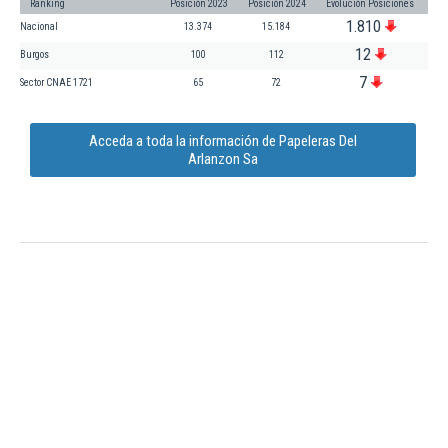
Ranking
Posición 2023
Posición 2024
Evolución Posiciones
1.810
Nacional
13.374
15.184
12
Burgos
100
112
7
Sector CNAE 1721
65
72
Acceda a toda la información de Papeleras Del
Arlanzon Sa