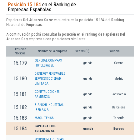
Posición 15.184
en el Ranking de
Empresas Españolas
Papeleras Del Arlanzon Sa se encuentra en la posición 15.184 del Ranking
Nacional de Empresas.
A continuación podrá consultar la posición en el ranking de Papeleras Del
Arlanzon Sa y empresas con posiciones similares:
Posición
Nombre de la empresa
Ventas (€)
Provincia
Nacional
GENERAL COMPRAS
15.179
grande
Gerona
HOTELERAS SL
Q-ENERGY RENEWABLE
15.180
SERVICES SOCIEDAD
grande
Madrid
LIMITADA.
CONSTRUCCIONES
15.181
grande
Pontevedra
RAMIREZ SL
BIANCHI INDUSTRIAL
15.182
grande
Barcelona
IBERIA S.A.
15.183
MAQUITEN SA
grande
Tenerife
PAPELERAS DEL
15.184
grande
Burgos
ARLANZON SA
SPORTIUM APUESTAS