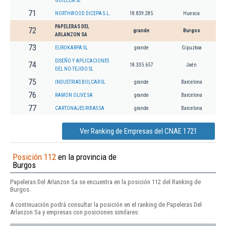
GUILLEM SL
71
NORTHWOOD DICEPA S.L.
18.839.285
Huesca
PAPELERAS DEL
72
grande
Burgos
ARLANZON SA
73
EUROKARPA SL
grande
Gipuzkoa
DISEÑO Y APLICACIONES
74
18.335.657
Jaén
DEL NO-TEJIDO SL
75
INDUSTRIAS BOLCAR SL
grande
Barcelona
76
RAMON OLIVE SA
grande
Barcelona
77
CARTONAJES RIBAS SA
grande
Barcelona
Ver Ranking de Empresas del CNAE 1721
Posición 112
en la provincia de
Burgos
Papeleras Del Arlanzon Sa se encuentra en la posición 112 del Ranking de
Burgos.
A continuación podrá consultar la posición en el ranking de Papeleras Del
Arlanzon Sa y empresas con posiciones similares: