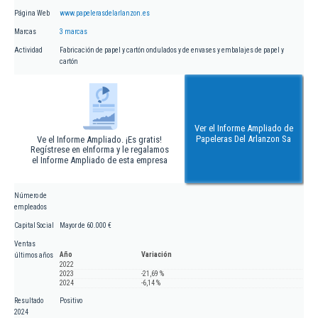
Página Web
www.papelerasdelarlanzon.es
Marcas
3 marcas
Actividad
Fabricación de papel y cartón ondulados y de envases y embalajes de papel y
cartón
Ver el Informe Ampliado de
Papeleras Del Arlanzon Sa
Ve el Informe Ampliado. ¡Es gratis!
Regístrese en eInforma y le regalamos
el Informe Ampliado de esta empresa
Número de
empleados
Capital Social
Mayor de 60.000 €
Ventas
Año
Variación
últimos años
2022
2023
-21,69 %
2024
-6,14 %
Resultado
Positivo
2024