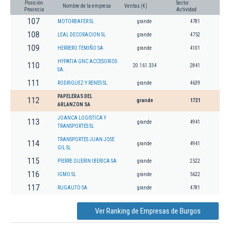
Posición
Sector
Nombre de la empresa
Ventas (€)
Provincia
Actividad
107
MOTORBAFER SL
grande
4781
108
LEAL DECORACION SL
grande
4752
109
HERRERO TEMIÑO SA
grande
4101
HYPATIA GNC ACCESORIOS
110
20.161.334
2841
SA.
111
RODRIGUEZ Y RENES SL
grande
4639
PAPELERAS DEL
112
grande
1721
ARLANZON SA
JOANCA LOGISTICA Y
113
grande
4941
TRANSPORTES SL
TRANSPORTES JUAN JOSE
114
grande
4941
GIL SL
115
PIERRE GUERIN IBERICA SA
grande
2522
116
IGMO SL
grande
5622
117
RUGAUTO SA
grande
4781
Ver Ranking de Empresas de Burgos