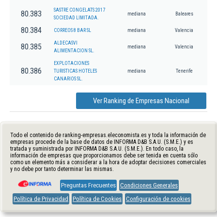
SASTRE CONGELATS 2017
80.383
mediana
Baleares
SOCIEDAD LIMITADA.
80.384
CORREOS 8 BAR SL
mediana
Valencia
ALDECASVI
80.385
mediana
Valencia
ALIMENTACION SL.
EXPLOTACIONES
80.386
TURISTICAS HOTELES
mediana
Tenerife
CANARIOS SL.
Ver Ranking de Empresas Nacional
Todo el contenido de ranking-empresas.eleconomista.es y toda la información de
empresas procede de la base de datos de INFORMA D&B S.A.U. (S.M.E.) y es
tratada y suministrada por INFORMA D&B S.A.U. (S.M.E.). En todo caso, la
información de empresas que proporcionamos debe ser tenida en cuenta sólo
como un elemento más a considerar a la hora de adoptar decisiones comerciales
y no debe por tanto determinar las mismas.
Preguntas Frecuentes
Condiciones Generales
Política de Privacidad
Política de Cookies
Configuración de cookies