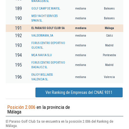
MANAGERS SL
189
GOLF CAMP DE MAR SL.
mediana
Baleares
MED YACHT SERVICES
190
mediana
Baleares
SPAIN SL.
191
EL PARAISO GOLF CLUB SA
mediana
Málaga
192
VALDERRAMA, SA
mediana
Cádiz
FORUS CENTRO DEPORTIVO
193
mediana
Madrid
GIJON SL.
194
MQA NAVIA SLU
mediana
Pontevedra
FORUS CENTRO DEPORTIVO
195
mediana
Madrid
BADAJOZ SL.
ENJOY WELLNESS
196
mediana
Valencia
VALENCIA SL.
Ver Ranking de Empresas del CNAE 9311
Posición 2.006
en la provincia de
Málaga
El Paraiso Golf Club Sa se encuentra en la posición 2.006 del Ranking de
Málaga.