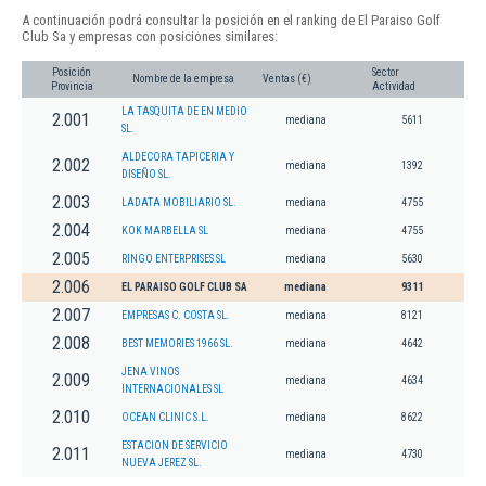
A continuación podrá consultar la posición en el ranking de El Paraiso Golf
Club Sa y empresas con posiciones similares:
Posición
Sector
Nombre de la empresa
Ventas (€)
Provincia
Actividad
LA TASQUITA DE EN MEDIO
2.001
mediana
5611
SL.
ALDECORA TAPICERIA Y
2.002
mediana
1392
DISEÑO SL.
2.003
LADATA MOBILIARIO SL.
mediana
4755
2.004
KOK MARBELLA SL
mediana
4755
2.005
RINGO ENTERPRISES SL
mediana
5630
2.006
EL PARAISO GOLF CLUB SA
mediana
9311
2.007
EMPRESAS C. COSTA SL.
mediana
8121
2.008
BEST MEMORIES 1966 SL.
mediana
4642
JENA VINOS
2.009
mediana
4634
INTERNACIONALES SL
2.010
OCEAN CLINIC S.L.
mediana
8622
ESTACION DE SERVICIO
2.011
mediana
4730
NUEVA JEREZ SL.