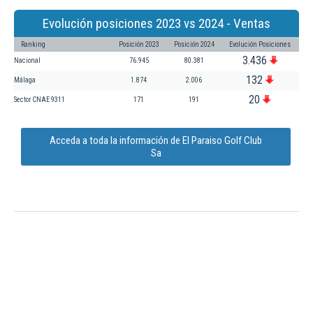
Evolución posiciones 2023 vs 2024 - Ventas
Ranking
Posición 2023
Posición 2024
Evolución Posiciones
3.436
Nacional
76.945
80.381
132
Málaga
1.874
2.006
20
Sector CNAE 9311
171
191
Acceda a toda la información de El Paraiso Golf Club
Sa