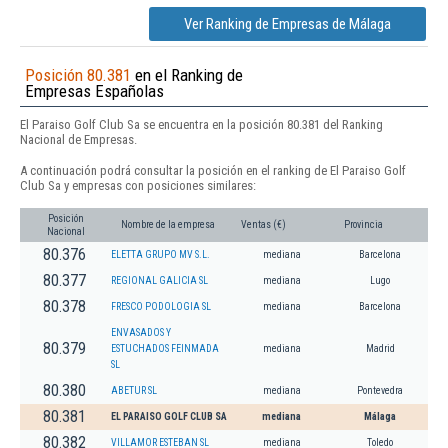
Ver Ranking de Empresas de Málaga
Posición 80.381
en el Ranking de
Empresas Españolas
El Paraiso Golf Club Sa se encuentra en la posición 80.381 del Ranking
Nacional de Empresas.
A continuación podrá consultar la posición en el ranking de El Paraiso Golf
Club Sa y empresas con posiciones similares:
Posición
Nombre de la empresa
Ventas (€)
Provincia
Nacional
80.376
ELETTA GRUPO MV S.L.
mediana
Barcelona
80.377
REGIONAL GALICIA SL
mediana
Lugo
80.378
FRESCO PODOLOGIA SL
mediana
Barcelona
ENVASADOS Y
80.379
ESTUCHADOS FEINMADA
mediana
Madrid
SL
80.380
ABETUR SL
mediana
Pontevedra
80.381
EL PARAISO GOLF CLUB SA
mediana
Málaga
80.382
VILLAMOR ESTEBAN SL
mediana
Toledo