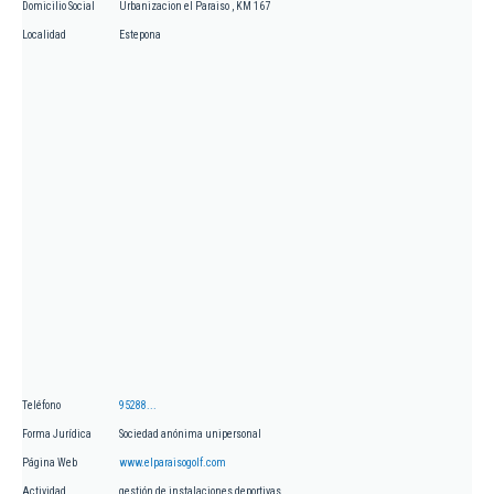
Domicilio Social
Urbanizacion el Paraiso , KM 167
Localidad
Estepona
Teléfono
95288...
Forma Jurídica
Sociedad anónima unipersonal
Página Web
www.elparaisogolf.com
Actividad
gestión de instalaciones deportivas