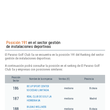
Posición 191
en el sector gestión
de instalaciones deportivas
El Paraiso Golf Club Sa se encuentra en la posición 191 del Ranking del sector
gestión de instalaciones deportivas.
A continuación podrá consultar la posición en el ranking de El Paraiso Golf
Club Sa y empresas con posiciones similares:
Posición
Nombre de la empresa
Ventas (€)
Provincia
Sector
BE UP SPORT CENTER
186
mediana
Bizkaia
SOCIEDAD LIMITADA.
REAL CLUB DE GOLF LA
187
mediana
Madrid
HERRERIA SA
BILBAO WELLNESS
188
mediana
Bizkaia