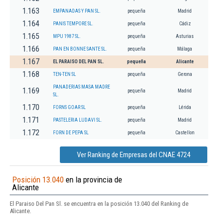
1.163
EMPANADAS Y PAN SL.
pequeña
Madrid
1.164
PANIS TEMPORE SL.
pequeña
Cádiz
1.165
MPU 1987 SL.
pequeña
Asturias
1.166
PAN EN BONNE SANTE SL.
pequeña
Málaga
1.167
EL PARAISO DEL PAN SL.
pequeña
Alicante
1.168
TEN-TEN SL
pequeña
Gerona
PANADERIAS MASA MADRE
1.169
pequeña
Madrid
SL.
1.170
FORNS GOAR SL
pequeña
Lérida
1.171
PASTELERIA LUDAVI SL.
pequeña
Madrid
1.172
FORN DE PEPA SL
pequeña
Castellon
Ver Ranking de Empresas del CNAE 4724
Posición 13.040
en la provincia de
Alicante
El Paraiso Del Pan Sl. se encuentra en la posición 13.040 del Ranking de
Alicante.