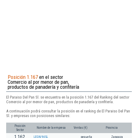
Posición 1.167
en el sector
Comercio al por menor de pan,
productos de panadería y confitería
El Paraiso Del Pan Sl. se encuentra en la posición 1.167 del Ranking del sector
Comercio al por menor de pan, productos de panadería y confitería.
A continuación podrá consultar la posición en el ranking de El Paraiso Del Pan
Sl. y empresas con posiciones similares:
Posición
Nombre de la empresa
Ventas (€)
Provincia
Sector
1.162
LEON 94 SL
pequeña
Zaragoza