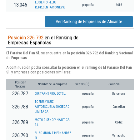
EUGENIO FELIU
13.045
pequeña
4616
REPRESENTACIONES SL
Ver Ranking de Empresas de Alicante
Posición 326.792
en el Ranking de
Empresas Españolas
El Paraiso Del Pan Sl. se encuentra en la posición 326.792 del Ranking Nacional
de Empresas.
A continuación podrá consultar la posición en el ranking de El Paraiso Del Pan
Sl. y empresas con posiciones similares:
Posición
Nombre de la empresa
Ventas (€)
Provincia
Nacional
326.787
GIR TRANS PROJECT SL.
pequeña
Barcelona
TORRES Y RUIZ
326.788
AUTOESCUELA SOCIEDAD
pequeña
Castellon
LIMITADA.
MOTO DISENO Y NAUTICA
326.789
pequeña
Cádiz
S.L.
EL BOMBON-F HERNANDEZ
326.790
pequeña
Valladolid
SL