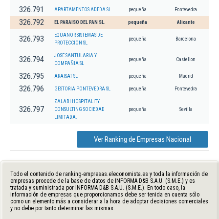
326.791
APARTAMENTOS ADEDA SL
pequeña
Pontevedra
326.792
EL PARAISO DEL PAN SL.
pequeña
Alicante
EQUANOR SISTEMAS DE
326.793
pequeña
Barcelona
PROTECCION SL
JOSE SANTULARIA Y
326.794
pequeña
Castellon
COMPAÑIA SL
326.795
ARAISAT SL
pequeña
Madrid
326.796
GESTORIA PONTEVEDRA SL
pequeña
Pontevedra
ZALABI HOSPITALITY
326.797
CONSULTING SOCIEDAD
pequeña
Sevilla
LIMITADA.
Ver Ranking de Empresas Nacional
Todo el contenido de ranking-empresas.eleconomista.es y toda la información de
empresas procede de la base de datos de INFORMA D&B S.A.U. (S.M.E.) y es
tratada y suministrada por INFORMA D&B S.A.U. (S.M.E.). En todo caso, la
información de empresas que proporcionamos debe ser tenida en cuenta sólo
como un elemento más a considerar a la hora de adoptar decisiones comerciales
y no debe por tanto determinar las mismas.