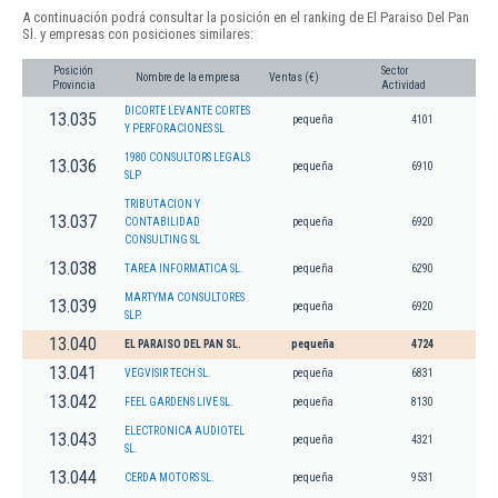
A continuación podrá consultar la posición en el ranking de El Paraiso Del Pan
Sl. y empresas con posiciones similares:
Posición
Sector
Nombre de la empresa
Ventas (€)
Provincia
Actividad
DICORTE LEVANTE CORTES
13.035
pequeña
4101
Y PERFORACIONES SL
1980 CONSULTORS LEGALS
13.036
pequeña
6910
SLP
TRIBUTACION Y
13.037
CONTABILIDAD
pequeña
6920
CONSULTING SL
13.038
TAREA INFORMATICA SL.
pequeña
6290
MARTYMA CONSULTORES
13.039
pequeña
6920
SLP.
13.040
EL PARAISO DEL PAN SL.
pequeña
4724
13.041
VEGVISIR TECH SL.
pequeña
6831
13.042
FEEL GARDENS LIVE SL.
pequeña
8130
ELECTRONICA AUDIOTEL
13.043
pequeña
4321
SL.
13.044
CERDA MOTORS SL.
pequeña
9531