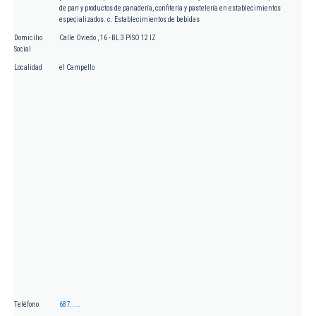
de pan y productos de panadería, confitería y pastelería en establecimientos
especializados. c. Establecimientos de bebidas
Domicilio
Calle Oviedo , 16 - BL 3 PISO 12 IZ
Social
Localidad
el Campello
Teléfono
687.....