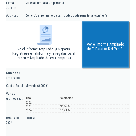
Forma
Sociedad limitada unipersonal
Jurídica
Actividad
Comercio al por menor de pan, productos de panadería y confitería
Ver el Informe Ampliado
de El Paraiso Del Pan Sl.
Ve el Informe Ampliado. ¡Es gratis!
Regístrese en eInforma y le regalamos el
Informe Ampliado de esta empresa
Número de
empleados
Capital Social
Mayor de 60.000 €
Ventas
Año
Variación
últimos años
2022
2023
31,56 %
2024
11,24 %
Resultado
Positivo
2024