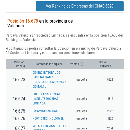
Ver Ranking de Empresas del CNAE 6820
Posición 16.678
en la provincia de
Valencia
Parcava Valencia 24 Sociedad Limitada. se encuentra en la posición 16.678 del
Ranking de Valencia.
A continuación podrá consultar la posición en el ranking de Parcava Valencia
24 Sociedad Limitada. y empresas con posiciones similares:
Posición
Sector
Nombre de la empresa
Ventas (€)
Provincia
Actividad
CENTRO INTEGRAL DE
ESPECIALIDADES
16.673
pequeña
8623
ODONTOLOGICAS ESENCIA
DENTAL SL
EUROPEAN SLEEP CARE
16.674
INSTITUTE SOCIEDAD
pequeña
6812
LIMITADA.
16.675
PRENVES PLASTICS SL
pequeña
2222
16.676
NEOTIC TECHNOLOGY SL
pequeña
6220
METALES IBEMA SOCIEDAD
16.677
pequeña
2551