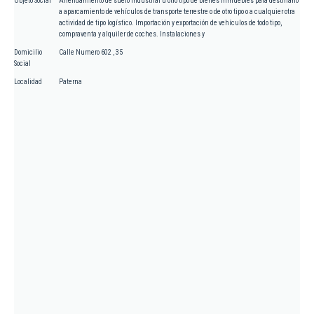
Objeto Social
Arrendamiento de suelo industrial u otro tipo de bienes inmuebles para destinarlo
a aparcamiento de vehículos de transporte terrestre o de otro tipo o a cualquier otra
actividad de tipo logístico. Importación y exportación de vehículos de todo tipo,
compraventa y alquiler de coches. Instalaciones y
Domicilio
Calle Numero 602 , 35
Social
Localidad
Paterna