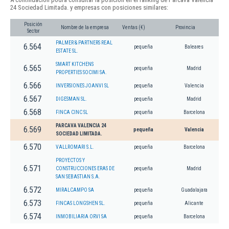
24 Sociedad Limitada. y empresas con posiciones similares:
Posición
Nombre de la empresa
Ventas (€)
Provincia
Sector
PALMER & PARTNERS REAL
6.564
pequeña
Baleares
ESTATE SL.
SMART KITCHENS
6.565
pequeña
Madrid
PROPERTIES SOCIMI SA.
6.566
INVERSIONES JOANVI SL
pequeña
Valencia
6.567
DIGESMAN SL.
pequeña
Madrid
6.568
FINCA CINC SL
pequeña
Barcelona
PARCAVA VALENCIA 24
6.569
pequeña
Valencia
SOCIEDAD LIMITADA.
6.570
VALLROMARI S.L.
pequeña
Barcelona
PROYECTOS Y
6.571
CONSTRUCCIONES ERAS DE
pequeña
Madrid
SAN SEBASTIAN S.A.
6.572
MIRALCAMPO SA
pequeña
Guadalajara
6.573
FINCAS LONGSHEN SL.
pequeña
Alicante
6.574
INMOBILIARIA ORVI SA
pequeña
Barcelona