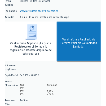
Forma
Sociedad limitada unipersonal
Jurídica
Página Web
www.parkingcamiones24hvalencia.es
Actividad
Alquiler de bienes inmobiliarios por cuenta propia
Ver el Informe Ampliado de
Parcava Valencia 24 Sociedad
Ve el Informe Ampliado. ¡Es gratis!
Regístrese en eInforma y le
Limitada.
regalamos el Informe Ampliado de
esta empresa
Número de
empleados
Capital Social
De 3.100 a 60.000 €
Ventas
Año
Variación
últimos años
2022
2023
2,38 %
2024
-1,28 %
Resultado
Positivo
2024