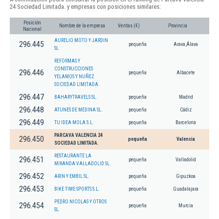
24 Sociedad Limitada. y empresas con posiciones similares:
Posición
Nombre de la empresa
Ventas (€)
Provincia
Nacional
AURELIO MOTO Y JARDIN
296.445
pequeña
Arava,Álava
SL
REFORMAS Y
CONSTRUCCIONES
296.446
pequeña
Albacete
YELAMOS Y NUÑEZ
SOCIEDAD LIMITADA.
296.447
BAHARYTRAVELS SL.
pequeña
Madrid
296.448
ATUNES DE MEDINA SL.
pequeña
Cádiz
296.449
TU IDEA MOLA S.L.
pequeña
Barcelona
PARCAVA VALENCIA 24
296.450
pequeña
Valencia
SOCIEDAD LIMITADA.
RESTAURANTE LA
296.451
pequeña
Valladolid
MIRANDA VALLADOLID SL.
296.452
ARIN Y EMBIL SL.
pequeña
Gipuzkoa
296.453
BIKE TIME SPORTS S.L.
pequeña
Guadalajara
PEDRO NICOLAS Y OTROS
296.454
pequeña
Murcia
SL.