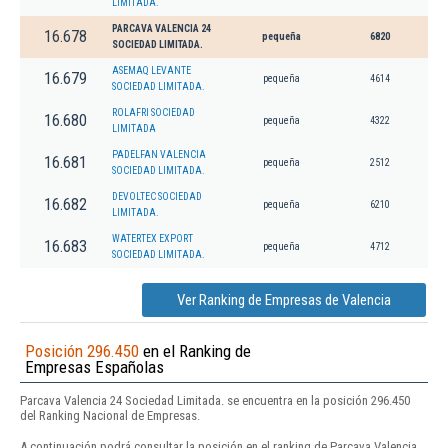
LIMITADA.
PARCAVA VALENCIA 24
16.678
pequeña
6820
SOCIEDAD LIMITADA.
ASEMAQ LEVANTE
16.679
pequeña
4614
SOCIEDAD LIMITADA.
ROLAFRI SOCIEDAD
16.680
pequeña
4322
LIMITADA
PADELFAN VALENCIA
16.681
pequeña
2512
SOCIEDAD LIMITADA.
DEVOLTEC SOCIEDAD
16.682
pequeña
6210
LIMITADA.
WATERTEX EXPORT
16.683
pequeña
4712
SOCIEDAD LIMITADA.
Ver Ranking de Empresas de Valencia
Posición 296.450
en el Ranking de
Empresas Españolas
Parcava Valencia 24 Sociedad Limitada. se encuentra en la posición 296.450
del Ranking Nacional de Empresas.
A continuación podrá consultar la posición en el ranking de Parcava Valencia