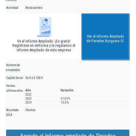
Actividad
Restaurantes
Ver el Informe Ampliado
de Paredes Burguera Sl.
Ve el Informe Ampliado. ¡Es gratis!
Regístrese en eInforma y le regalamos el
Informe Ampliado de esta empresa
Número de
empleados
Capital Social
De 0 a 3.100 €
Ventas
Año
Variación
últimos años
2022
2023
-21,05 %
2024
-13,6 %
Resultado
Positivo
2024