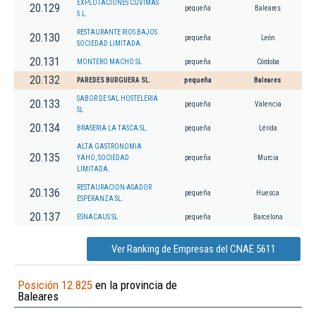
EXPLOTACIONES COVIMAS
20.129
pequeña
Baleares
S.L.
RESTAURANTE RIOS BAJOS
20.130
pequeña
León
SOCIEDAD LIMITADA.
20.131
MONTERO MACHO SL
pequeña
Córdoba
20.132
PAREDES BURGUERA SL.
pequeña
Baleares
SABOR DE SAL HOSTELERIA
20.133
pequeña
Valencia
SL
20.134
BRASERIA LA TASCA SL.
pequeña
Lérida
ALTA GASTRONOMIA
20.135
YAHO, SOCIEDAD
pequeña
Murcia
LIMITADA.
RESTAURACION-ASADOR
20.136
pequeña
Huesca
ESPERANZA SL.
20.137
ESNACAUS SL
pequeña
Barcelona
Ver Ranking de Empresas del CNAE 5611
Posición 12.825
en la provincia de
Baleares