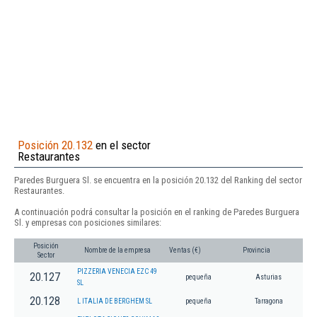
Posición 20.132
en el sector
Restaurantes
Paredes Burguera Sl. se encuentra en la posición 20.132 del Ranking del sector
Restaurantes.
A continuación podrá consultar la posición en el ranking de Paredes Burguera
Sl. y empresas con posiciones similares:
Posición
Nombre de la empresa
Ventas (€)
Provincia
Sector
PIZZERIA VENECIA EZC 49
20.127
pequeña
Asturias
SL
20.128
L ITALIA DE BERGHEM SL
pequeña
Tarragona