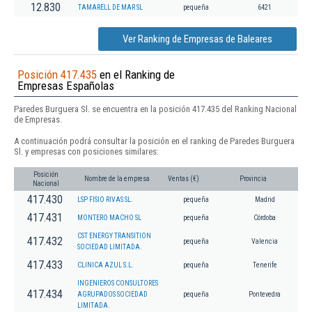
12.830
TAMARELL DE MAR SL
pequeña
6421
Ver Ranking de Empresas de Baleares
Posición 417.435
en el Ranking de
Empresas Españolas
Paredes Burguera Sl. se encuentra en la posición 417.435 del Ranking Nacional
de Empresas.
A continuación podrá consultar la posición en el ranking de Paredes Burguera
Sl. y empresas con posiciones similares:
Posición
Nombre de la empresa
Ventas (€)
Provincia
Nacional
417.430
LSP FISIO RIVAS SL.
pequeña
Madrid
417.431
MONTERO MACHO SL
pequeña
Córdoba
CST ENERGY TRANSITION
417.432
pequeña
Valencia
SOCIEDAD LIMITADA.
417.433
CLINICA AZUL S.L.
pequeña
Tenerife
INGENIEROS CONSULTORES
417.434
AGRUPADOS SOCIEDAD
pequeña
Pontevedra
LIMITADA.