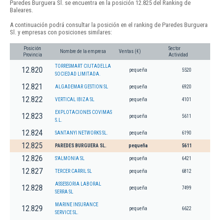
Paredes Burguera Sl. se encuentra en la posición 12.825 del Ranking de
Baleares.
A continuación podrá consultar la posición en el ranking de Paredes Burguera
Sl. y empresas con posiciones similares:
Posición
Sector
Nombre de la empresa
Ventas (€)
Provincia
Actividad
TORRESMART CIUTADELLA
12.820
pequeña
5520
SOCIEDAD LIMITADA.
12.821
ALGADEMAR GESTION SL
pequeña
6920
12.822
VERTICAL IBIZA SL
pequeña
4101
EXPLOTACIONES COVIMAS
12.823
pequeña
5611
S.L.
12.824
SANTANYI NETWORKS SL.
pequeña
6190
12.825
PAREDES BURGUERA SL.
pequeña
5611
12.826
S'ALMONIA SL
pequeña
6421
12.827
TERCER CARRIL SL
pequeña
6812
ASSESSORIA LABORAL
12.828
pequeña
7499
SERRA SL
MARINE INSURANCE
12.829
pequeña
6622
SERVICE SL.