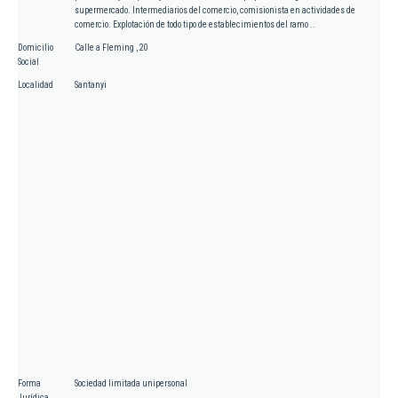
supermercado. Intermediarios del comercio, comisionista en actividades de
comercio. Explotación de todo tipo de establecimientos del ramo ..
Domicilio
Calle a Fleming , 20
Social
Localidad
Santanyi
Forma
Sociedad limitada unipersonal
Jurídica