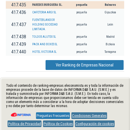
417.435
PAREDES BURGUERA SL.
pequeña
Baleares
417.436
CAFETERIA ARGI SL
pequeña
Gipuzkoa
FUENTEBLANDOR
417.437
HOLDING SOCIEDAD
pequeña
León
LIMITADA.
417.438
TOLDOS ALUTEX SL
pequeña
Madrid
417.439
PACK AND BOXES SL
pequeña
Bizkaia
417.440
HOTEL VICTORIA SL
pequeña
Tarragona
Ver Ranking de Empresas Nacional
Todo el contenido de ranking-empresas.eleconomista.es y toda la información de
empresas procede de la base de datos de INFORMA D&B S.A.U. (S.M.E.) y es
tratada y suministrada por INFORMA D&B S.A.U. (S.M.E.). En todo caso, la
información de empresas que proporcionamos debe ser tenida en cuenta sólo
como un elemento más a considerar a la hora de adoptar decisiones comerciales
y no debe por tanto determinar las mismas.
Preguntas Frecuentes
Condiciones Generales
Política de Privacidad
Política de Cookies
Configuración de cookies