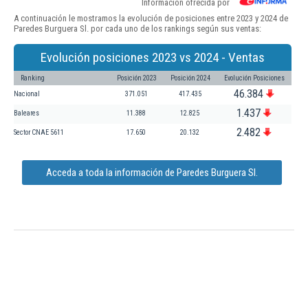
Información ofrecida por
A continuación le mostramos la evolución de posiciones entre 2023 y 2024 de
Paredes Burguera Sl. por cada uno de los rankings según sus ventas:
Evolución posiciones 2023 vs 2024 - Ventas
Ranking
Posición 2023
Posición 2024
Evolución Posiciones
46.384
Nacional
371.051
417.435
1.437
Baleares
11.388
12.825
2.482
Sector CNAE 5611
17.650
20.132
Acceda a toda la información de Paredes Burguera Sl.