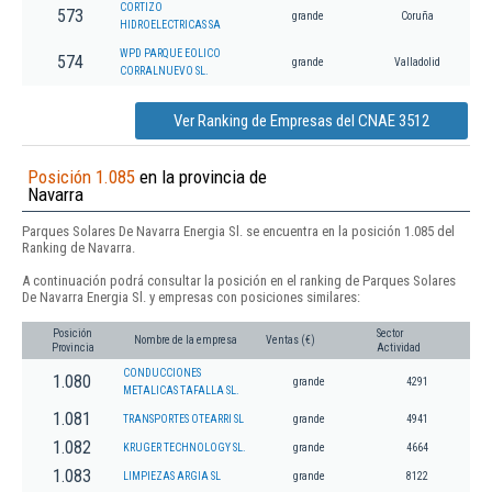
CORTIZO
573
grande
Coruña
HIDROELECTRICAS SA
WPD PARQUE EOLICO
574
grande
Valladolid
CORRALNUEVO SL.
Ver Ranking de Empresas del CNAE 3512
Posición 1.085
en la provincia de
Navarra
Parques Solares De Navarra Energia Sl. se encuentra en la posición 1.085 del
Ranking de Navarra.
A continuación podrá consultar la posición en el ranking de Parques Solares
De Navarra Energia Sl. y empresas con posiciones similares:
Posición
Sector
Nombre de la empresa
Ventas (€)
Provincia
Actividad
CONDUCCIONES
1.080
grande
4291
METALICAS TAFALLA SL.
1.081
TRANSPORTES OTEARRI SL
grande
4941
1.082
KRUGER TECHNOLOGY SL.
grande
4664
1.083
LIMPIEZAS ARGIA SL
grande
8122