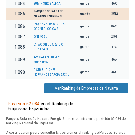
1.084
SUMINISTROS ALF SA
grande
4690
PARQUES SOLARES DE
1.085
grande
3512
NAVARRA ENERGIA SL.
IMQ NAVARRA SOCIEDAD
1.086
grande
8623
ODONTOLOGICA SL.
1.087
GND 97 SL
grande
2599
ESTACION DE SERVICIO
1.088
grande
4730
KONTXA SL
AMIXALAN ENERGY
1.089
grande
4664
SUPPLIES SL.
DISTRIBUCIONES
1.090
grande
4690
HERMANOS GARCIA BJC SL
Ver Ranking de Empresas de Navarra
Posición 62.084
en el Ranking de
Empresas Españolas
Parques Solares De Navarra Energia Sl. se encuentra en la posición 62.084 del
Ranking Nacional de Empresas.
A continuación podrá consultar la posición en el ranking de Parques Solares