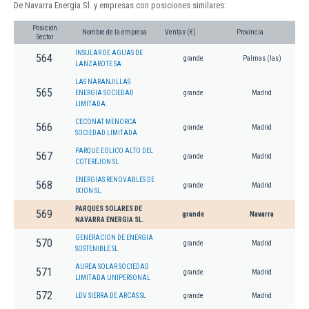
De Navarra Energia Sl. y empresas con posiciones similares:
Posición
Nombre de la empresa
Ventas (€)
Provincia
Sector
INSULAR DE AGUAS DE
564
grande
Palmas (las)
LANZAROTE SA
LAS NARANJILLAS
565
ENERGIA SOCIEDAD
grande
Madrid
LIMITADA.
CECONAT MENORCA
566
grande
Madrid
SOCIEDAD LIMITADA
PARQUE EOLICO ALTO DEL
567
grande
Madrid
COTEREJON SL
ENERGIAS RENOVABLES DE
568
grande
Madrid
IXION SL.
PARQUES SOLARES DE
569
grande
Navarra
NAVARRA ENERGIA SL.
GENERACION DE ENERGIA
570
grande
Madrid
SOSTENIBLE SL
AUREA SOLAR SOCIEDAD
571
grande
Madrid
LIMITADA UNIPERSONAL
572
LDV SIERRA DE ARCAS SL
grande
Madrid