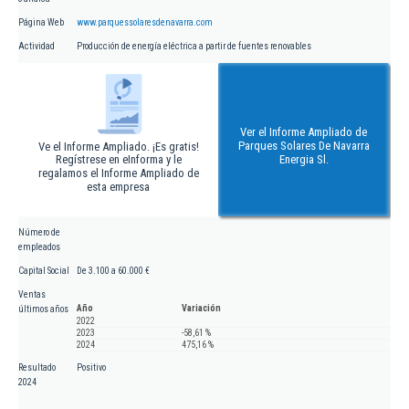
Página Web
www.parquessolaresdenavarra.com
Actividad
Producción de energía eléctrica a partir de fuentes renovables
Ver el Informe Ampliado de
Parques Solares De Navarra
Ve el Informe Ampliado. ¡Es gratis!
Regístrese en eInforma y le
Energia Sl.
regalamos el Informe Ampliado de
esta empresa
Número de
empleados
Capital Social
De 3.100 a 60.000 €
Ventas
Año
Variación
últimos años
2022
2023
-58,61 %
2024
475,16 %
Resultado
Positivo
2024