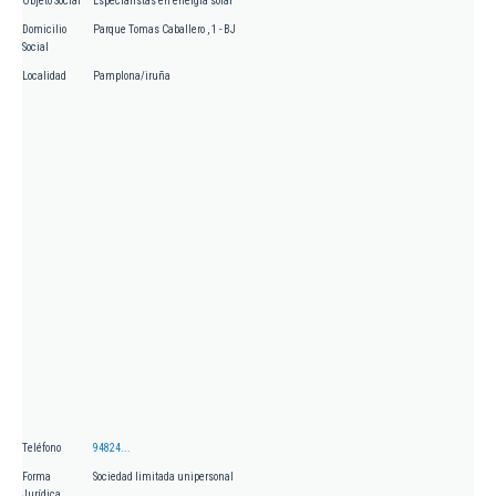
Objeto Social
Especialistas en energía solar
Domicilio
Parque Tomas Caballero , 1 - BJ
Social
Localidad
Pamplona/iruña
Teléfono
94824...
Forma
Sociedad limitada unipersonal
Jurídica