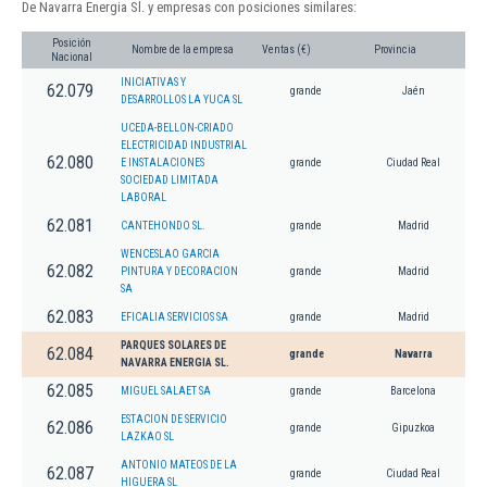
De Navarra Energia Sl. y empresas con posiciones similares:
Posición
Nombre de la empresa
Ventas (€)
Provincia
Nacional
INICIATIVAS Y
62.079
grande
Jaén
DESARROLLOS LA YUCA SL
UCEDA-BELLON-CRIADO
ELECTRICIDAD INDUSTRIAL
62.080
E INSTALACIONES
grande
Ciudad Real
SOCIEDAD LIMITADA
LABORAL
62.081
CANTEHONDO SL.
grande
Madrid
WENCESLAO GARCIA
62.082
PINTURA Y DECORACION
grande
Madrid
SA
62.083
EFICALIA SERVICIOS SA
grande
Madrid
PARQUES SOLARES DE
62.084
grande
Navarra
NAVARRA ENERGIA SL.
62.085
MIGUEL SALAET SA
grande
Barcelona
ESTACION DE SERVICIO
62.086
grande
Gipuzkoa
LAZKAO SL
ANTONIO MATEOS DE LA
62.087
grande
Ciudad Real
HIGUERA SL