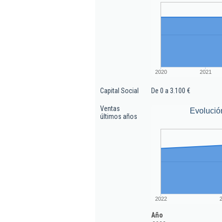
2020
2021
Capital Social
De 0 a 3.100 €
Ventas
Evolució
últimos años
2022
Año