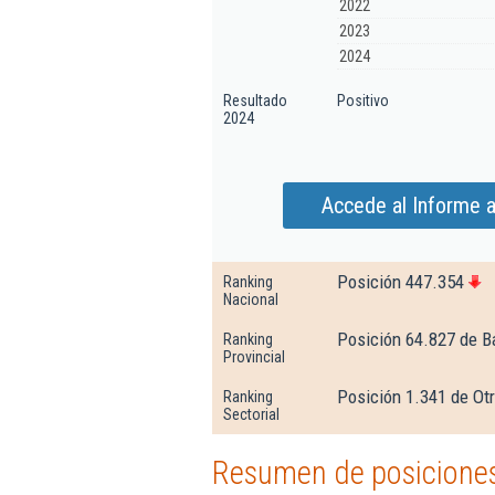
2022
2023
2024
Resultado
Positivo
2024
Accede al Informe a
Posición 447.354
Ranking
Nacional
Posición 64.827 de B
Ranking
Provincial
Posición 1.341 de Otr
Ranking
Sectorial
Resumen de posiciones