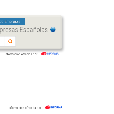
 de Empresas
mpresas Españolas
Información ofrecida por
Información ofrecida por