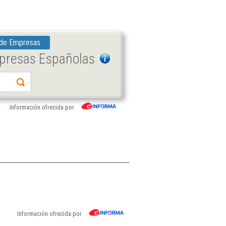
 de Empresas
mpresas Españolas
Información ofrecida por
Información ofrecida por