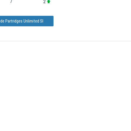
2
7
de Partridges Unlimited Sl