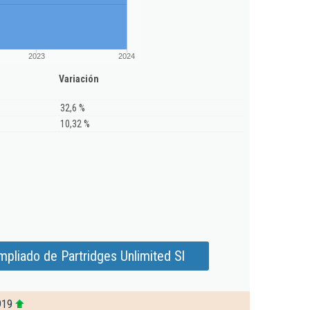
2023
2024
Variación
32,6 %
10,32 %
pliado de Partridges Unlimited Sl
919