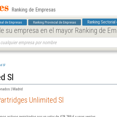
Ranking de Empresas
Ranking Sectorial
nal de Empresas
Ranking Provincial de Empresas
 de su empresa en el mayor Ranking de E
d Sl
d Sl
onados | Madrid
artridges Unlimited Sl
 unos activos registrados por un valor de 478.789 € y unas ventas