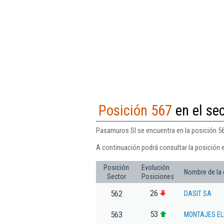
Posición 567
en el sec
Pasamuros Sl se encuentra en la posición 567
A continuación podrá consultar la posición 
Posición
Evolución
Nombre de la
Sector
Posiciones
26
562
DASIT SA
53
563
MONTAJES EL