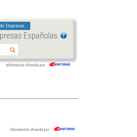
 de Empresas
mpresas Españolas
Información ofrecida por
Información ofrecida por