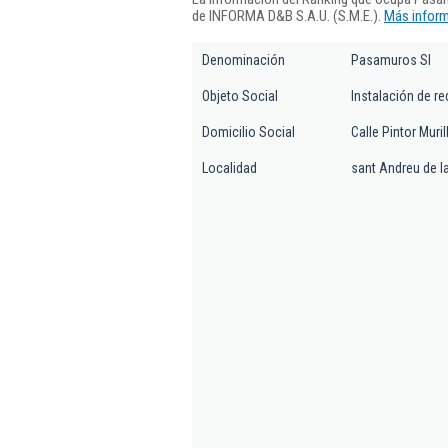
de INFORMA D&B S.A.U. (S.M.E.).
Más inform
Denominación
Pasamuros Sl
Objeto Social
Instalación de re
Domicilio Social
Calle Pintor Murill
Localidad
sant Andreu de l