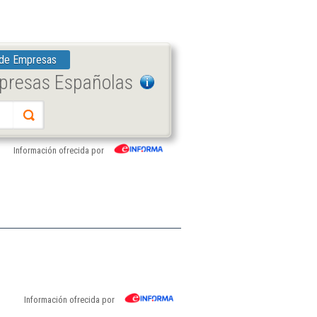
 de Empresas
mpresas Españolas
Información ofrecida por
Información ofrecida por