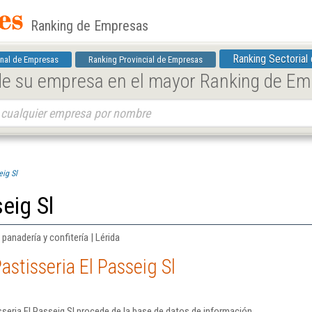
Ranking de Empresas
Ranking Sectorial
nal de Empresas
Ranking Provincial de Empresas
 de su empresa en el mayor Ranking de E
eig Sl
eig Sl
anadería y confitería | Lérida
stisseria El Passeig Sl
seria El Passeig Sl procede de la base de datos de información