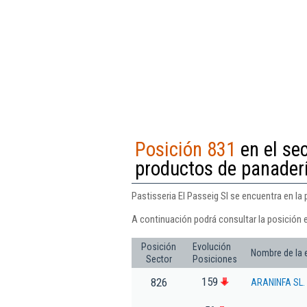
Posición 831
en el se
productos de panaderí
Pastisseria El Passeig Sl se encuentra en la
A continuación podrá consultar la posición e
Posición
Evolución
Nombre de la
Sector
Posiciones
159
826
ARANINFA SL.