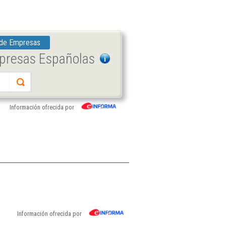
 de Empresas
mpresas Españolas
Información ofrecida por
Información ofrecida por