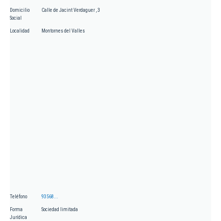
Domicilio
Calle de Jacint Verdaguer , 3
Social
Localidad
Montornes del Valles
Teléfono
93568...
Forma
Sociedad limitada
Jurídica