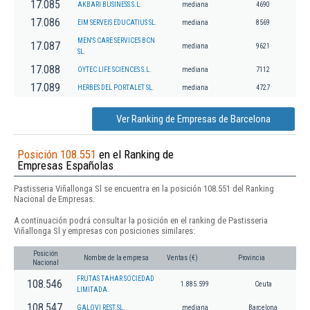
17.085
AKBARI BUSINESS S.L.
mediana
4690
17.086
EIM SERVEIS EDUCATIUS SL.
mediana
8569
MEN'S CARE SERVICES BCN
17.087
mediana
9621
SL.
17.088
OYTEC LIFE SCIENCES S.L.
mediana
7112
17.089
HERBES DEL PORTALET SL.
mediana
4727
Ver Ranking de Empresas de Barcelona
Posición 108.551
en el Ranking de
Empresas Españolas
Pastisseria Viñallonga Sl se encuentra en la posición 108.551 del Ranking
Nacional de Empresas.
A continuación podrá consultar la posición en el ranking de Pastisseria
Viñallonga Sl y empresas con posiciones similares:
Posición
Nombre de la empresa
Ventas (€)
Provincia
Nacional
FRUTAS TAHAR SOCIEDAD
108.546
1.885.599
Ceuta
LIMITADA.
108.547
GALOVI REST SL.
mediana
Barcelona