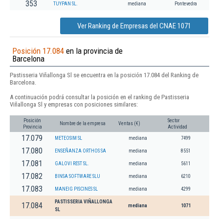
353
TUYPAN SL.
mediana
Pontevedra
Ver Ranking de Empresas del CNAE 1071
Posición 17.084
en la provincia de
Barcelona
Pastisseria Viñallonga Sl se encuentra en la posición 17.084 del Ranking de
Barcelona.
A continuación podrá consultar la posición en el ranking de Pastisseria
Viñallonga Sl y empresas con posiciones similares:
Posición
Sector
Nombre de la empresa
Ventas (€)
Provincia
Actividad
17.079
METEOSIM SL
mediana
7499
17.080
ENSEÑANZA ORTHOS SA
mediana
8551
17.081
GALOVI REST SL.
mediana
5611
17.082
BINSA SOFTWARE SLU
mediana
6210
17.083
MANEIG PISCINES SL
mediana
4299
PASTISSERIA VIÑALLONGA
17.084
mediana
1071
SL