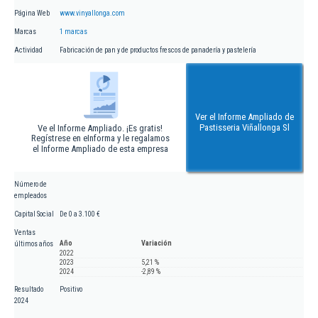
Página Web
www.vinyallonga.com
Marcas
1 marcas
Actividad
Fabricación de pan y de productos frescos de panadería y pastelería
Ver el Informe Ampliado de
Pastisseria Viñallonga Sl
Ve el Informe Ampliado. ¡Es gratis!
Regístrese en eInforma y le regalamos
el Informe Ampliado de esta empresa
Número de
empleados
Capital Social
De 0 a 3.100 €
Ventas
Año
Variación
últimos años
2022
2023
5,21 %
2024
-2,89 %
Resultado
Positivo
2024