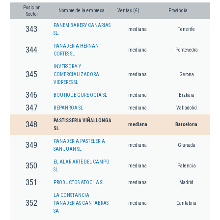
Posición
Nombre de la empresa
Ventas (€)
Provincia
Sector
PANEM BAKERY CANARIAS
343
mediana
Tenerife
SL.
PANADERIA HERNAN
344
mediana
Pontevedra
CORTES SL
INVERSORA Y
345
COMERCIALIZADORA
mediana
Gerona
VIDRERES SL
346
BOUTIQUE GURE OGIA SL
mediana
Bizkaia
347
BEPANROA SL
mediana
Valladolid
PASTISSERIA VIÑALLONGA
348
mediana
Barcelona
SL
PANADERIA PASTELERIA
349
mediana
Granada
SAN JUAN SL
EL ALAR ARTE DEL CAMPO
350
mediana
Palencia
SL
351
PRODUCTOS ATOCHA SL
mediana
Madrid
LA CONSTANCIA
352
PANADERIAS CANTABRAS
mediana
Cantabria
SA