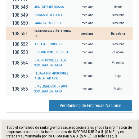
108.548
JUNCKERS IBERICA SA
mediana
Madrid
108.549
BINSA SOFTWARE SLU
mediana
Barcelona
108.550
MANEIG PISCINES SL
mediana
Barcelona
PASTISSERIA VIÑALLONGA
108.551
mediana
Barcelona
SL
108.552
AKBARI BUSINESS S.L.
mediana
Barcelona
108.553
GESTION COMUN C B C SL
mediana
Zaragoza
GRUPO HOSTELERO LUZ
108.554
mediana
Valencia
SOCIEDAD LIMITADA.
TEGASA DISTRIBUCIONES
108.555
mediana
Lugo
ALIMENTARIAS SL
UNIVERSAL MOTOR 2010
108.556
mediana
Sevilla
SOCIEDAD LIMITADA
Ver Ranking de Empresas Nacional
Todo el contenido de ranking-empresas.eleconomista.es y toda la información de
empresas procede de la base de datos de INFORMA D&B S.A.U. (S.M.E.) y es
tratada y suministrada por INFORMA D&B S.A.U. (S.M.E.). En todo caso, la