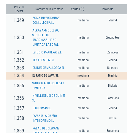
Posición
Nombre de la empresa
Ventas (€)
Provincia
Sector
ZONA INVERSIONES Y
1.349
mediana
Madrid
CONSULTORIA SL
ALKAZARMOBEL 20,
SOCIEDAD DE
1.350
mediana
Ciudad Real
RESPONSABILIDAD
LIMITADA LABORAL.
1.351
ESTUDIO PRADERAS S.L.
mediana
Zaragoza
1.352
DEKAPE SOFAS SL.
mediana
Madrid
1.353
CUINES DE MALLORCA SL
mediana
Baleares
1.354
EL PATIO DE JAVA SL
mediana
Madrid
SMIT-SUKALDE SOCIEDAD
1.355
mediana
Bizkaia
LIMITADA.
NIVELL ESTUDI DE CUINES
1.356
mediana
Barcelona
SL
1.357
ESDELOMAS SL
mediana
Madrid
PASSARELA DISEÑO
1.358
mediana
Sevilla
INTERIORISMO SL
PALAU DEL DESCANS
1.359
mediana
Barcelona