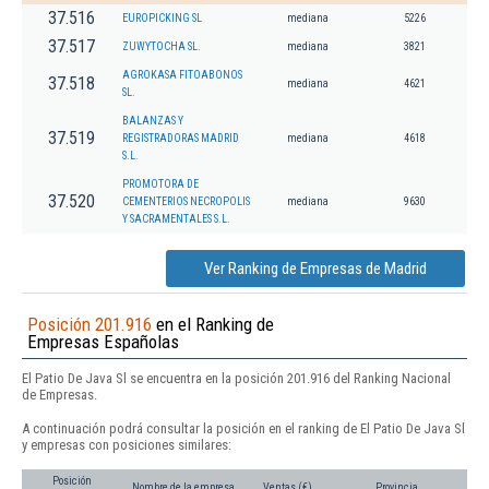
37.516
EUROPICKING SL
mediana
5226
37.517
ZUWYTOCHA SL.
mediana
3821
AGROKASA FITOABONOS
37.518
mediana
4621
SL.
BALANZAS Y
37.519
REGISTRADORAS MADRID
mediana
4618
S.L.
PROMOTORA DE
37.520
CEMENTERIOS NECROPOLIS
mediana
9630
Y SACRAMENTALES S.L.
Ver Ranking de Empresas de Madrid
Posición 201.916
en el Ranking de
Empresas Españolas
El Patio De Java Sl se encuentra en la posición 201.916 del Ranking Nacional
de Empresas.
A continuación podrá consultar la posición en el ranking de El Patio De Java Sl
y empresas con posiciones similares:
Posición
Nombre de la empresa
Ventas (€)
Provincia