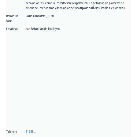
decoracion, asi como la importacion y exportacion. La actividad de proyectos de
diseño de interiorismo y decoracion de todo tipo de edificios, locales y viviendas.
Domicilio
Calle Lanzarote , 1 - 30
Social
Localidad
san Sebastian de los Reyes
Teléfono
91651...