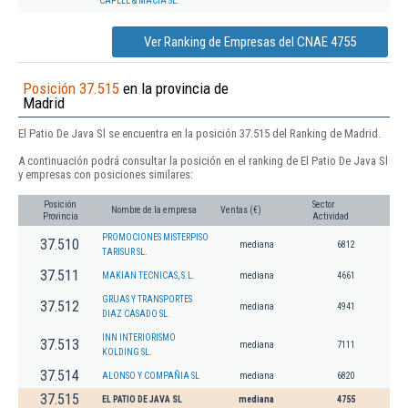
CAPELL & MACIA SL.
Ver Ranking de Empresas del CNAE 4755
Posición 37.515
en la provincia de
Madrid
El Patio De Java Sl se encuentra en la posición 37.515 del Ranking de Madrid.
A continuación podrá consultar la posición en el ranking de El Patio De Java Sl
y empresas con posiciones similares:
Posición
Sector
Nombre de la empresa
Ventas (€)
Provincia
Actividad
PROMOCIONES MISTERPISO
37.510
mediana
6812
TARISUR SL.
37.511
MAKIAN TECNICAS, S.L.
mediana
4661
GRUAS Y TRANSPORTES
37.512
mediana
4941
DIAZ CASADO SL.
INN INTERIORISMO
37.513
mediana
7111
KOLDING SL.
37.514
ALONSO Y COMPAÑIA SL
mediana
6820
37.515
EL PATIO DE JAVA SL
mediana
4755