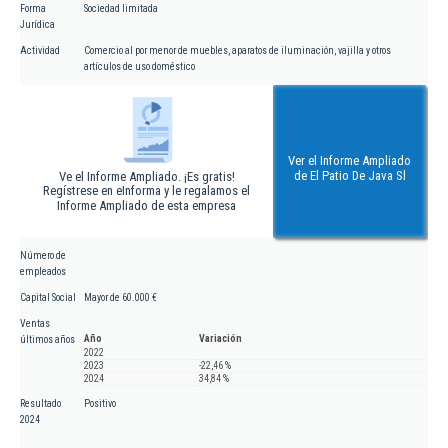
Forma
Sociedad limitada
Jurídica
Actividad
Comercio al por menor de muebles, aparatos de iluminación, vajilla y otros
artículos de uso doméstico
Ver el Informe Ampliado
de El Patio De Java Sl
Ve el Informe Ampliado. ¡Es gratis!
Regístrese en eInforma y le regalamos el
Informe Ampliado de esta empresa
Número de
empleados
Capital Social
Mayor de 60.000 €
Ventas
Año
Variación
últimos años
2022
2023
-22,46 %
2024
34,84 %
Resultado
Positivo
2024