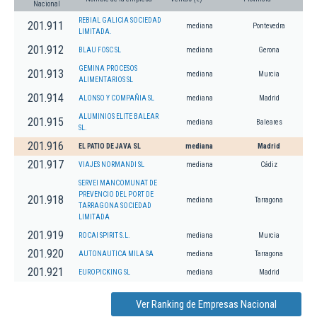
Nacional
REBIAL GALICIA SOCIEDAD
201.911
mediana
Pontevedra
LIMITADA.
201.912
BLAU FOSC SL
mediana
Gerona
GEMINA PROCESOS
201.913
mediana
Murcia
ALIMENTARIOS SL
201.914
ALONSO Y COMPAÑIA SL
mediana
Madrid
ALUMINIOS ELITE BALEAR
201.915
mediana
Baleares
SL.
201.916
EL PATIO DE JAVA SL
mediana
Madrid
201.917
VIAJES NORMANDI SL
mediana
Cádiz
SERVEI MANCOMUNAT DE
PREVENCIO DEL PORT DE
201.918
mediana
Tarragona
TARRAGONA SOCIEDAD
LIMITADA
201.919
ROCAI SPIRIT S.L.
mediana
Murcia
201.920
AUTONAUTICA MILA SA
mediana
Tarragona
201.921
EUROPICKING SL
mediana
Madrid
Ver Ranking de Empresas Nacional