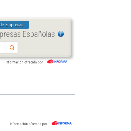
 de Empresas
mpresas Españolas
Información ofrecida por
Información ofrecida por