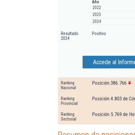
Año
2022
2023
2024
Resultado
Positivo
2024
Accede al Informe
Posición 386.766
Ranking
Nacional
Posición 4.803 de Có
Ranking
Provincial
Posición 5.769 de Hot
Ranking
Sectorial