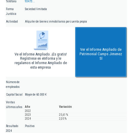
Teléfono
93473...
Forma
Sociedad limitada
Jurídica
Actividad
Alquiler de bienes inmobiliarios por cuenta propia
Ver el Informe Ampliado de
Patrimonial Camps Jimenez
Ve el Informe Ampliado. ¡Es gratis!
Regístrese en eInforma y le
Sl
regalamos el Informe Ampliado de
esta empresa
Número de
empleados
Capital Social
Mayor de 60.000 €
Ventas
Año
Variación
últimos años
2022
2023
25,61 %
2024
2,05 %
Resultado
Positivo
2024