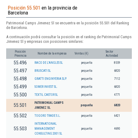
Posición 55.501
en la provincia de
Barcelona
Patrimonial Camps Jimenez Sl se encuentra en la posición 55.501 del Ranking
de Barcelona.
A continuación podrá consultar la posición en el ranking de Patrimonial Camps
Jimenez Sl y empresas con posiciones similares:
Posición
Sector
Nombre de la empresa
Ventas (€)
Provincia
Actividad
55.496
RACO DE L'ANGLES SL
pequeña
8559
55.497
BRUSCATI SL
pequeña
6820
55.498
GRATTI ENGINYERIA SLP.
pequeña
7112
55.499
SOMER INVEST SL.
pequeña
6820
55.500
TEXTIL CASTOR SL
pequeña
4771
PATRIMONIAL CAMPS
55.501
pequeña
6820
JIMENEZ SL
55.502
TOGORO TRADE S.L.
pequeña
6421
INTERNATIONAL
55.503
MANAGEMENT
pequeña
4690
CONSULTING 2001 SL