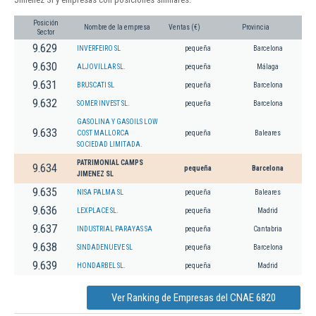
Posición
Nombre de la empresa
Ventas (€)
Provincia
Sector
9.629
INVERFEIRO SL
pequeña
Barcelona
9.630
ALJOVILLAR SL.
pequeña
Málaga
9.631
BRUSCATI SL
pequeña
Barcelona
9.632
SOMER INVEST SL.
pequeña
Barcelona
GASOLINA Y GASOILS LOW
9.633
COST MALLORCA
pequeña
Baleares
SOCIEDAD LIMITADA.
PATRIMONIAL CAMPS
9.634
pequeña
Barcelona
JIMENEZ SL
9.635
NISA PALMA SL
pequeña
Baleares
9.636
LEXPLACE SL.
pequeña
Madrid
9.637
INDUSTRIAL PARAYAS SA
pequeña
Cantabria
9.638
SINDADENUEVE SL
pequeña
Barcelona
9.639
HONDARBEL SL.
pequeña
Madrid
Ver Ranking de Empresas del CNAE 6820