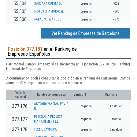
55.504
BARBARA CUESTA SL
pequeña
5622
55.505
MOTOS CHAMORRO SL
pequeña
4783
55.506
PARADISE ISLAND SL
pequeña
4775
Ver Ranking de Empresas de Barcelona
Posición 377.181
en el Ranking de
Empresas Españolas
Patrimonial Camps Jimenez Sl se encuentra en la posición 377.181 del Ranking
Nacional de Empresas.
A continuación podrá consultar la posición en el ranking de Patrimonial Camps
Jimenez Sl y empresas con posiciones similares:
Posición
Nombre de la empresa
Ventas (€)
Provincia
Nacional
ANTONIO MACIAN PAVIA
377.176
pequeña
Castellon
SL
PERCEIANA PROJECT
377.177
pequeña
Madrid
MANAGEMENT S.L.
377.178
TEXTIL CASTOR SL
pequeña
Barcelona