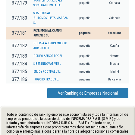
SARMIENTO ASESORES
377.179
pequeña
Granada
SOCIEDAD LIMITADA.
SERVICIOS AL
377.180
AUTOMOVILISTA MARCAS
pequeña
Valencia
SL
PATRIMONIAL CAMPS
377.181
pequeña
Barcelona
JIMENEZ SL
GUERRA ASESORAMIENTO
377.182
pequeña
Coruña
JURIDICO SL.
377.183
GRUPO ASESOR DPC SL
pequeña
Navarra
377.184
SIBER INNOVATIVE SL
pequeña
Murcia
377.185
ENJOY FOOTBALL SL.
pequeña
Madrid
377.186
TOGORO TRADE S.L.
pequeña
Barcelona
Ver Ranking de Empresas Nacional
Todo el contenido de ranking-empresas.eleconomista.es y toda la información de
empresas procede de la base de datos de INFORMA D&B S.A.U. (S.M.E.) y es
tratada y suministrada por INFORMA D&B S.A.U. (S.M.E.). En todo caso, la
información de empresas que proporcionamos debe ser tenida en cuenta sólo
como un elemento más a considerar a la hora de adoptar decisiones comerciales