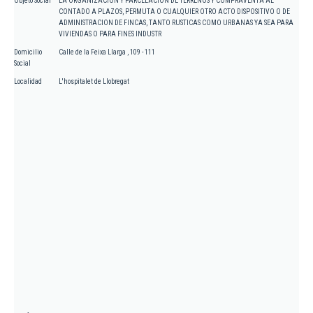
Objeto Social
LA ORGANIZACION Y PARCELACION DE TERRENOS Y COMPRAVENTA AL
CONTADO A PLAZOS, PERMUTA O CUALQUIER OTRO ACTO DISPOSITIVO O DE
ADMINISTRACION DE FINCAS, TANTO RUSTICAS COMO URBANAS YA SEA PARA
VIVIENDAS O PARA FINES INDUSTR
Domicilio
Calle de la Feixa Llarga , 109 - 111
Social
Localidad
L'hospitalet de Llobregat