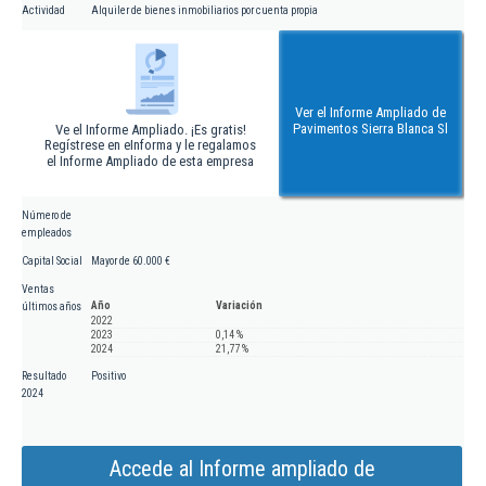
Actividad
Alquiler de bienes inmobiliarios por cuenta propia
Ver el Informe Ampliado de
Pavimentos Sierra Blanca Sl
Ve el Informe Ampliado. ¡Es gratis!
Regístrese en eInforma y le regalamos
el Informe Ampliado de esta empresa
Número de
empleados
Capital Social
Mayor de 60.000 €
Ventas
Año
Variación
últimos años
2022
2023
0,14 %
2024
21,77 %
Resultado
Positivo
2024
Accede al Informe ampliado de