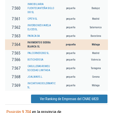
INMOBILIARIA
7.560
FUENTECANTEÑA SIGLO
pequeña
Badajoz
XXI SL
7.561
CPST 8 SL
pequeña
Madrid
INVERSIONES VARELA
7.562
pequeña
Salamanca
ELICES SL.
7.563
PAFACA SA
pequeña
Barcelona
PAVIMENTOS SIERRA
7.564
pequeña
Málaga
BLANCA SL
7.565
PALCORNER 2002 SL.
pequeña
Madrid
7.566
BOTICHER S SA
pequeña
Valencia
CASULLERAS-ROMEU
7.567
pequeña
Tarragona
SOCIEDAD LIMITADA
7.568
JOALMAR S.L.
pequeña
Gerona
INICIATIVAS BOLERMATIC
7.569
pequeña
Málaga
SL.
Ver Ranking de Empresas del CNAE 6820
Posición 9.704
en la provincia de