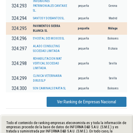
INVERSIONES
324.293
PATRIMONIALES CANTAXE
pequeña
Gerona
SL.
324.294
SANTOS Y DOSSANTOS SL.
pequeña
Madrid
PAVIMENTOS SIERRA
324.295
pequeña
Málaga
BLANCA SL
324.296
S'HOSTAL DES MOIXOS SL
pequeña
Baleares
ALADO CONSULTING
324.297
pequeña
Bizkaia
SOCIEDAD LIMITADA
REHABILITACION MAT
324.298
VERTICAL SOCIEDAD
pequeña
Sevilla
LIMITADA.
CLINICA VETERINARIA
324.299
pequeña
Sevilla
DIRUS SLP
324.300
SON CAMINALS D'ARTA SL
pequeña
Baleares
Ver Ranking de Empresas Nacional
Todo el contenido de ranking-empresas.eleconomista.es y toda la información de
empresas procede de la base de datos de INFORMA D&B S.A.U. (S.M.E.) y es
tratada y suministrada por INFORMA D&B S.A.U. (S.M.E.). En todo caso, la