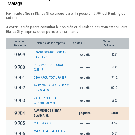
Málaga
Pavimentos Sierra Blanca Sl se encuentra en la posición 9.704 del Ranking de
Málaga.
A continuación podrá consultar la posición en el ranking de Pavimentos Sierra
Blanca Sl y empresas con posiciones similares:
Posición
Sector
Nombre de la empresa
Ventas (€)
Provincia
Actividad
FRANCISCO JOSE ROMAN
9.699
pequeña
5221
RAMIREZ SL
INFORMATICAGLOBAL.
9.700
pequeña
6290
GURU SL.
9.701
EIDO ARQUITECTURA SLP.
pequeña
7112
AR PAISAJES JARDINERIA Y
9.702
pequeña
0210
FORESTAL SL.
VALLE PESQUERA
9.703
pequeña
6920
CONSULTORES SL
PAVIMENTOS SIERRA
9.704
pequeña
6820
BLANCA SL
9.705
CELULAR 77 SL
pequeña
4754
MARBELLA BEACHFRONT
9.706
pequeña
6421