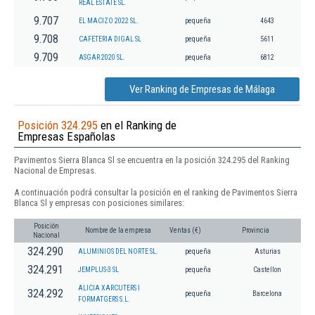
REAL ESTATE SL.
9.707
EL MACIZO 2022 SL.
pequeña
4643
9.708
CAFETERIA DIGAL SL
pequeña
5611
9.709
ASGAR 2020 SL.
pequeña
6812
Ver Ranking de Empresas de Málaga
Posición 324.295
en el Ranking de
Empresas Españolas
Pavimentos Sierra Blanca Sl se encuentra en la posición 324.295 del Ranking
Nacional de Empresas.
A continuación podrá consultar la posición en el ranking de Pavimentos Sierra
Blanca Sl y empresas con posiciones similares:
Posición
Nombre de la empresa
Ventas (€)
Provincia
Nacional
324.290
ALUMINIOS DEL NORTE SL.
pequeña
Asturias
324.291
JEMPLUS-3 SL
pequeña
Castellon
ALICIA XARCUTERS I
324.292
pequeña
Barcelona
FORMATGERS S.L.