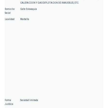
CALEFACCION Y GAS EXPLOTACION DE INMUEBLES, ETC.
Domicilio
Calle Eslovaquia
Social
Localidad
Marbella
Forma
Sociedad limitada
Jurídica