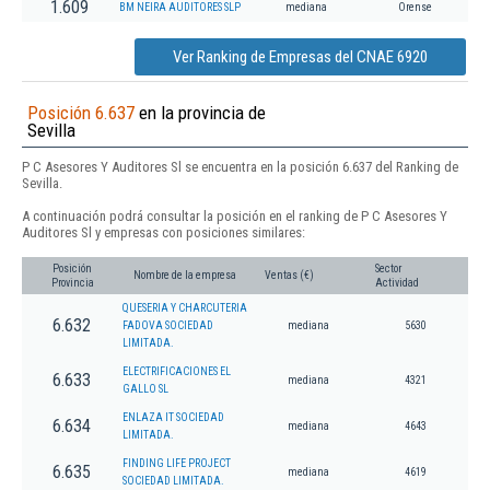
1.609
BM NEIRA AUDITORES SLP
mediana
Orense
Ver Ranking de Empresas del CNAE 6920
Posición 6.637
en la provincia de
Sevilla
P C Asesores Y Auditores Sl se encuentra en la posición 6.637 del Ranking de
Sevilla.
A continuación podrá consultar la posición en el ranking de P C Asesores Y
Auditores Sl y empresas con posiciones similares:
Posición
Sector
Nombre de la empresa
Ventas (€)
Provincia
Actividad
QUESERIA Y CHARCUTERIA
6.632
FADOVA SOCIEDAD
mediana
5630
LIMITADA.
ELECTRIFICACIONES EL
6.633
mediana
4321
GALLO SL
ENLAZA IT SOCIEDAD
6.634
mediana
4643
LIMITADA.
FINDING LIFE PROJECT
6.635
mediana
4619
SOCIEDAD LIMITADA.