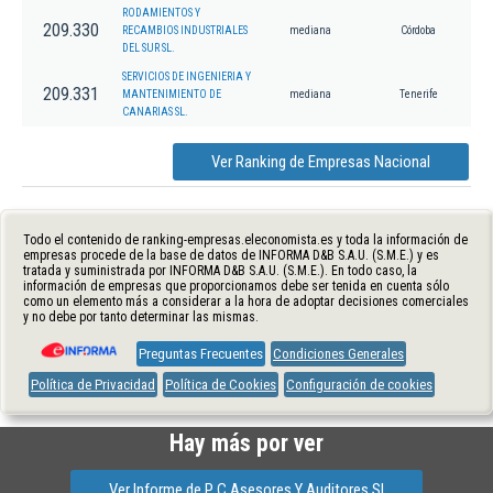
RODAMIENTOS Y
209.330
RECAMBIOS INDUSTRIALES
mediana
Córdoba
DEL SUR SL.
SERVICIOS DE INGENIERIA Y
209.331
MANTENIMIENTO DE
mediana
Tenerife
CANARIAS SL.
Ver Ranking de Empresas Nacional
Todo el contenido de ranking-empresas.eleconomista.es y toda la información de
empresas procede de la base de datos de INFORMA D&B S.A.U. (S.M.E.) y es
tratada y suministrada por INFORMA D&B S.A.U. (S.M.E.). En todo caso, la
información de empresas que proporcionamos debe ser tenida en cuenta sólo
como un elemento más a considerar a la hora de adoptar decisiones comerciales
y no debe por tanto determinar las mismas.
Preguntas Frecuentes
Condiciones Generales
Política de Privacidad
Política de Cookies
Configuración de cookies
Hay más por ver
Ver Informe de P C Asesores Y Auditores Sl