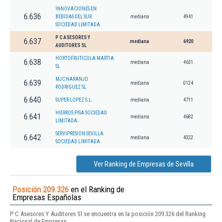
INNOVACIONES EN
6.636
BEBIDAS DEL SUR
mediana
4941
SOCIEDAD LIMITADA.
P C ASESORES Y
6.637
mediana
6920
AUDITORES SL
HORTOFRUTICOLA MARTIA
6.638
mediana
4631
SL
MJC NARANJO
6.639
mediana
0124
RODRIGUEZ SL
6.640
SUPER LOPEZ S.L.
mediana
4711
HIERROS PISA SOCIEDAD
6.641
mediana
4682
LIMITADA.
SERVIPRESION SEVILLA
6.642
mediana
4322
SOCIEDAD LIMITADA.
Ver Ranking de Empresas de Sevilla
Posición 209.326
en el Ranking de
Empresas Españolas
P C Asesores Y Auditores Sl se encuentra en la posición 209.326 del Ranking
Nacional de Empresas.