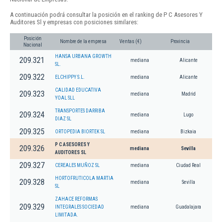
A continuación podrá consultar la posición en el ranking de P C Asesores Y
Auditores Sl y empresas con posiciones similares:
Posición
Nombre de la empresa
Ventas (€)
Provincia
Nacional
HANSA URBANA GROWTH
209.321
mediana
Alicante
SL.
209.322
ELCHIPPY S.L.
mediana
Alicante
CALIDAD EDUCATIVA
209.323
mediana
Madrid
YOAL SLL
TRANSPORTES DARRIBA
209.324
mediana
Lugo
DIAZ SL
209.325
ORTOPEDIA BIORTEK SL
mediana
Bizkaia
P C ASESORES Y
209.326
mediana
Sevilla
AUDITORES SL
209.327
CEREALES MUÑOZ SL
mediana
Ciudad Real
HORTOFRUTICOLA MARTIA
209.328
mediana
Sevilla
SL
ZAHACE REFORMAS
209.329
INTEGRALES SOCIEDAD
mediana
Guadalajara
LIMITADA.