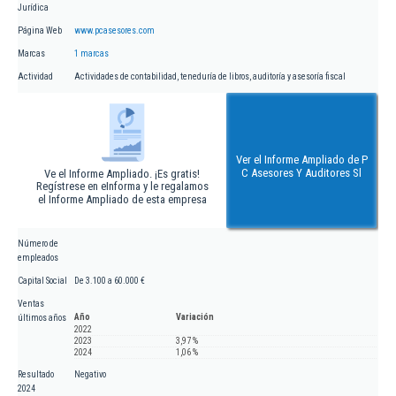
Jurídica
Página Web
www.pcasesores.com
Marcas
1 marcas
Actividad
Actividades de contabilidad, teneduría de libros, auditoría y asesoría fiscal
Ver el Informe Ampliado de P
C Asesores Y Auditores Sl
Ve el Informe Ampliado. ¡Es gratis!
Regístrese en eInforma y le regalamos
el Informe Ampliado de esta empresa
Número de
empleados
Capital Social
De 3.100 a 60.000 €
Ventas
Año
Variación
últimos años
2022
2023
3,97 %
2024
1,06 %
Resultado
Negativo
2024