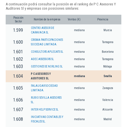
A continuación podrá consultar la posición en el ranking de P C Asesores Y
Auditores Sl y empresas con posiciones similares:
Posición
Nombre de la empresa
Ventas (€)
Provincia
Sector
CENTRO ASESOR DE
1.599
mediana
Murcia
CARAVACA SL
CRISMA PARTICIPACIONES
1.600
mediana
Tarragona
SOCIEDAD LIMITADA.
1.601
CONSULTORS APLEGATS SL
mediana
Barcelona
1.602
ADEC ASSESSORS SL
mediana
Tarragona
1.603
GESTIONES SE NORLING SL
mediana
Málaga
P C ASESORES Y
1.604
mediana
Sevilla
AUDITORES SL
FALAUGAR SOCIEDAD
1.605
mediana
Zaragoza
LIMITADA.
RUBIO SEVILLA ASESORES
1.606
mediana
Valencia
SL.
1.607
INTER HELP SERVICE SL
mediana
Alicante
INICIATIVAS CONTABLES Y
1.608
mediana
Madrid
FISCALES SL.