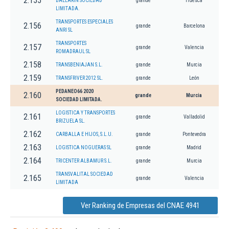
2.155
BALLARIN SOCIEDAD
grande
Huesca
LIMITADA.
TRANSPORTES ESPECIALES
2.156
grande
Barcelona
ANRI SL
TRANSPORTES
2.157
grande
Valencia
ROMADRAUL SL
2.158
TRANSBENIAJAN S.L.
grande
Murcia
2.159
TRANSFRIVER 2012 SL.
grande
León
PEDANEO66 2020
2.160
grande
Murcia
SOCIEDAD LIMITADA.
LOGISTICA Y TRANSPORTES
2.161
grande
Valladolid
BRIZUELA SL.
2.162
CARBALLA E HIJOS, S.L.U.
grande
Pontevedra
2.163
LOGISTICA NOGUERAS SL
grande
Madrid
2.164
TRICENTER ALBAMUR S.L.
grande
Murcia
TRANSVALITAL SOCIEDAD
2.165
grande
Valencia
LIMITADA
Ver Ranking de Empresas del CNAE 4941