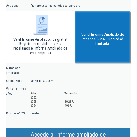
Actividad
Transporte de mercancías por carretera
Ver el Informe Ampliado de
Pedaneo66 2020 Sociedad
Ve el Informe Ampliado. ¡Es gratis!
Regístrese en eInforma y le
Limitada.
regalamos el Informe Ampliado de
esta empresa
Número de
empleados
Capital Social
Mayor de 60.000 €
Ventas últimos
Año
Variación
años
2022
2023
-10,23 %
2024
5,96 %
Resultado 2024
Positivo
Accede al Informe ampliado de