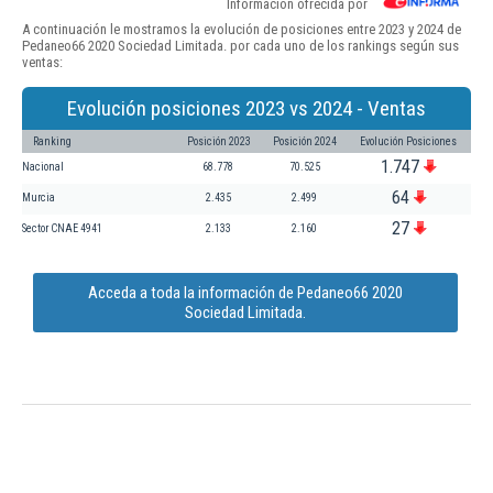
Información ofrecida por
A continuación le mostramos la evolución de posiciones entre 2023 y 2024 de
Pedaneo66 2020 Sociedad Limitada. por cada uno de los rankings según sus
ventas:
Evolución posiciones 2023 vs 2024 - Ventas
Ranking
Posición 2023
Posición 2024
Evolución Posiciones
1.747
Nacional
68.778
70.525
64
Murcia
2.435
2.499
27
Sector CNAE 4941
2.133
2.160
Acceda a toda la información de Pedaneo66 2020
Sociedad Limitada.