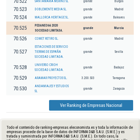
70.522
SANTAMARIA MERINO SL
grande
Burgos
70.523
DOBLEMENTE MEDIA SL.
grande
Madrid
70.524
MALLORCA HERITAGE SL.
grande
Baleares
PEDANEO66 2020
70.525
grande
Murcia
SOCIEDAD LIMITADA.
70.526
COMET RETIRO SL.
grande
Madrid
ESTACIONES DE SERVICIO
70.527
TIERRAS DE ESPAÑA
grande
Sevilla
SOCIEDAD LIMITADA.
UNIVERSO CRIOH
70.528
grande
Badajoz
SOCIEDAD LIMITADA.
70.529
ARAMAR PROYECTOS SL.
3.200.503
Tarragona
ANDAMIAJES Y ESTUDIOS
70.530
grande
Zaragoza
SL
Ver Ranking de Empresas Nacional
Todo el contenido de ranking-empresas.eleconomista.es y toda la información de
empresas procede de la base de datos de INFORMA D&B S.A.U. (S.M.E.) y es
tratada y suministrada por INFORMA D&B S.A.U. (S.M.E.). En todo caso, la