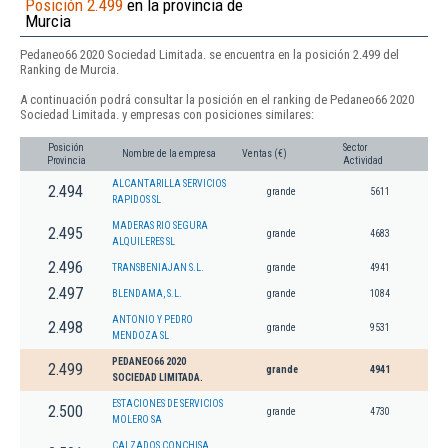
Posición 2.499
en la provincia de
Murcia
Pedaneo66 2020 Sociedad Limitada. se encuentra en la posición 2.499 del
Ranking de Murcia.
A continuación podrá consultar la posición en el ranking de Pedaneo66 2020
Sociedad Limitada. y empresas con posiciones similares:
Posición
Sector
Nombre de la empresa
Ventas (€)
Provincia
Actividad
ALCANTARILLA SERVICIOS
2.494
grande
5611
RAPIDOS SL
MADERAS RIO SEGURA
2.495
grande
4683
ALQUILERES SL
2.496
TRANSBENIAJAN S.L.
grande
4941
2.497
BLENDAMA, S.L.
grande
1084
ANTONIO Y PEDRO
2.498
grande
9531
MENDOZA SL
PEDANEO66 2020
2.499
grande
4941
SOCIEDAD LIMITADA.
ESTACIONES DE SERVICIOS
2.500
grande
4730
MOLERO SA
CALZADOS CONCHISA