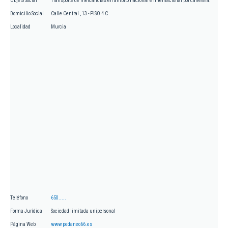
Objeto Social
Transporte de mercancías en ámbito nacional e internacional por carretera.
Domicilio Social
Calle Central , 13 - PISO 4 C
Localidad
Murcia
Teléfono
650.....
Forma Jurídica
Sociedad limitada unipersonal
Página Web
www.pedaneo66.es