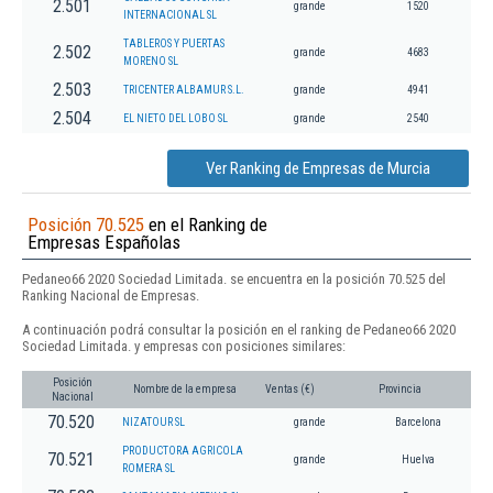
2.501
grande
1520
INTERNACIONAL SL
TABLEROS Y PUERTAS
2.502
grande
4683
MORENO SL
2.503
TRICENTER ALBAMUR S.L.
grande
4941
2.504
EL NIETO DEL LOBO SL
grande
2540
Ver Ranking de Empresas de Murcia
Posición 70.525
en el Ranking de
Empresas Españolas
Pedaneo66 2020 Sociedad Limitada. se encuentra en la posición 70.525 del
Ranking Nacional de Empresas.
A continuación podrá consultar la posición en el ranking de Pedaneo66 2020
Sociedad Limitada. y empresas con posiciones similares:
Posición
Nombre de la empresa
Ventas (€)
Provincia
Nacional
70.520
NIZATOUR SL
grande
Barcelona
PRODUCTORA AGRICOLA
70.521
grande
Huelva
ROMERA SL