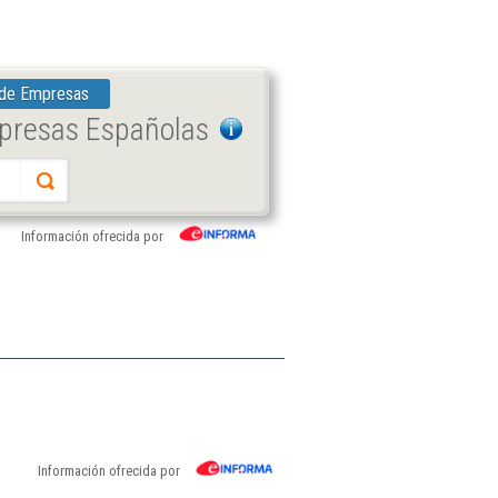
 de Empresas
mpresas Españolas
Información ofrecida por
Información ofrecida por