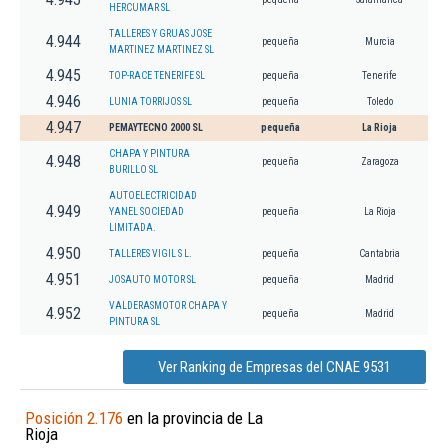
HERCUMAR SL
TALLERES Y GRUAS JOSE
4.944
pequeña
Murcia
MARTINEZ MARTINEZ SL
4.945
TOP-RACE TENERIFE SL
pequeña
Tenerife
4.946
LUNIA TORRIJOS SL
pequeña
Toledo
4.947
PEMAYTECNO 2000 SL
pequeña
La Rioja
CHAPA Y PINTURA
4.948
pequeña
Zaragoza
BURILLO SL
AUTOELECTRICIDAD
4.949
YANEL SOCIEDAD
pequeña
La Rioja
LIMITADA.
4.950
TALLERES VIGIL S L.
pequeña
Cantabria
4.951
JOSAUTO MOTOR SL
pequeña
Madrid
VALDERASMOTOR CHAPA Y
4.952
pequeña
Madrid
PINTURA SL
Ver Ranking de Empresas del CNAE 9531
Posición 2.176
en la provincia de La
Rioja