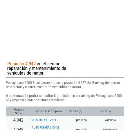
Posición 4.947
en el sector
reparación y mantenimiento de
vehículos de motor
Pemaytecno 2000 Sl se encuentra en la posición 4.947 del Ranking del sector
reparación y mantenimiento de vehículos de motor.
A continuación podrá consultar la posición en el ranking de Pemaytecno 2000
Sl y empresas con posiciones similares:
Posición
Nombre de la empresa
Ventas (€)
Provincia
Sector
4.942
SETAUTO XATIVA SL
pequeña
Valencia
AUTO REPARACIONES
4.943
pequeña
Salamanca