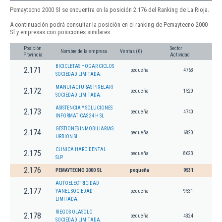
Pemaytecno 2000 Sl se encuentra en la posición 2.176 del Ranking de La Rioja.
A continuación podrá consultar la posición en el ranking de Pemaytecno 2000
Sl y empresas con posiciones similares:
Posición
Sector
Nombre de la empresa
Ventas (€)
Provincia
Actividad
BICICLETAS HOGAR CICLOS
2.171
pequeña
4763
SOCIEDAD LIMITADA.
MANUFACTURAS PIXELART
2.172
pequeña
1520
SOCIEDAD LIMITADA.
ASISTENCIA Y SOLUCIONES
2.173
pequeña
4740
INFORMATICAS 24 H SL
GESTIONES INMOBILIARIAS
2.174
pequeña
6820
URBION SL
CLINICA HARO DENTAL
2.175
pequeña
8623
SLP.
2.176
PEMAYTECNO 2000 SL
pequeña
9531
AUTOELECTRICIDAD
2.177
YANEL SOCIEDAD
pequeña
9531
LIMITADA.
RIEGOS OLASOLO
2.178
pequeña
4324
SOCIEDAD LIMITADA.