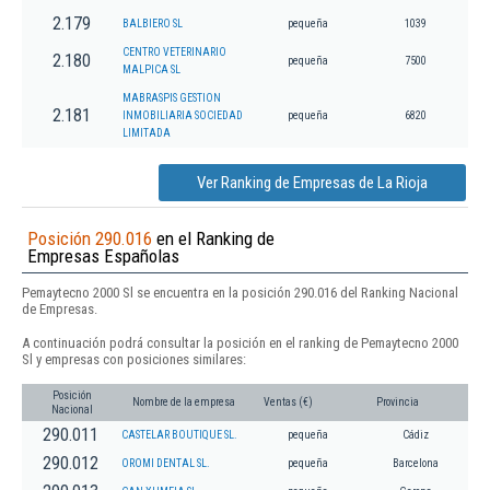
2.179
BALBIERO SL
pequeña
1039
CENTRO VETERINARIO
2.180
pequeña
7500
MALPICA SL
MABRASPIS GESTION
2.181
INMOBILIARIA SOCIEDAD
pequeña
6820
LIMITADA
Ver Ranking de Empresas de La Rioja
Posición 290.016
en el Ranking de
Empresas Españolas
Pemaytecno 2000 Sl se encuentra en la posición 290.016 del Ranking Nacional
de Empresas.
A continuación podrá consultar la posición en el ranking de Pemaytecno 2000
Sl y empresas con posiciones similares:
Posición
Nombre de la empresa
Ventas (€)
Provincia
Nacional
290.011
CASTELAR BOUTIQUE SL.
pequeña
Cádiz
290.012
OROMI DENTAL SL.
pequeña
Barcelona