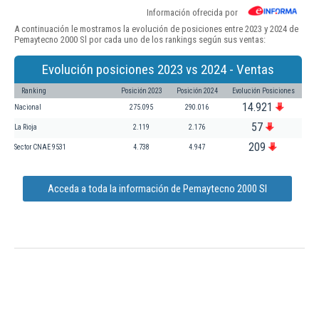
Información ofrecida por
A continuación le mostramos la evolución de posiciones entre 2023 y 2024 de
Pemaytecno 2000 Sl por cada uno de los rankings según sus ventas:
Evolución posiciones 2023 vs 2024 - Ventas
Ranking
Posición 2023
Posición 2024
Evolución Posiciones
14.921
Nacional
275.095
290.016
57
La Rioja
2.119
2.176
209
Sector CNAE 9531
4.738
4.947
Acceda a toda la información de Pemaytecno 2000 Sl