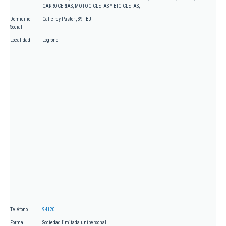
CARROCERIAS, MOTOCICLETAS Y BICICLETAS,
Domicilio
Calle rey Pastor , 39 - BJ
Social
Localidad
Logroño
Teléfono
94120...
Forma
Sociedad limitada unipersonal