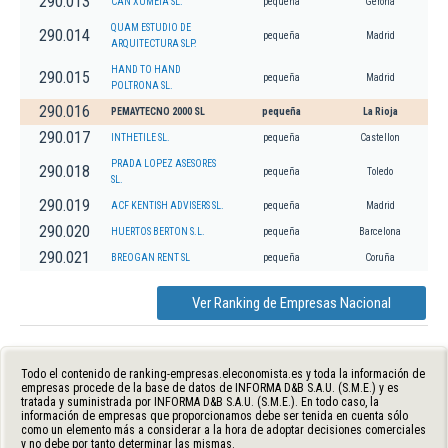
290.013
CAN XUMEIA SL.
pequeña
Gerona
QUAM ESTUDIO DE
290.014
pequeña
Madrid
ARQUITECTURA SLP.
HAND TO HAND
290.015
pequeña
Madrid
POLTRONA SL.
290.016
PEMAYTECNO 2000 SL
pequeña
La Rioja
290.017
INTHETILE SL.
pequeña
Castellon
PRADA LOPEZ ASESORES
290.018
pequeña
Toledo
SL.
290.019
ACF KENTISH ADVISERS SL.
pequeña
Madrid
290.020
HUERTOS BERTON S.L.
pequeña
Barcelona
290.021
BREOGAN RENT SL
pequeña
Coruña
Ver Ranking de Empresas Nacional
Todo el contenido de ranking-empresas.eleconomista.es y toda la información de
empresas procede de la base de datos de INFORMA D&B S.A.U. (S.M.E.) y es
tratada y suministrada por INFORMA D&B S.A.U. (S.M.E.). En todo caso, la
información de empresas que proporcionamos debe ser tenida en cuenta sólo
como un elemento más a considerar a la hora de adoptar decisiones comerciales
y no debe por tanto determinar las mismas.