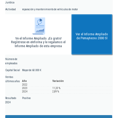
Jurídica
Actividad
reparación y mantenimiento de vehículos de motor
Ver el Informe Ampliado
de Pemaytecno 2000 Sl
Ve el Informe Ampliado. ¡Es gratis!
Regístrese en eInforma y le regalamos el
Informe Ampliado de esta empresa
Número de
empleados
Capital Social
Mayor de 60.000 €
Ventas
Año
Variación
últimos años
2022
2023
11,33 %
2024
2,89 %
Resultado
Positivo
2024