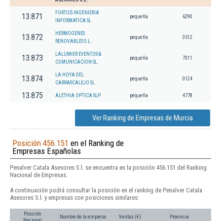
FORTICS INGENIERIA
13.871
pequeña
6290
INFORMATICA SL
HERMOGENES
13.872
pequeña
3512
RENOVABLES S.L.
LALUMIER EVENTOS &
13.873
pequeña
7311
COMUNICACION SL.
LA HOYA DEL
13.874
pequeña
0124
CARRASCALEJO SL
13.875
ALETHIA OPTICA SLP.
pequeña
4778
Ver Ranking de Empresas de Murcia
Posición 456.151
en el Ranking de
Empresas Españolas
Penalver Catala Asesores S.l. se encuentra en la posición 456.151 del Ranking
Nacional de Empresas.
A continuación podrá consultar la posición en el ranking de Penalver Catala
Asesores S.l. y empresas con posiciones similares:
Posición
Nombre de la empresa
Ventas (€)
Provincia
Nacional