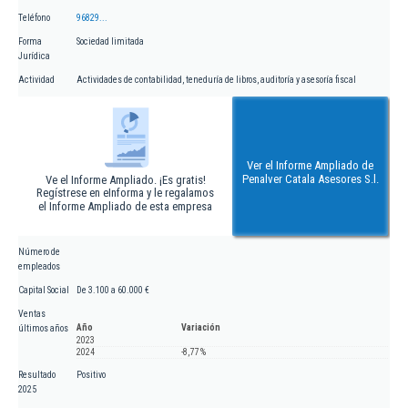
Teléfono
96829...
Forma
Sociedad limitada
Jurídica
Actividad
Actividades de contabilidad, teneduría de libros, auditoría y asesoría fiscal
Ver el Informe Ampliado de
Penalver Catala Asesores S.l.
Ve el Informe Ampliado. ¡Es gratis!
Regístrese en eInforma y le regalamos
el Informe Ampliado de esta empresa
Número de
empleados
Capital Social
De 3.100 a 60.000 €
Ventas
Año
Variación
últimos años
2023
2024
-8,77 %
Resultado
Positivo
2025