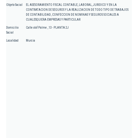
Objeto Social
EL ASESORAMIENTO FISCAL CONTABLE, LABORAL, JURIDICO Y EN LA
CONTRATACION DE SEGUROS Y LA REALIZACION DE TODO TIPO DE TRABAJOS
DE CONTABILIDAD, CONFECCION DE NOMINAS Y SEGUROS SOCIALES A
CUALESQUIERA EMPRESAS Y PARTICULAR
Domicilio
Calle olof Palme , 13 - PLANTA 2J
Social
Localidad
Murcia