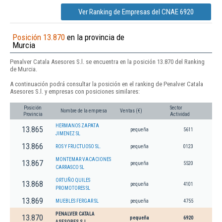
Ver Ranking de Empresas del CNAE 6920
Posición 13.870
en la provincia de
Murcia
Penalver Catala Asesores S.l. se encuentra en la posición 13.870 del Ranking
de Murcia.
A continuación podrá consultar la posición en el ranking de Penalver Catala
Asesores S.l. y empresas con posiciones similares:
Posición
Sector
Nombre de la empresa
Ventas (€)
Provincia
Actividad
HERMANOS ZAPATA
13.865
pequeña
5611
JIMENEZ SL
13.866
ROS Y FRUCTUOSO SL.
pequeña
0123
MONTEMAR VACACIONES
13.867
pequeña
5520
CARRASCO SL
ORTUÑO QUILES
13.868
pequeña
4101
PROMOTORES SL
13.869
MUEBLES FERGAR SL
pequeña
4755
PENALVER CATALA
13.870
pequeña
6920
ASESORES S.L.