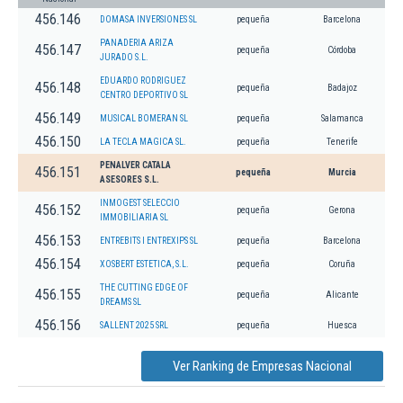
456.146
DOMASA INVERSIONES SL
pequeña
Barcelona
PANADERIA ARIZA
456.147
pequeña
Córdoba
JURADO S.L.
EDUARDO RODRIGUEZ
456.148
pequeña
Badajoz
CENTRO DEPORTIVO SL
456.149
MUSICAL BOMERAN SL
pequeña
Salamanca
456.150
LA TECLA MAGICA SL.
pequeña
Tenerife
PENALVER CATALA
456.151
pequeña
Murcia
ASESORES S.L.
INMOGEST SELECCIO
456.152
pequeña
Gerona
IMMOBILIARIA SL
456.153
ENTREBITS I ENTREXIPS SL
pequeña
Barcelona
456.154
XOSBERT ESTETICA, S.L.
pequeña
Coruña
THE CUTTING EDGE OF
456.155
pequeña
Alicante
DREAMS SL
456.156
SALLENT 2025 SRL
pequeña
Huesca
Ver Ranking de Empresas Nacional