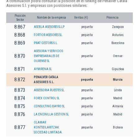
A continuación podrá consultar la posición en el ranking de Penalver Catala
Asesores S.l. y empresas con posiciones similares:
Posición
Nombre de la empresa
Ventas (€)
Provincia
Sector
8.867
ASEBLA ASESORES SLLP
pequeña
Zaragoza
8.868
FORTIOR ASESORES SL.
pequeña
Asturias
8.869
PRAT GESTORS S.L.
pequeña
Barcelona
ASESORIA Y SERVICIOS
8.870
EMPRESARIALES DE
pequeña
Orense
OURENSE SL
8.871
AYMIRENA SL
pequeña
Gipuzkoa
PENALVER CATALA
8.872
pequeña
Murcia
ASESORES S.L.
8.873
ASSESSORIA RUESTES SL.
pequeña
Lérida
8.874
FOREX CONTROL SL
pequeña
Madrid
8.875
CONSULTING BAYRO SL
pequeña
Almería
8.876
LA ENCINILLA GESTION SL
pequeña
Madrid
OLAMAR
8.877
KONTSEILARITZAK
pequeña
Bizkaia
SOCIEDAD LIMITADA.