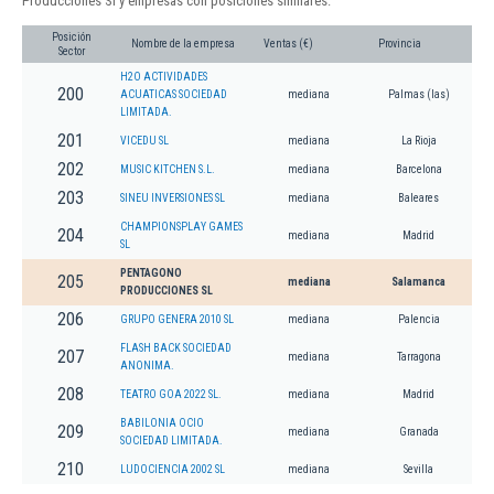
Producciones Sl y empresas con posiciones similares:
Posición
Nombre de la empresa
Ventas (€)
Provincia
Sector
H2O ACTIVIDADES
200
ACUATICAS SOCIEDAD
mediana
Palmas (las)
LIMITADA.
201
VICEDU SL
mediana
La Rioja
202
MUSIC KITCHEN S.L.
mediana
Barcelona
203
SINEU INVERSIONES SL
mediana
Baleares
CHAMPIONSPLAY GAMES
204
mediana
Madrid
SL
PENTAGONO
205
mediana
Salamanca
PRODUCCIONES SL
206
GRUPO GENERA 2010 SL
mediana
Palencia
FLASH BACK SOCIEDAD
207
mediana
Tarragona
ANONIMA.
208
TEATRO GOA 2022 SL.
mediana
Madrid
BABILONIA OCIO
209
mediana
Granada
SOCIEDAD LIMITADA.
210
LUDOCIENCIA 2002 SL
mediana
Sevilla