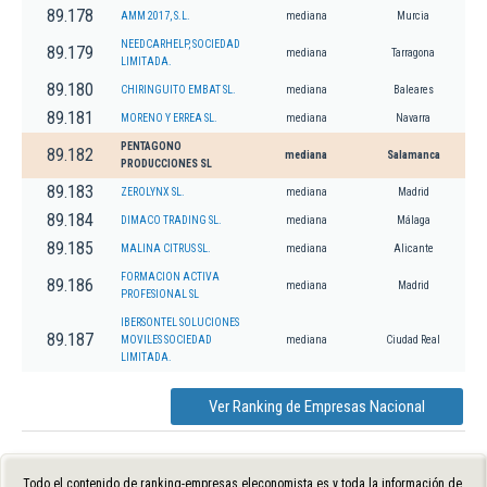
89.178
AMM 2017, S.L.
mediana
Murcia
NEEDCARHELP, SOCIEDAD
89.179
mediana
Tarragona
LIMITADA.
89.180
CHIRINGUITO EMBAT SL.
mediana
Baleares
89.181
MORENO Y ERREA SL.
mediana
Navarra
PENTAGONO
89.182
mediana
Salamanca
PRODUCCIONES SL
89.183
ZEROLYNX SL.
mediana
Madrid
89.184
DIMACO TRADING SL.
mediana
Málaga
89.185
MALINA CITRUS SL.
mediana
Alicante
FORMACION ACTIVA
89.186
mediana
Madrid
PROFESIONAL SL
IBERSONTEL SOLUCIONES
89.187
MOVILES SOCIEDAD
mediana
Ciudad Real
LIMITADA.
Ver Ranking de Empresas Nacional
Todo el contenido de ranking-empresas.eleconomista.es y toda la información de