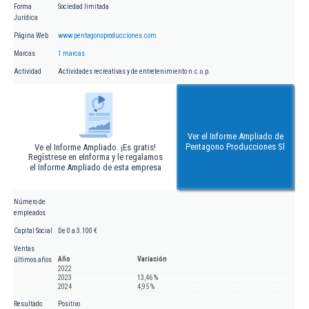
Forma
Sociedad limitada
Jurídica
Página Web
www.pentagonoproducciones.com
Marcas
1 marcas
Actividad
Actividades recreativas y de entretenimiento n.c.o.p.
Ver el Informe Ampliado de
Pentagono Producciones Sl
Ve el Informe Ampliado. ¡Es gratis!
Regístrese en eInforma y le regalamos
el Informe Ampliado de esta empresa
Número de
empleados
Capital Social
De 0 a 3.100 €
Ventas
Año
Variación
últimos años
2022
2023
13,46 %
2024
4,95 %
Resultado
Positivo