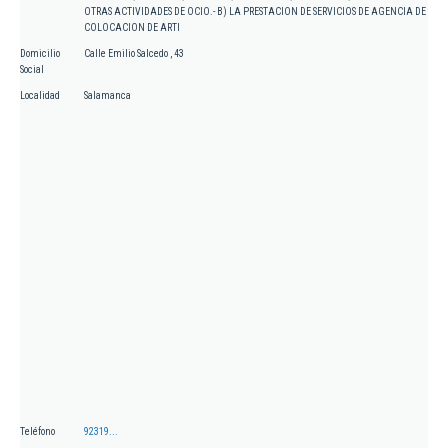
OTRAS ACTIVIDADES DE OCIO.- B) LA PRESTACION DE SERVICIOS DE AGENCIA DE
COLOCACION DE ARTI
Domicilio
Calle Emilio Salcedo , 43
Social
Localidad
Salamanca
Teléfono
92319...