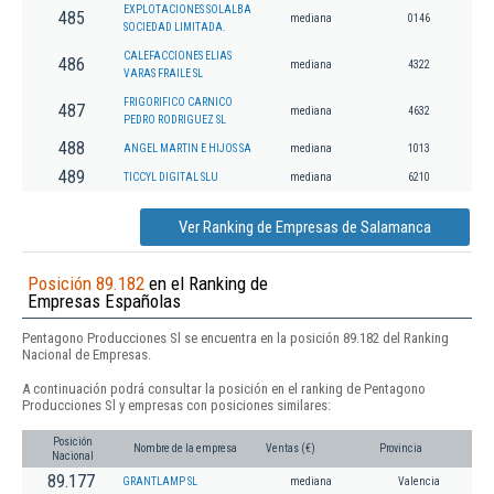
EXPLOTACIONES SOLALBA
485
mediana
0146
SOCIEDAD LIMITADA.
CALEFACCIONES ELIAS
486
mediana
4322
VARAS FRAILE SL
FRIGORIFICO CARNICO
487
mediana
4632
PEDRO RODRIGUEZ SL
488
ANGEL MARTIN E HIJOS SA
mediana
1013
489
TICCYL DIGITAL SLU
mediana
6210
Ver Ranking de Empresas de Salamanca
Posición 89.182
en el Ranking de
Empresas Españolas
Pentagono Producciones Sl se encuentra en la posición 89.182 del Ranking
Nacional de Empresas.
A continuación podrá consultar la posición en el ranking de Pentagono
Producciones Sl y empresas con posiciones similares:
Posición
Nombre de la empresa
Ventas (€)
Provincia
Nacional
89.177
GRANTLAMP SL
mediana
Valencia