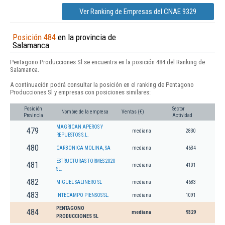
Ver Ranking de Empresas del CNAE 9329
Posición 484
en la provincia de
Salamanca
Pentagono Producciones Sl se encuentra en la posición 484 del Ranking de
Salamanca.
A continuación podrá consultar la posición en el ranking de Pentagono
Producciones Sl y empresas con posiciones similares:
Posición
Sector
Nombre de la empresa
Ventas (€)
Provincia
Actividad
MAGRICAN APEROS Y
479
mediana
2830
REPUESTOS S.L.
480
CARBONICA MOLINA, SA
mediana
4634
ESTRUCTURAS TORMES 2020
481
mediana
4101
SL.
482
MIGUEL SALINERO SL
mediana
4683
483
INTECAMPO PIENSOS SL.
mediana
1091
PENTAGONO
484
mediana
9329
PRODUCCIONES SL