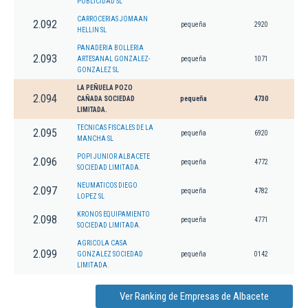
PUBLICIDAD SL
CARROCERIAS JOMAAN
2.092
pequeña
2920
HELLIN SL
PANADERIA BOLLERIA
2.093
ARTESANAL GONZALEZ-
pequeña
1071
GONZALEZ SL
LA PEÑUELA POZO
2.094
CAÑADA SOCIEDAD
pequeña
4730
LIMITADA.
TECNICAS FISCALES DE LA
2.095
pequeña
6920
MANCHA SL
POPI JUNIOR ALBACETE
2.096
pequeña
4772
SOCIEDAD LIMITADA.
NEUMATICOS DIEGO
2.097
pequeña
4782
LOPEZ SL
KRONOS EQUIPAMIENTO
2.098
pequeña
4771
SOCIEDAD LIMITADA.
AGRICOLA CASA
2.099
GONZALEZ SOCIEDAD
pequeña
0142
LIMITADA.
Ver Ranking de Empresas de Albacete