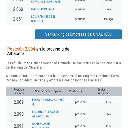
SERVICIOS LAS VEGAS SL
2.860
GASOGAS PALAS SL
pequeña
Lugo
LOS JARDINES DE EL
2.861
pequeña
Málaga
BURGO SL
Ver Ranking de Empresas del CNAE 4730
Posición 2.094
en la provincia de
Albacete
La Peñuela Pozo Cañada Sociedad Limitada. se encuentra en la posición 2.094
del Ranking de Albacete.
A continuación podrá consultar la posición en el ranking de La Peñuela Pozo
Cañada Sociedad Limitada. y empresas con posiciones similares:
Posición
Sector
Nombre de la empresa
Ventas (€)
Provincia
Actividad
EXCAVACIONES JACABER
2.089
pequeña
4312
SL
RINCON GALLEGO DE
2.090
pequeña
5612
ALBACETE SA
CAMBALACHE
2.091
pequeña
1812