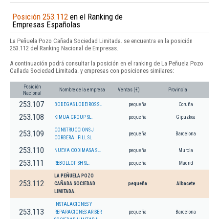
Posición 253.112
en el Ranking de
Empresas Españolas
La Peñuela Pozo Cañada Sociedad Limitada. se encuentra en la posición
253.112 del Ranking Nacional de Empresas.
A continuación podrá consultar la posición en el ranking de La Peñuela Pozo
Cañada Sociedad Limitada. y empresas con posiciones similares:
Posición
Nombre de la empresa
Ventas (€)
Provincia
Nacional
253.107
BODEGAS LODEIROS SL
pequeña
Coruña
253.108
KIMUA GROUP SL.
pequeña
Gipuzkoa
CONSTRUCCIONS J
253.109
pequeña
Barcelona
CORBERA I FILL SL
253.110
NUEVA CODIMASA SL.
pequeña
Murcia
253.111
REBOLLOFISH SL.
pequeña
Madrid
LA PEÑUELA POZO
253.112
CAÑADA SOCIEDAD
pequeña
Albacete
LIMITADA.
INSTALACIONES Y
253.113
REPARACIONES ARISER
pequeña
Barcelona