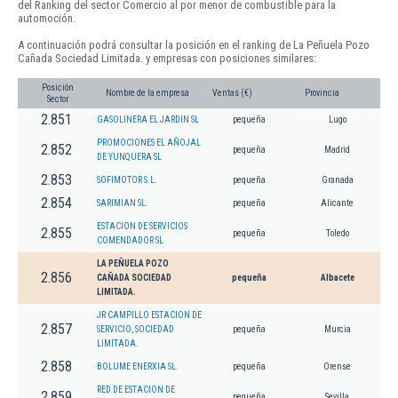
del Ranking del sector Comercio al por menor de combustible para la
automoción.
A continuación podrá consultar la posición en el ranking de La Peñuela Pozo
Cañada Sociedad Limitada. y empresas con posiciones similares:
Posición
Nombre de la empresa
Ventas (€)
Provincia
Sector
2.851
GASOLINERA EL JARDIN SL
pequeña
Lugo
PROMOCIONES EL AÑOJAL
2.852
pequeña
Madrid
DE YUNQUERA SL
2.853
SOFIMOTOR S.L.
pequeña
Granada
2.854
SARIMIAN SL.
pequeña
Alicante
ESTACION DE SERVICIOS
2.855
pequeña
Toledo
COMENDADOR SL
LA PEÑUELA POZO
2.856
CAÑADA SOCIEDAD
pequeña
Albacete
LIMITADA.
JR CAMPILLO ESTACION DE
2.857
SERVICIO, SOCIEDAD
pequeña
Murcia
LIMITADA.
2.858
BOLUME ENERXIA SL.
pequeña
Orense
RED DE ESTACION DE
2.859
pequeña
Sevilla