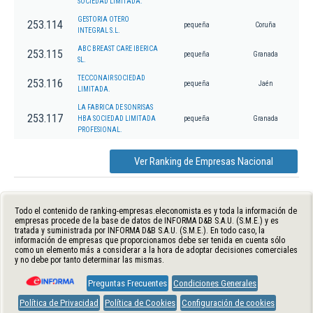
SOCIEDAD LIMITADA.
GESTORIA OTERO
253.114
pequeña
Coruña
INTEGRAL S.L.
ABC BREAST CARE IBERICA
253.115
pequeña
Granada
SL.
TECCONAIR SOCIEDAD
253.116
pequeña
Jaén
LIMITADA.
LA FABRICA DE SONRISAS
253.117
HBA SOCIEDAD LIMITADA
pequeña
Granada
PROFESIONAL.
Ver Ranking de Empresas Nacional
Todo el contenido de ranking-empresas.eleconomista.es y toda la información de
empresas procede de la base de datos de INFORMA D&B S.A.U. (S.M.E.) y es
tratada y suministrada por INFORMA D&B S.A.U. (S.M.E.). En todo caso, la
información de empresas que proporcionamos debe ser tenida en cuenta sólo
como un elemento más a considerar a la hora de adoptar decisiones comerciales
y no debe por tanto determinar las mismas.
Preguntas Frecuentes
Condiciones Generales
Política de Privacidad
Política de Cookies
Configuración de cookies