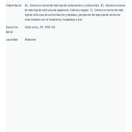
Objeto Social
A). Comercio menor de todo tipo de carburantes y lubricantes. B). Comercio menor
de todo tipo de artículos de papelería, librería y regalo. C). Comercio menor de todo
tipo de artículos de alimentación y bebidas, prestación de todo tipo de servicios
relacionados con la hostelería, hospedaje y rest
Domicilio
Calle Letur , 39 - PISO 4 B
Social
Localidad
Albacete