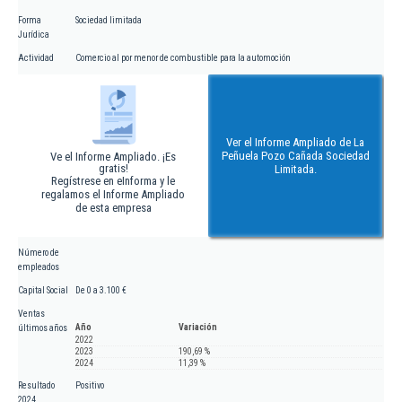
Forma
Sociedad limitada
Jurídica
Actividad
Comercio al por menor de combustible para la automoción
Ver el Informe Ampliado de La
Peñuela Pozo Cañada Sociedad
Ve el Informe Ampliado. ¡Es
gratis!
Limitada.
Regístrese en eInforma y le
regalamos el Informe Ampliado
de esta empresa
Número de
empleados
Capital Social
De 0 a 3.100 €
Ventas
Año
Variación
últimos años
2022
2023
190,69 %
2024
11,39 %
Resultado
Positivo
2024