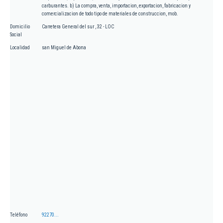
carburantes. b) La compra, venta, importacion, exportacion, fabricacion y
comercializacion de todo tipo de materiales de construccion, mob.
Domicilio
Carretera General del sur , 32 - LOC
Social
Localidad
san Miguel de Abona
Teléfono
92270...