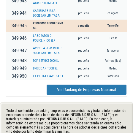
349.943
pequeña
Madrid
AGROPECUARIA SL.
CARRERAS-BIELSA
349.944
pequeña
Zaragoza
SOCIEDAD LIMITADA
PERDOMO DECOFORMA
349.945
pequeña
Tenerife
SL.
LABORATORIO
349.946
pequeña
Orense
POLICLINICO SLP
AVICOLA FERRER PUJOL
349.947
pequeña
Tarragona
SOCIEDAD LIMITADA.
349.948
SOFI SERVICE 2000 SL
pequeña
Palmas (las)
349.949
BRISEIDAN TECH SL.
pequeña
Madrid
349.950
LA PETITA TRAVIESA S.L.
pequeña
Barcelona
Ver Ranking de Empresas Nacional
Todo el contenido de ranking-empresas.eleconomista.es y toda la información de
empresas procede de la base de datos de INFORMA D&B S.A.U. (S.M.E.) y es
tratada y suministrada por INFORMA D&B S.A.U. (S.M.E.). En todo caso, la
información de empresas que proporcionamos debe ser tenida en cuenta sólo
como un elemento más a considerar a la hora de adoptar decisiones comerciales
y no debe por tanto determinar las mismas.