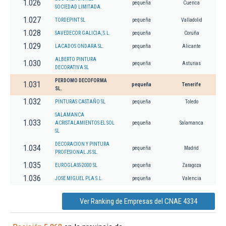
1.026
pequeña
Cuenca
SOCIEDAD LIMITADA.
1.027
TORDEPINT SL
pequeña
Valladolid
1.028
SAVEDECOR GALICIA, S.L.
pequeña
Coruña
1.029
LACADOS ONDARA SL.
pequeña
Alicante
ALBERTO PINTURA
1.030
pequeña
Asturias
DECORATIVA SL
PERDOMO DECOFORMA
1.031
pequeña
Tenerife
SL.
1.032
PINTURAS CASTAÑO SL
pequeña
Toledo
SALAMANCA
1.033
ACRISTALAMIENTOS EL SOL
pequeña
Salamanca
SL
DECORACION Y PINTURA
1.034
pequeña
Madrid
PROFESIONAL JS SL.
1.035
EUROGLASS-2000 SL
pequeña
Zaragoza
1.036
JOSE MIGUEL PLA S.L.
pequeña
Valencia
Ver Ranking de Empresas del CNAE 4334