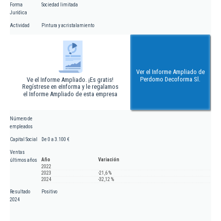
Forma
Sociedad limitada
Jurídica
Actividad
Pintura y acristalamiento
Ver el Informe Ampliado de
Perdomo Decoforma Sl.
Ve el Informe Ampliado. ¡Es gratis!
Regístrese en eInforma y le regalamos
el Informe Ampliado de esta empresa
Número de
empleados
Capital Social
De 0 a 3.100 €
Ventas
Año
Variación
últimos años
2022
2023
-21,6 %
2024
-32,12 %
Resultado
Positivo
2024