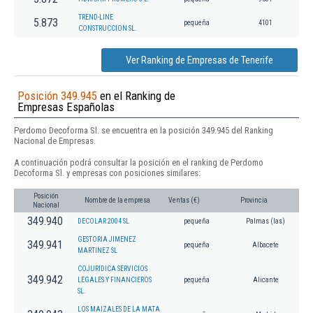
TREND-LINE
5.873
pequeña
4101
CONSTRUCCION SL.
Ver Ranking de Empresas de Tenerife
Posición 349.945
en el Ranking de
Empresas Españolas
Perdomo Decoforma Sl. se encuentra en la posición 349.945 del Ranking
Nacional de Empresas.
A continuación podrá consultar la posición en el ranking de Perdomo
Decoforma Sl. y empresas con posiciones similares:
Posición
Nombre de la empresa
Ventas (€)
Provincia
Nacional
349.940
DECOLAR 2004 SL
pequeña
Palmas (las)
GESTORIA JIMENEZ
349.941
pequeña
Albacete
MARTINEZ SL
COJURIDICA SERVICIOS
349.942
LEGALES Y FINANCIEROS
pequeña
Alicante
SL.
LOS MAIZALES DE LA MATA