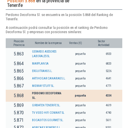
Posición 5.868
en la provincia de
Tenerife
Perdomo Decoforma Sl. se encuentra en la posición 5.868 del Ranking de
Tenerife.
A continuación podrá consultar la posición en el ranking de Perdomo
Decoforma Sl. y empresas con posiciones similares:
Posición
Sector
Nombre de la empresa
Ventas (€)
Provincia
Actividad
GERARDO ASESORES
5.863
pequeña
6920
LABORALES SL
5.864
MARPLAN SA
pequeña
6820
5.865
ERGUITRANS S.L.
pequeña
5226
5.866
ARTIHOGAR CANARIAS S.L.
pequeña
4641
5.867
MIDWAY STUFF SL.
pequeña
4771
PERDOMO DECOFORMA
5.868
pequeña
4334
SL.
5.869
GIRBATEN TENERIFE SL.
pequeña
4619
5.870
TV VIDEO HIFI COMANT SL
pequeña
4740
5.871
BOCADITOS GOURMET SL.
pequeña
5611
5.872
ADRICAR Y ROMERO S.L.
pequeña
9531